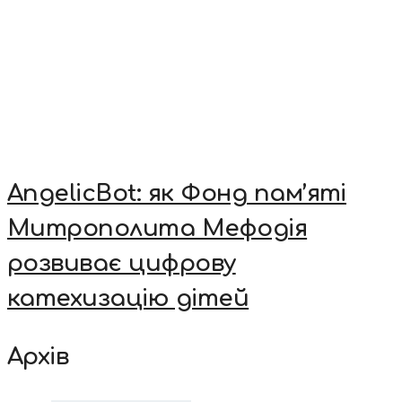
AngelicBot: як Фонд пам’яті
Митрополита Мефодія
розвиває цифрову
катехизацію дітей
Архів