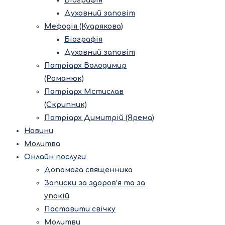
Біографія
Духовний заповіт
Мефодія (Кудрякова)
Біографія
Духовний заповіт
Патріарх Володимир
(Романюк)
Патріарх Мстислав
(Скрипник)
Патріарх Димитрій (Ярема)
Новини
Молитва
Онлайн послуги
Допомога священника
Записки за здоров’я та за
упокій
Поставити свічку
Молитви