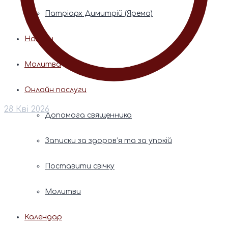
Патріарх Димитрій (Ярема)
Новини
Молитва
Онлайн послуги
28 Кві 2026
Допомога священника
Записки за здоров’я та за упокій
Поставити свічку
Молитви
Календар