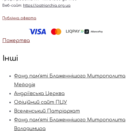
Веб-сайт:
https://patriarchia.org.ua
Публічна оферта
Пожертва
Інші
Фонд пам’яті Блаженнішого Митрополита
Мефодія
Андріївська Церква
Офіційний сайт ПЦУ
Вселенський Патріархат
Фонд пам’яті Блаженнішого Митрополита
Володимира