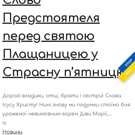
Предстоятеля
перед святою
Плащаницею у
STOP
Страсну п’ятницю
WAR
Дорогі владики, отці, брати і сестри! Слава
Ісусу Христу! Нині знову ми подумки стоїмо біля
ураженої невимовним горем Діви Марії,...
із
Новини