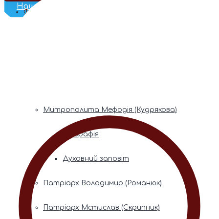
Наш Телеграм
Фонди пам’яті
Митрополита Володимира (Сабодана)
Біографія
Духовний заповіт
Митрополита Мефодія (Кудрякова)
Біографія
Духовний заповіт
Патріарх Володимир (Романюк)
Патріарх Мстислав (Скрипник)