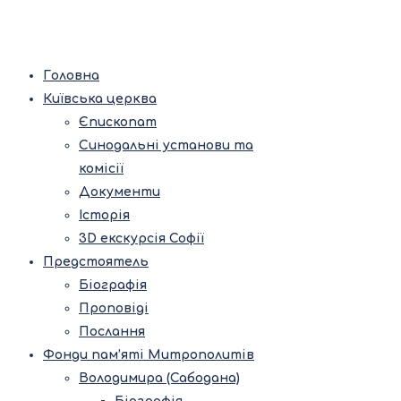
Головна
Київська церква
Єпископат
Синодальні установи та
комісії
Документи
Історія
3D екскурсія Софії
Предстоятель
Біографія
Проповіді
Послання
Фонди пам’яті Митрополитів
Володимира (Сабодана)