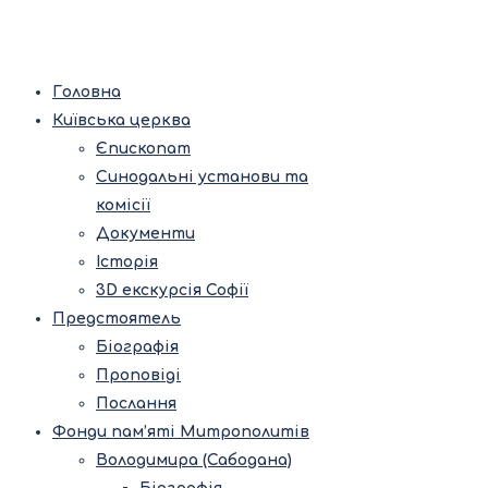
Головна
Київська церква
Єпископат
Синодальні установи та
комісії
Документи
Історія
3D екскурсія Софії
Предстоятель
Біографія
Проповіді
Послання
Фонди пам’яті Митрополитів
Володимира (Сабодана)