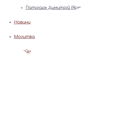
Патріарх Димитрій (Ярема)
Новини
Молитва
Онлайн послуги
Допомога священника
Записки за здоров’я та за упокій
Поставити свічку
Молитви
Календар