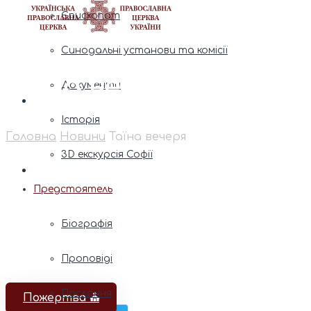
Єпископат
Синодальні установи та комісії
Таїна вечеря
Документи
Історія
Головна
Новини
Таїна вечеря
3D екскурсія Софії
Предстоятель
Біографія
Проповіді
Послання
Пожертва ⛪️