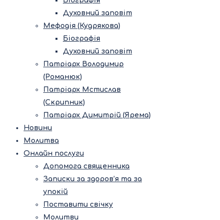
Біографія
Духовний заповіт
Мефодія (Кудрякова)
Біографія
Духовний заповіт
Патріарх Володимир
(Романюк)
Патріарх Мстислав
(Скрипник)
Патріарх Димитрій (Ярема)
Новини
Молитва
Онлайн послуги
Допомога священника
Записки за здоров’я та за
упокій
Поставити свічку
Молитви