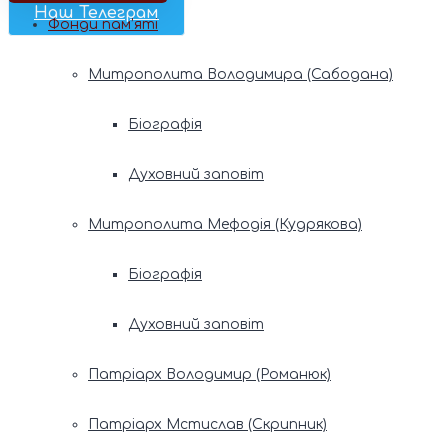
Наш Телеграм
Фонди пам’яті
Митрополита Володимира (Сабодана)
Біографія
Духовний заповіт
Митрополита Мефодія (Кудрякова)
Біографія
Духовний заповіт
Патріарх Володимир (Романюк)
Патріарх Мстислав (Скрипник)