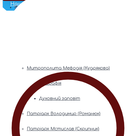
Наш Телеграм
Фонди пам’яті
Митрополита Володимира (Сабодана)
Біографія
Духовний заповіт
Митрополита Мефодія (Кудрякова)
Біографія
Духовний заповіт
Патріарх Володимир (Романюк)
Патріарх Мстислав (Скрипник)