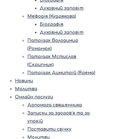
Біографія
Духовний заповіт
Мефодія (Кудрякова)
Біографія
Духовний заповіт
Патріарх Володимир
(Романюк)
Патріарх Мстислав
(Скрипник)
Патріарх Димитрій (Ярема)
Новини
Молитва
Онлайн послуги
Допомога священника
Записки за здоров’я та за
упокій
Поставити свічку
Молитви