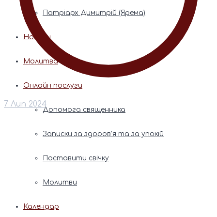
Патріарх Димитрій (Ярема)
Новини
Молитва
Онлайн послуги
7 Лип 2024
Допомога священника
Записки за здоров’я та за упокій
Поставити свічку
Молитви
Календар