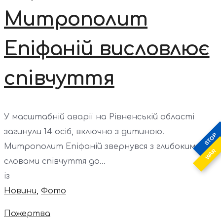
Митрополит
Епіфаній висловлює
співчуття
У масштабній аварії на Рівненській області
загинули 14 осіб, включно з дитиною.
STOP
Митрополит Епіфаній звернувся з глибокими
WAR
словами співчуття до...
із
Новини
,
Фото
Пожертва