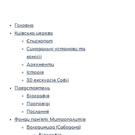
Головна
Київська церква
Єпископат
Синодальні установи та
комісії
Документи
Історія
3D екскурсія Софії
Предстоятель
Біографія
Проповіді
Послання
Фонди пам’яті Митрополитів
Володимира (Сабодана)