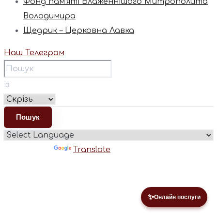
Фонд пам’яті Блаженнішого Митрополита
Володимира
Щедрик – Церковна Лавка
Наш Телеграм
із
Powered by
Translate
✨
Онлайн послуги