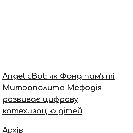
AngelicBot: як Фонд пам’яті
Митрополита Мефодія
розвиває цифрову
катехизацію дітей
Архів