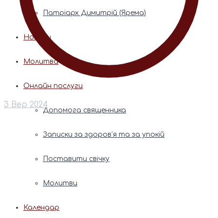
Патріарх Димитрій (Ярема)
Новини
Молитва
Онлайн послуги
3 Вер 2024
Допомога священника
Записки за здоров’я та за упокій
Поставити свічку
Молитви
Календар