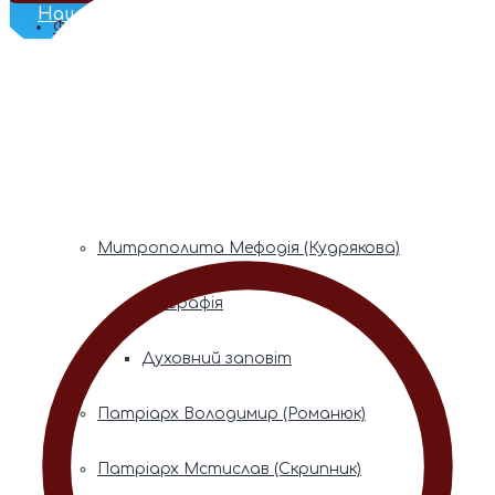
Наш Телеграм
Фонди пам’яті
Митрополита Володимира (Сабодана)
Біографія
Духовний заповіт
Митрополита Мефодія (Кудрякова)
Біографія
Духовний заповіт
Патріарх Володимир (Романюк)
Патріарх Мстислав (Скрипник)