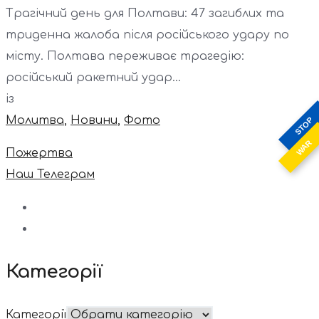
Трагічний день для Полтави: 47 загиблих та
триденна жалоба після російського удару по
місту. Полтава переживає трагедію:
російський ракетний удар...
із
Молитва
,
Новини
,
Фото
STOP
WAR
Пожертва
Наш Телеграм
Категорії
Категорії