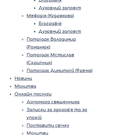
Біографія
Духовний заповіт
Мефодія (Кудрякова)
Біографія
Духовний заповіт
Патріарх Володимир
(Романюк)
Патріарх Мстислав
(Скрипник)
Патріарх Димитрій (Ярема)
Новини
Молитва
Онлайн послуги
Допомога священника
Записки за здоров’я та за
упокій
Поставити свічку
Молитви