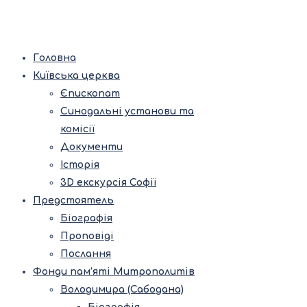
Головна
Київська церква
Єпископат
Синодальні установи та
комісії
Документи
Історія
3D екскурсія Софії
Предстоятель
Біографія
Проповіді
Послання
Фонди пам’яті Митрополитів
Володимира (Сабодана)