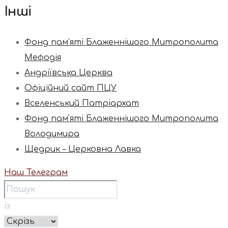
Інші
Фонд пам’яті Блаженнішого Митрополита
Мефодія
Андріївська Церква
Офіційний сайт ПЦУ
Вселенський Патріархат
Фонд пам’яті Блаженнішого Митрополита
Володимира
Щедрик – Церковна Лавка
Наш Телеграм
із