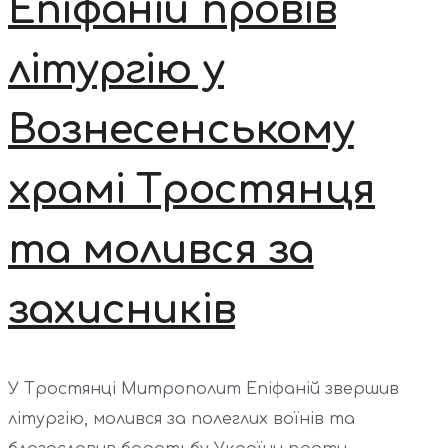
Епіфаній провів
літургію у
Вознесенському
храмі Тростянця
та молився за
захисників
У Тростянці Митрополит Епіфаній звершив
літургію, молився за полеглих воїнів та