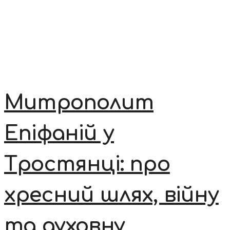
Митрополит
Епіфаній у
Тростянці: про
хресний шлях, війну
та духовну