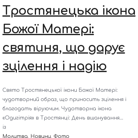
Тростянецька ікона
Божої Матері:
святиня, що дарує
зцілення і надію
Свято Тростянецької ікони Божої Матері:
чудотворний образ, що приносить зцілення і
благодать віруючим. Чудотворна ікона
«Одигітрія» в Тростянці: День вшанування...
із
Молитва
,
Новини
,
Фото