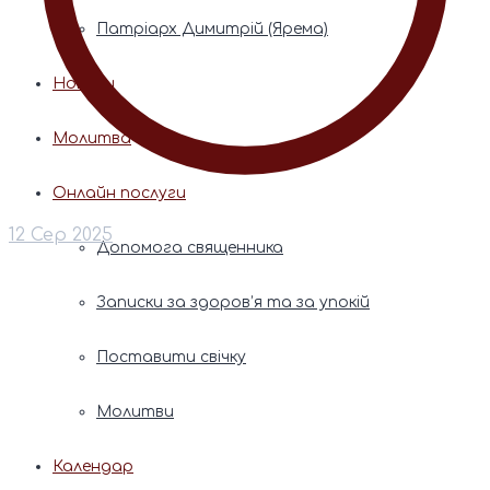
Патріарх Димитрій (Ярема)
Новини
Молитва
Онлайн послуги
12 Сер 2025
Допомога священника
Записки за здоров’я та за упокій
Поставити свічку
Молитви
Календар