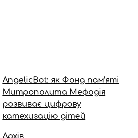
AngelicBot: як Фонд пам’яті
Митрополита Мефодія
розвиває цифрову
катехизацію дітей
Архів