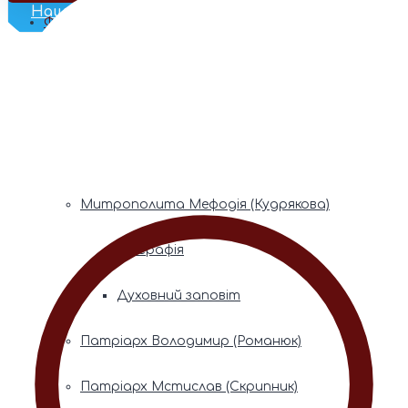
Наш Телеграм
Фонди пам’яті
Митрополита Володимира (Сабодана)
Біографія
Духовний заповіт
Митрополита Мефодія (Кудрякова)
Біографія
Духовний заповіт
Патріарх Володимир (Романюк)
Патріарх Мстислав (Скрипник)