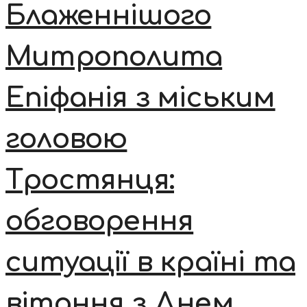
Блаженнішого
Митрополита
Епіфанія з міським
головою
Тростянця:
обговорення
ситуації в країні та
вітання з Днем