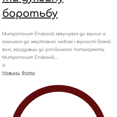
боротьбу
Митрополит Епіфаній звернувся до вірних із
закликом до жертовної любові і вірності Божій
волі, засудивши дії російського патріархату.
Митрополит Епіфаній:...
із
Новини
,
Фото