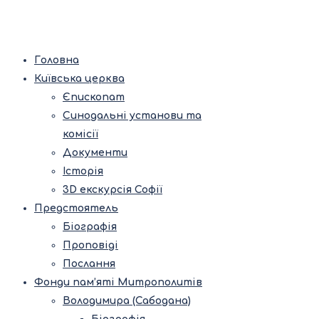
Головна
Київська церква
Єпископат
Синодальні установи та
комісії
Документи
Історія
3D екскурсія Софії
Предстоятель
Біографія
Проповіді
Послання
Фонди пам’яті Митрополитів
Володимира (Сабодана)