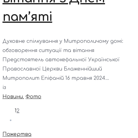
пам’яті
Духовне спілкування у Митрополичому домі:
обговорення ситуації та вітання
Предстоятель автокефальної Української
Православної Церкви Блаженнійший
Митрополит Епіфаній 16 травня 2024...
із
Новини
,
Фото
1
2
Пожертва