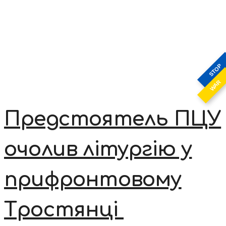
STOP
WAR
Предстоятель ПЦУ
очолив літургію у
прифронтовому
Тростянці