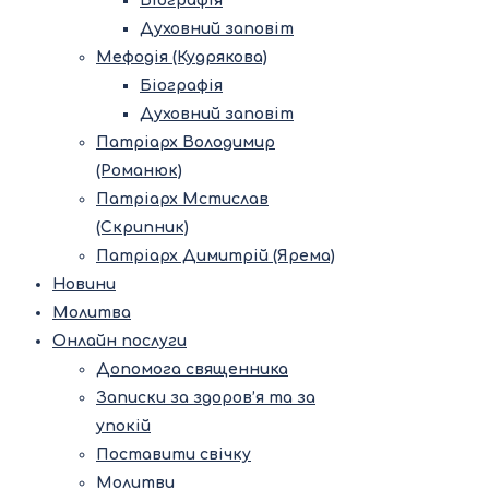
Біографія
Духовний заповіт
Мефодія (Кудрякова)
Біографія
Духовний заповіт
Патріарх Володимир
(Романюк)
Патріарх Мстислав
(Скрипник)
Патріарх Димитрій (Ярема)
Новини
Молитва
Онлайн послуги
Допомога священника
Записки за здоров’я та за
упокій
Поставити свічку
Молитви