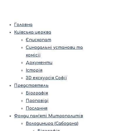
Головна
Київська церква
Єпископат
Синодальні установи та
комісії
Документи
Історія
3D екскурсія Софії
Предстоятель
Біографія
Проповіді
Послання
Фонди пам’яті Митрополитів
Володимира (Сабодана)