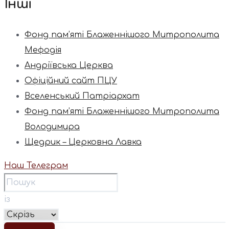
Інші
Фонд пам’яті Блаженнішого Митрополита
Мефодія
Андріївська Церква
Офіційний сайт ПЦУ
Вселенський Патріархат
Фонд пам’яті Блаженнішого Митрополита
Володимира
Щедрик – Церковна Лавка
Наш Телеграм
із