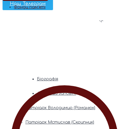
Наш Телеграм
Фонди пам’яті
Митрополита Володимира (Сабодана)
Біографія
Духовний заповіт
Митрополита Мефодія (Кудрякова)
Біографія
Духовний заповіт
Патріарх Володимир (Романюк)
Патріарх Мстислав (Скрипник)