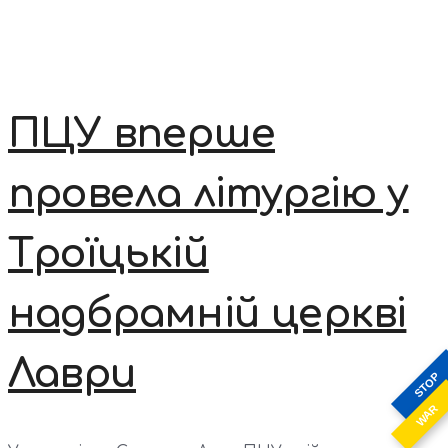
ПЦУ вперше
провела літургію у
Троїцькій
надбрамній церкві
Лаври
STOP
WAR