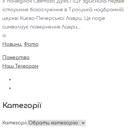
У понеділок Святого Духа ПЦУ здійснила перше
історичне богослужіння в Троїцькій надбрамній
церкві Києво-Печерської Лаври. Ця подія
символізує повернення Лаври...
із
Новини
,
Фото
Пожертва
Наш Телеграм
Категорії
Категорії