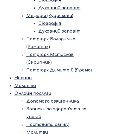
Біографія
Духовний заповіт
Мефодія (Кудрякова)
Біографія
Духовний заповіт
Патріарх Володимир
(Романюк)
Патріарх Мстислав
(Скрипник)
Патріарх Димитрій (Ярема)
Новини
Молитва
Онлайн послуги
Допомога священника
Записки за здоров’я та за
упокій
Поставити свічку
Молитви