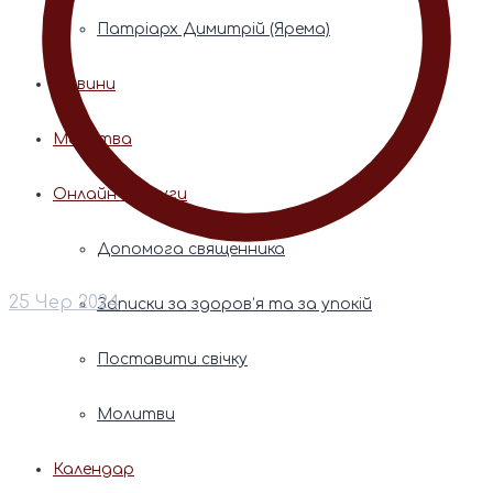
Патріарх Димитрій (Ярема)
Новини
Молитва
Онлайн послуги
Допомога священника
25 Чер 2024
Записки за здоров’я та за упокій
Поставити свічку
Молитви
Календар