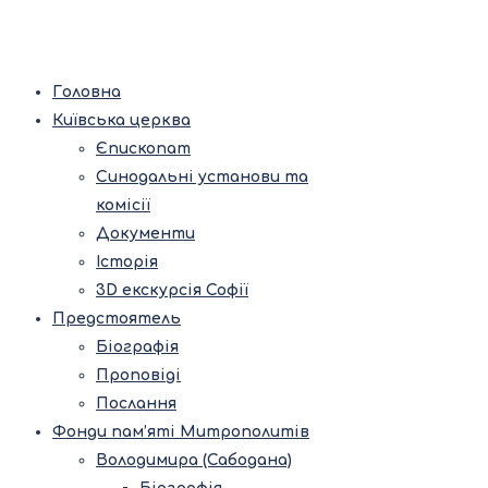
Головна
Київська церква
Єпископат
Синодальні установи та
комісії
Документи
Історія
3D екскурсія Софії
Предстоятель
Біографія
Проповіді
Послання
Фонди пам’яті Митрополитів
Володимира (Сабодана)