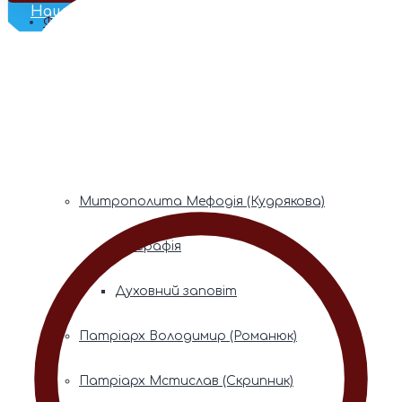
Наш Телеграм
Фонди пам’яті
Митрополита Володимира (Сабодана)
Біографія
Духовний заповіт
Митрополита Мефодія (Кудрякова)
Біографія
Духовний заповіт
Патріарх Володимир (Романюк)
Патріарх Мстислав (Скрипник)