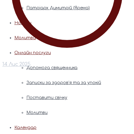
Патріарх Димитрій (Ярема)
Новини
Молитва
Онлайн послуги
14 Лис 2025
Допомога священника
Записки за здоров’я та за упокій
Поставити свічку
Молитви
Календар