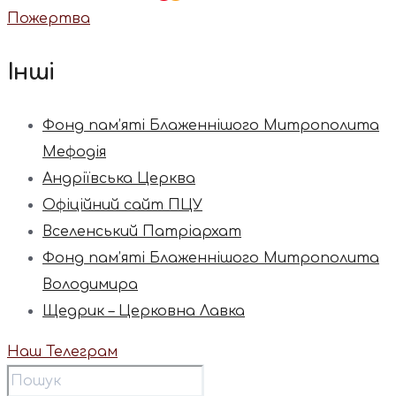
Пожертва
Інші
Фонд пам’яті Блаженнішого Митрополита
Мефодія
Андріївська Церква
Офіційний сайт ПЦУ
Вселенський Патріархат
Фонд пам’яті Блаженнішого Митрополита
Володимира
Щедрик – Церковна Лавка
Наш Телеграм