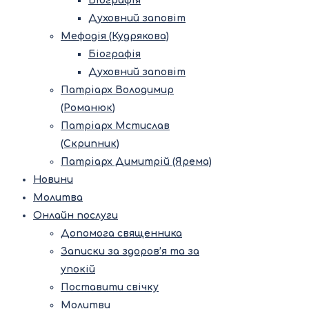
Біографія
Духовний заповіт
Мефодія (Кудрякова)
Біографія
Духовний заповіт
Патріарх Володимир
(Романюк)
Патріарх Мстислав
(Скрипник)
Патріарх Димитрій (Ярема)
Новини
Молитва
Онлайн послуги
Допомога священника
Записки за здоров’я та за
упокій
Поставити свічку
Молитви