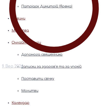
Патріарх Димитрій (Ярема)
Новини
Молитва
Онлайн послуги
Допомога священника
9 Вер 2024
Записки за здоров’я та за упокій
Поставити свічку
Молитви
Календар