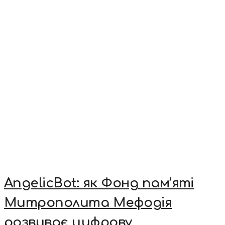
AngelicBot: як Фонд пам’яті
Митрополита Мефодія
розвиває цифрову