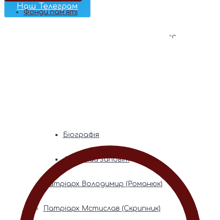
Наш Телеграм
Фонди пам’яті
Митрополита Володимира (Сабодана)
Біографія
Духовний заповіт
Митрополита Мефодія (Кудрякова)
Біографія
Духовний заповіт
Патріарх Володимир (Романюк)
Патріарх Мстислав (Скрипник)