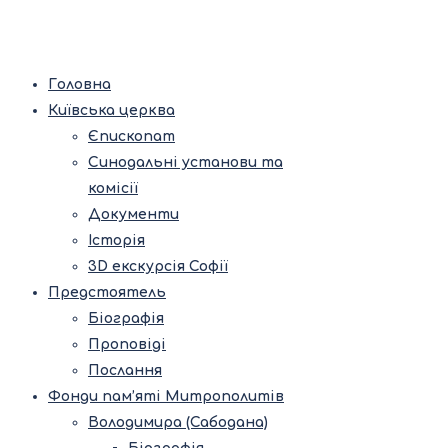
Головна
Київська церква
Єпископат
Синодальні установи та
комісії
Документи
Історія
3D екскурсія Софії
Предстоятель
Біографія
Проповіді
Послання
Фонди пам’яті Митрополитів
Володимира (Сабодана)