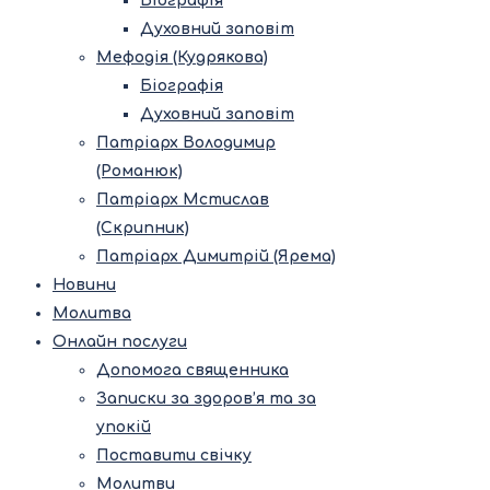
Біографія
Духовний заповіт
Мефодія (Кудрякова)
Біографія
Духовний заповіт
Патріарх Володимир
(Романюк)
Патріарх Мстислав
(Скрипник)
Патріарх Димитрій (Ярема)
Новини
Молитва
Онлайн послуги
Допомога священника
Записки за здоров’я та за
упокій
Поставити свічку
Молитви