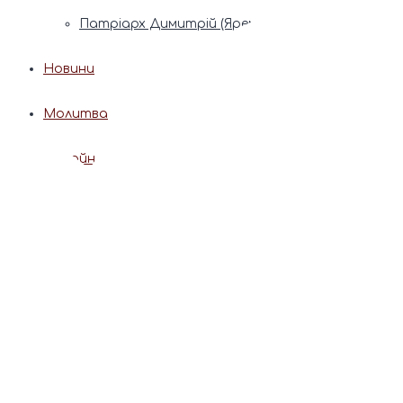
Патріарх Димитрій (Ярема)
Новини
Молитва
Онлайн послуги
Допомога священника
Записки за здоров’я та за упокій
Поставити свічку
Молитви
Календар