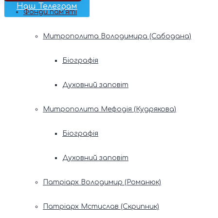
Наш Телеграм
Фонди пам’яті
Митрополита Володимира (Сабодана)
Біографія
Духовний заповіт
Митрополита Мефодія (Кудрякова)
Біографія
Духовний заповіт
Патріарх Володимир (Романюк)
Патріарх Мстислав (Скрипник)