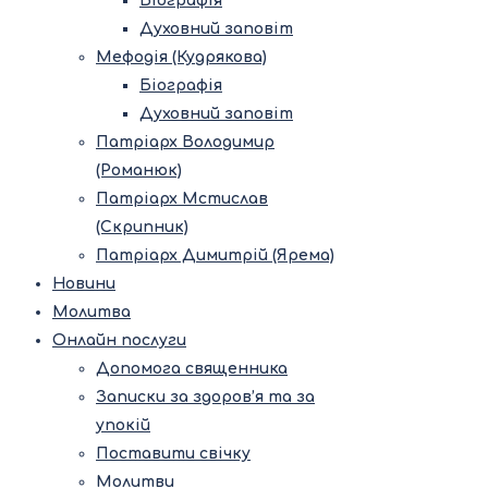
Біографія
Духовний заповіт
Мефодія (Кудрякова)
Біографія
Духовний заповіт
Патріарх Володимир
(Романюк)
Патріарх Мстислав
(Скрипник)
Патріарх Димитрій (Ярема)
Новини
Молитва
Онлайн послуги
Допомога священника
Записки за здоров’я та за
упокій
Поставити свічку
Молитви