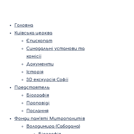
Головна
Київська церква
Єпископат
Синодальні установи та
комісії
Документи
Історія
3D екскурсія Софії
Предстоятель
Біографія
Проповіді
Послання
Фонди пам’яті Митрополитів
Володимира (Сабодана)