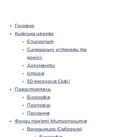
Головна
Київська церква
Єпископат
Синодальні установи та
комісії
Документи
Історія
3D екскурсія Софії
Предстоятель
Біографія
Проповіді
Послання
Фонди пам’яті Митрополитів
Володимира (Сабодана)