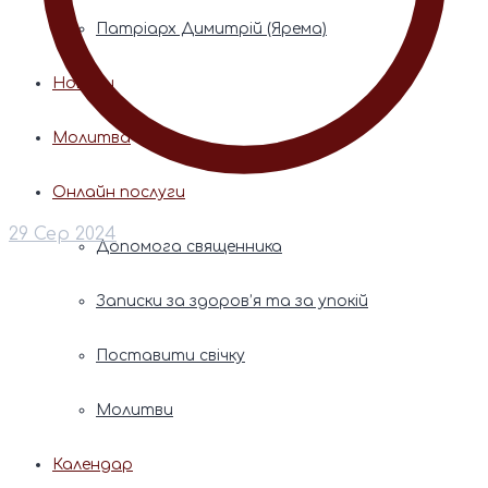
Патріарх Димитрій (Ярема)
Новини
Молитва
Онлайн послуги
29 Сер 2024
Допомога священника
Записки за здоров’я та за упокій
Поставити свічку
Молитви
Календар