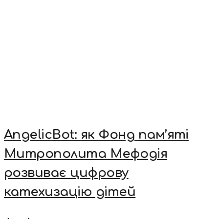
AngelicBot: як Фонд пам’яті
Митрополита Мефодія
розвиває цифрову
катехизацію дітей