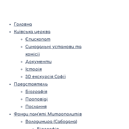
Головна
Київська церква
Єпископат
Синодальні установи та
комісії
Документи
Історія
3D екскурсія Софії
Предстоятель
Біографія
Проповіді
Послання
Фонди пам’яті Митрополитів
Володимира (Сабодана)