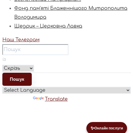
Фонд пам’яті Блаженнішого Митрополита
Володимира
Щедрик – Церковна Лавка
Наш Телеграм
із
Powered by
Translate
✨
Онлайн послуги