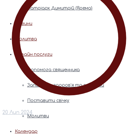
Патріарх Димитрій (Ярема)
Новини
Молитва
Онлайн послуги
Допомога священника
Записки за здоров’я та за упокій
Поставити свічку
20 Лип 2024
Молитви
Календар