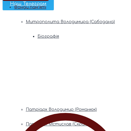
Наш Телеграм
Фонди пам’яті
Митрополита Володимира (Сабодана)
Біографія
Духовний заповіт
Митрополита Мефодія (Кудрякова)
Біографія
Духовний заповіт
Патріарх Володимир (Романюк)
Патріарх Мстислав (Скрипник)