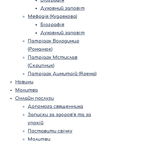
Біографія
Духовний заповіт
Мефодія (Кудрякова)
Біографія
Духовний заповіт
Патріарх Володимир
(Романюк)
Патріарх Мстислав
(Скрипник)
Патріарх Димитрій (Ярема)
Новини
Молитва
Онлайн послуги
Допомога священника
Записки за здоров’я та за
упокій
Поставити свічку
Молитви