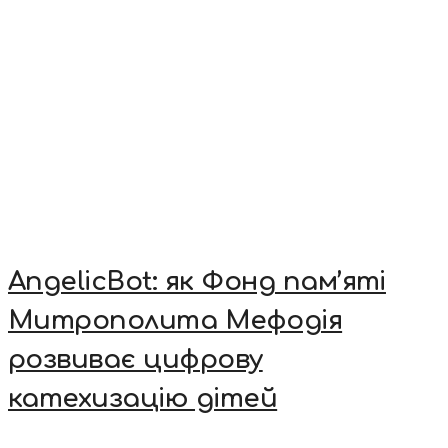
AngelicBot: як Фонд пам’яті
Митрополита Мефодія
розвиває цифрову
катехизацію дітей