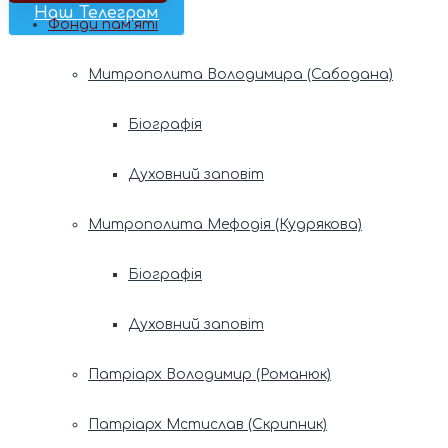
Наш Телеграм
Фонди пам’яті
Митрополита Володимира (Сабодана)
Біографія
Духовний заповіт
Митрополита Мефодія (Кудрякова)
Біографія
Духовний заповіт
Патріарх Володимир (Романюк)
Патріарх Мстислав (Скрипник)