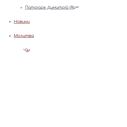
Патріарх Димитрій (Ярема)
Новини
Молитва
Онлайн послуги
Допомога священника
Записки за здоров’я та за упокій
Поставити свічку
Молитви
Календар