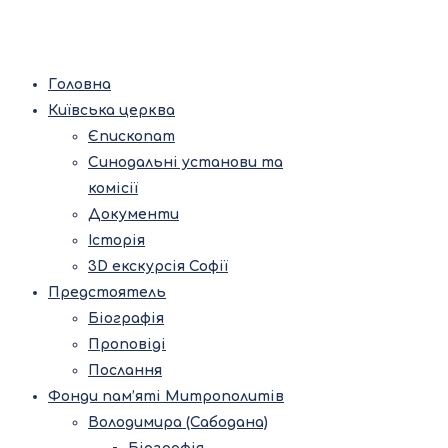
Головна
Київська церква
Єпископат
Синодальні установи та
комісії
Документи
Історія
3D екскурсія Софії
Предстоятель
Біографія
Проповіді
Послання
Фонди пам’яті Митрополитів
Володимира (Сабодана)