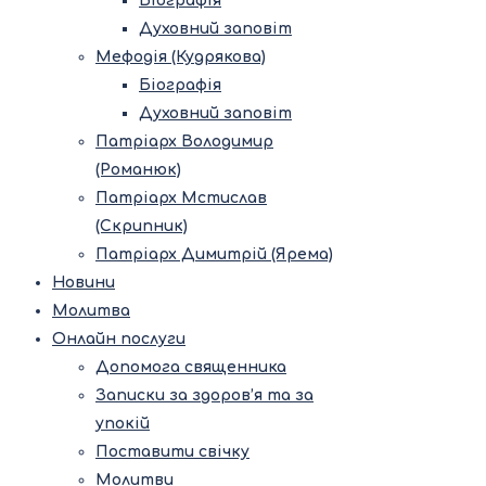
Біографія
Духовний заповіт
Мефодія (Кудрякова)
Біографія
Духовний заповіт
Патріарх Володимир
(Романюк)
Патріарх Мстислав
(Скрипник)
Патріарх Димитрій (Ярема)
Новини
Молитва
Онлайн послуги
Допомога священника
Записки за здоров’я та за
упокій
Поставити свічку
Молитви