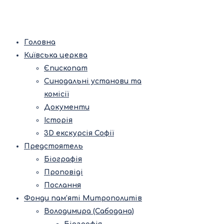
Головна
Київська церква
Єпископат
Синодальні установи та
комісії
Документи
Історія
3D екскурсія Софії
Предстоятель
Біографія
Проповіді
Послання
Фонди пам’яті Митрополитів
Володимира (Сабодана)