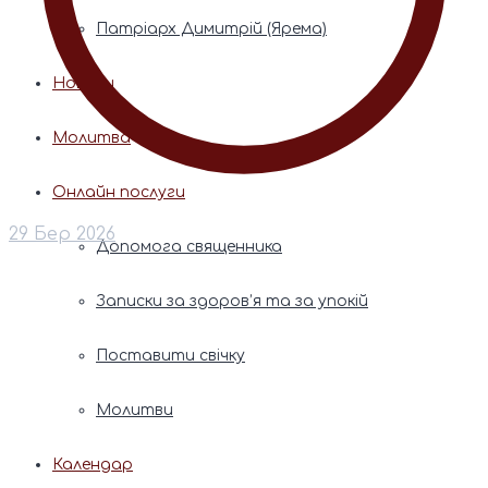
Патріарх Димитрій (Ярема)
Новини
Молитва
Онлайн послуги
29 Бер 2026
Допомога священника
Записки за здоров’я та за упокій
Поставити свічку
Молитви
Календар