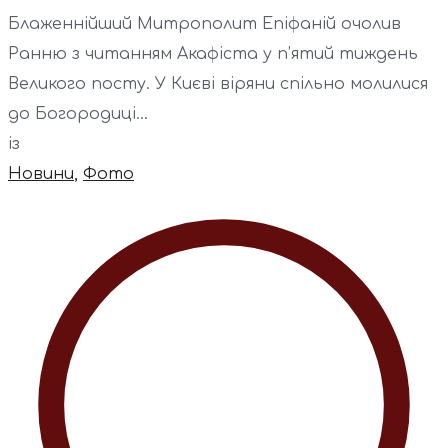
Блаженнійший Митрополит Епіфаній очолив
Ранню з читанням Акафіста у п’ятий тиждень
Великого посту. У Києві віряни спільно молилися
до Богородиці...
із
Новини
,
Фото