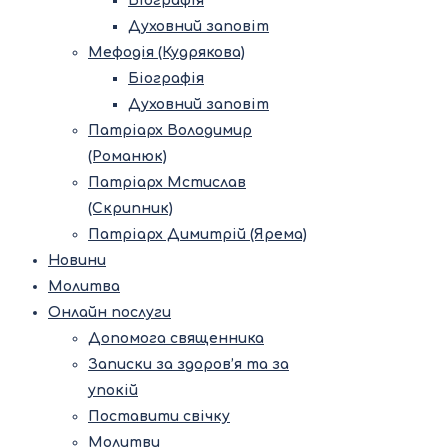
Біографія
Духовний заповіт
Мефодія (Кудрякова)
Біографія
Духовний заповіт
Патріарх Володимир
(Романюк)
Патріарх Мстислав
(Скрипник)
Патріарх Димитрій (Ярема)
Новини
Молитва
Онлайн послуги
Допомога священника
Записки за здоров’я та за
упокій
Поставити свічку
Молитви