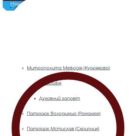
Наш Телеграм
Фонди пам’яті
Митрополита Володимира (Сабодана)
Біографія
Духовний заповіт
Митрополита Мефодія (Кудрякова)
Біографія
Духовний заповіт
Патріарх Володимир (Романюк)
Патріарх Мстислав (Скрипник)