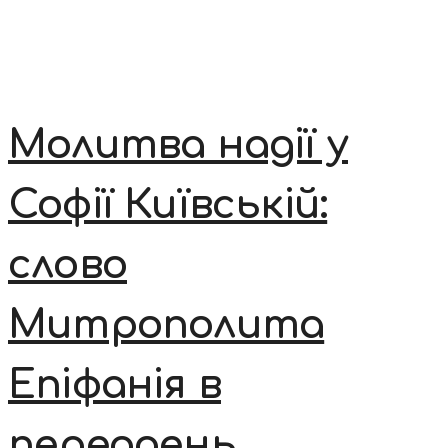
Молитва надії у
Софії Київській:
слово
Митрополита
Епіфанія в
переддень