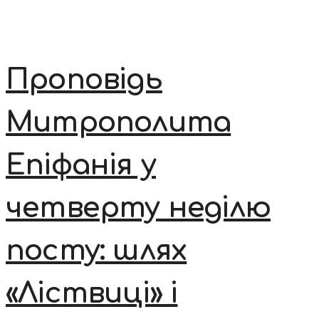
Проповідь
Митрополита
Епіфанія у
четверту неділю
посту: шлях
«Ліствиці» і