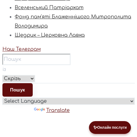
Вселенський Патріархат
Фонд пам’яті Блаженнішого Митрополита
Володимира
Щедрик – Церковна Лавка
Наш Телеграм
із
Powered by
Translate
✨
Онлайн послуги