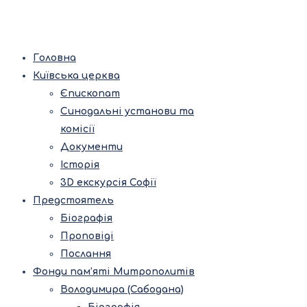
Головна
Київська церква
Єпископат
Синодальні установи та
комісії
Документи
Історія
3D екскурсія Софії
Предстоятель
Біографія
Проповіді
Послання
Фонди пам’яті Митрополитів
Володимира (Сабодана)