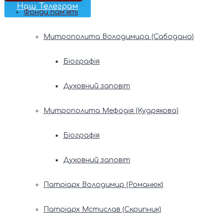
Наш Телеграм
Фонди пам’яті
Митрополита Володимира (Сабодана)
Біографія
Духовний заповіт
Митрополита Мефодія (Кудрякова)
Біографія
Духовний заповіт
Патріарх Володимир (Романюк)
Патріарх Мстислав (Скрипник)