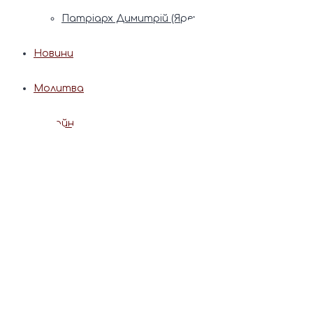
Патріарх Димитрій (Ярема)
Новини
Молитва
Онлайн послуги
Допомога священника
Записки за здоров’я та за упокій
Поставити свічку
Молитви
Календар