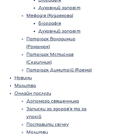
Біографія
Духовний заповіт
Мефодія (Кудрякова)
Біографія
Духовний заповіт
Патріарх Володимир
(Романюк)
Патріарх Мстислав
(Скрипник)
Патріарх Димитрій (Ярема)
Новини
Молитва
Онлайн послуги
Допомога священника
Записки за здоров’я та за
упокій
Поставити свічку
Молитви