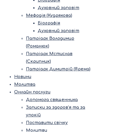
Біографія
Духовний заповіт
Мефодія (Кудрякова)
Біографія
Духовний заповіт
Патріарх Володимир
(Романюк)
Патріарх Мстислав
(Скрипник)
Патріарх Димитрій (Ярема)
Новини
Молитва
Онлайн послуги
Допомога священника
Записки за здоров’я та за
упокій
Поставити свічку
Молитви