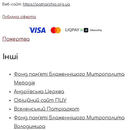
Веб-сайт:
https://patriarchia.org.ua
Публічна оферта
Пожертва
Інші
Фонд пам’яті Блаженнішого Митрополита
Мефодія
Андріївська Церква
Офіційний сайт ПЦУ
Вселенський Патріархат
Фонд пам’яті Блаженнішого Митрополита
Володимира