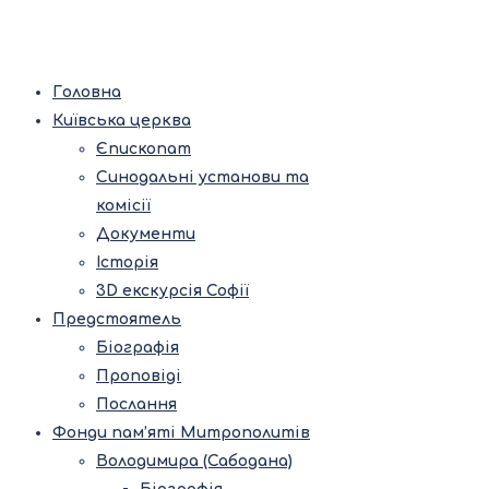
Головна
Київська церква
Єпископат
Синодальні установи та
комісії
Документи
Історія
3D екскурсія Софії
Предстоятель
Біографія
Проповіді
Послання
Фонди пам’яті Митрополитів
Володимира (Сабодана)