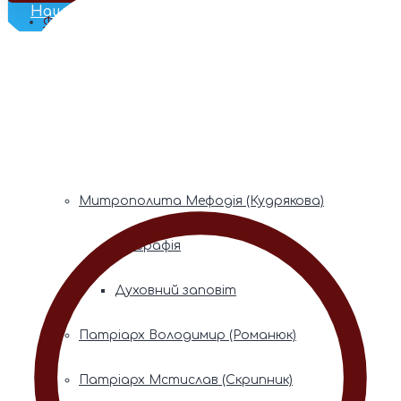
Наш Телеграм
Фонди пам’яті
Митрополита Володимира (Сабодана)
Біографія
Духовний заповіт
Митрополита Мефодія (Кудрякова)
Біографія
Духовний заповіт
Патріарх Володимир (Романюк)
Патріарх Мстислав (Скрипник)