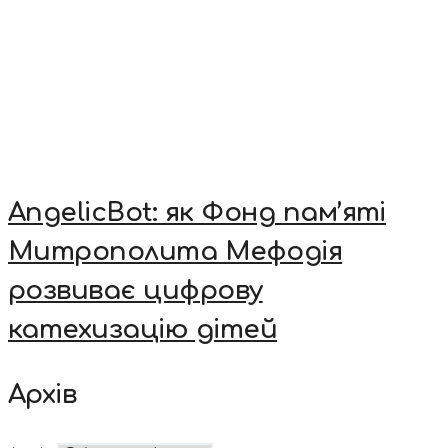
AngelicBot: як Фонд пам’яті
Митрополита Мефодія
розвиває цифрову
катехизацію дітей
Архів