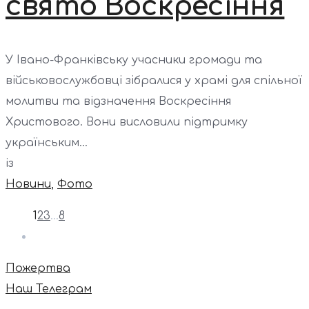
свято Воскресіння
У Івано-Франківську учасники громади та
військовослужбовці зібралися у храмі для спільної
молитви та відзначення Воскресіння
Христового. Вони висловили підтримку
українським...
із
Новини
,
Фото
1
2
3
…
8
Пожертва
Наш Телеграм