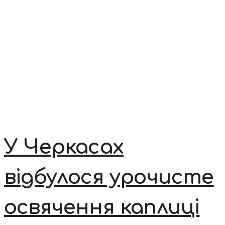
У Черкасах
відбулося урочисте
освячення каплиці