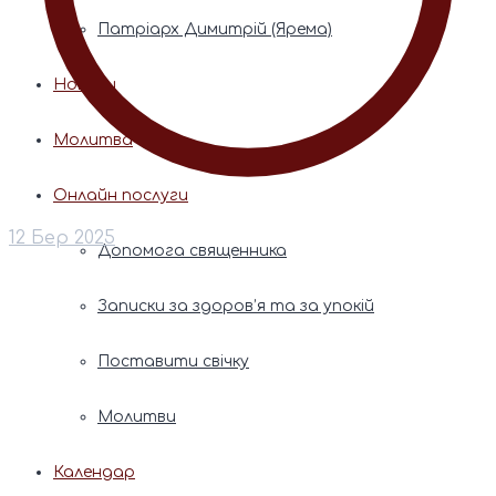
Патріарх Димитрій (Ярема)
Новини
Молитва
Онлайн послуги
12 Бер 2025
Допомога священника
Записки за здоров’я та за упокій
Поставити свічку
Молитви
Календар