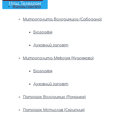
Наш Телеграм
Фонди пам’яті
Митрополита Володимира (Сабодана)
Біографія
Духовний заповіт
Митрополита Мефодія (Кудрякова)
Біографія
Духовний заповіт
Патріарх Володимир (Романюк)
Патріарх Мстислав (Скрипник)