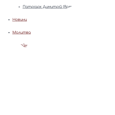
Патріарх Димитрій (Ярема)
Новини
Молитва
Онлайн послуги
Допомога священника
Записки за здоров’я та за упокій
Поставити свічку
Молитви
Календар