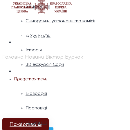
Єпископат
Синодальні установи та комісії
Віктор Бурчак
Документи
Історія
Головна
Новини
Віктор Бурчак
3D екскурсія Софії
Предстоятель
Біографія
Проповіді
Послання
Пожертва ⛪️