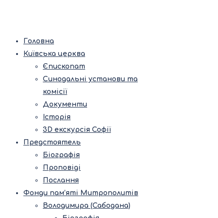
Головна
Київська церква
Єпископат
Синодальні установи та
комісії
Документи
Історія
3D екскурсія Софії
Предстоятель
Біографія
Проповіді
Послання
Фонди пам’яті Митрополитів
Володимира (Сабодана)