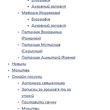
Біографія
Духовний заповіт
Мефодія (Кудрякова)
Біографія
Духовний заповіт
Патріарх Володимир
(Романюк)
Патріарх Мстислав
(Скрипник)
Патріарх Димитрій (Ярема)
Новини
Молитва
Онлайн послуги
Допомога священника
Записки за здоров’я та за
упокій
Поставити свічку
Молитви