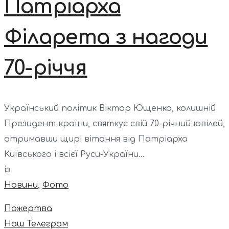
Патріарха
Філарета з нагоди
70-річчя
Український політик Віктор Ющенко, колишній
Президент країни, святкує свій 70-річний ювілей,
отримавши щирі вітання від Патріарха
Київського і всієї Руси-України...
із
Новини
,
Фото
Пожертва
Наш Телеграм