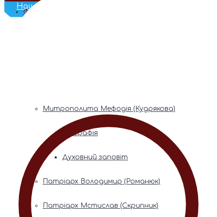
Наш Телеграм
Фонди пам’яті
Митрополита Володимира (Сабодана)
Біографія
Духовний заповіт
Митрополита Мефодія (Кудрякова)
Біографія
Духовний заповіт
Патріарх Володимир (Романюк)
Патріарх Мстислав (Скрипник)