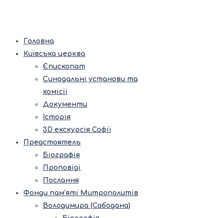
Головна
Київська церква
Єпископат
Синодальні установи та
комісії
Документи
Історія
3D екскурсія Софії
Предстоятель
Біографія
Проповіді
Послання
Фонди пам’яті Митрополитів
Володимира (Сабодана)