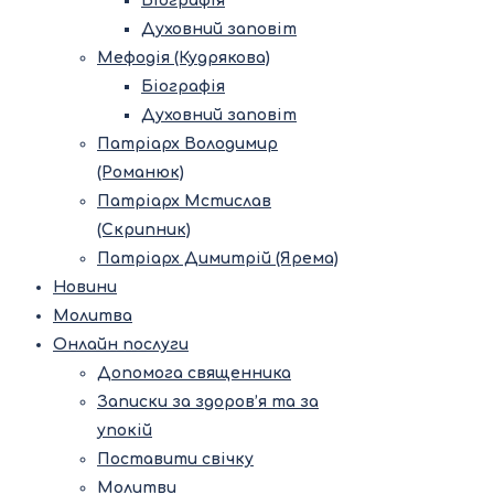
Біографія
Духовний заповіт
Мефодія (Кудрякова)
Біографія
Духовний заповіт
Патріарх Володимир
(Романюк)
Патріарх Мстислав
(Скрипник)
Патріарх Димитрій (Ярема)
Новини
Молитва
Онлайн послуги
Допомога священника
Записки за здоров’я та за
упокій
Поставити свічку
Молитви