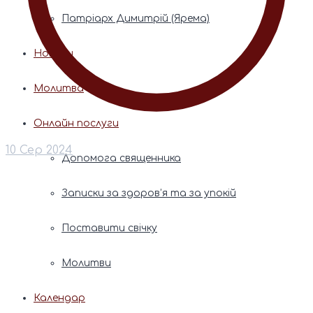
Патріарх Димитрій (Ярема)
Новини
Молитва
Онлайн послуги
10 Сер 2024
Допомога священника
Записки за здоров’я та за упокій
Поставити свічку
Молитви
Календар