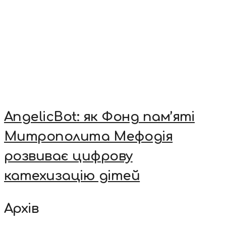
AngelicBot: як Фонд пам’яті
Митрополита Мефодія
розвиває цифрову
катехизацію дітей
Архів