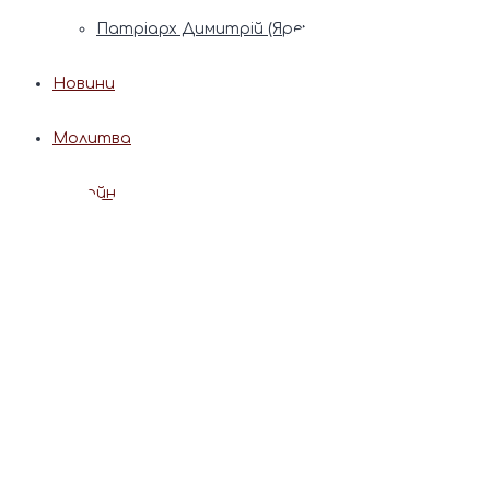
Патріарх Димитрій (Ярема)
Новини
Молитва
Онлайн послуги
Допомога священника
Записки за здоров’я та за упокій
Поставити свічку
Молитви
Календар