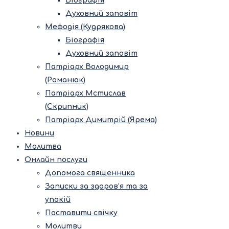
Біографія
Духовний заповіт
Мефодія (Кудрякова)
Біографія
Духовний заповіт
Патріарх Володимир
(Романюк)
Патріарх Мстислав
(Скрипник)
Патріарх Димитрій (Ярема)
Новини
Молитва
Онлайн послуги
Допомога священника
Записки за здоров’я та за
упокій
Поставити свічку
Молитви