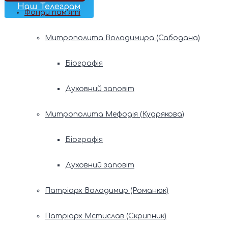
Наш Телеграм
Фонди пам’яті
Митрополита Володимира (Сабодана)
Біографія
Духовний заповіт
Митрополита Мефодія (Кудрякова)
Біографія
Духовний заповіт
Патріарх Володимир (Романюк)
Патріарх Мстислав (Скрипник)