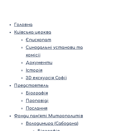
Головна
Київська церква
Єпископат
Синодальні установи та
комісії
Документи
Історія
3D екскурсія Софії
Предстоятель
Біографія
Проповіді
Послання
Фонди пам’яті Митрополитів
Володимира (Сабодана)