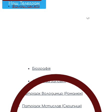
Наш Телеграм
Фонди пам’яті
Митрополита Володимира (Сабодана)
Біографія
Духовний заповіт
Митрополита Мефодія (Кудрякова)
Біографія
Духовний заповіт
Патріарх Володимир (Романюк)
Патріарх Мстислав (Скрипник)