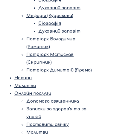
Біографія
Духовний заповіт
Мефодія (Кудрякова)
Біографія
Духовний заповіт
Патріарх Володимир
(Романюк)
Патріарх Мстислав
(Скрипник)
Патріарх Димитрій (Ярема)
Новини
Молитва
Онлайн послуги
Допомога священника
Записки за здоров’я та за
упокій
Поставити свічку
Молитви