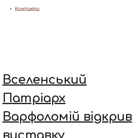
Контакти
Вселенський
Патріарх
Варфоломій відкрив
виставку