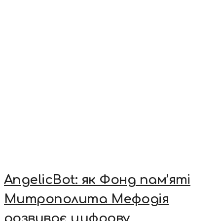
AngelicBot: як Фонд пам’яті
Митрополита Мефодія
розвиває цифрову