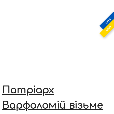
STOP
WAR
Патріарх
Варфоломій візьме