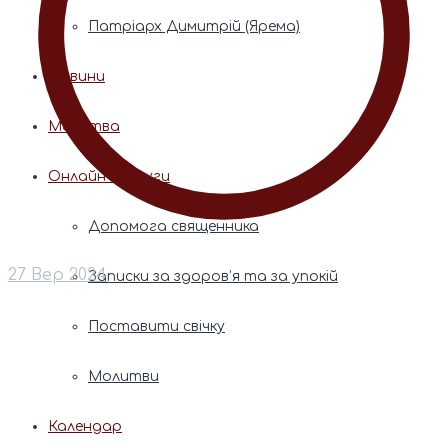
Патріарх Димитрій (Ярема)
Новини
Молитва
Онлайн послуги
Допомога священника
27 Вер 2024
Записки за здоров’я та за упокій
Поставити свічку
Молитви
Календар