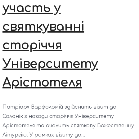
участь у
святкуванні
сторіччя
Університету
Арістотеля
Патріарх Варфоломій здійснить візит до
Салонік з нагоди сторіччя Університету
Арістотеля та очолить святкову Божественну
Літургію. У рамках візиту до...