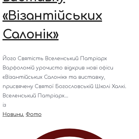
«Візантійських
Салонік»
Його Святість Вселенський Патріарх
Варфоломій урочисто відкрив нові офіси
«Візантійських Салонік» та виставку,
присвячену Святої Богословській Школі Халкі.
Вселенський Патріарх...
із
Новини
,
Фото