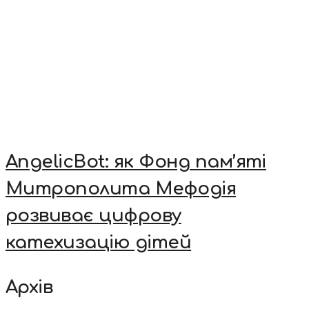
AngelicBot: як Фонд пам’яті
Митрополита Мефодія
розвиває цифрову
катехизацію дітей
Архів