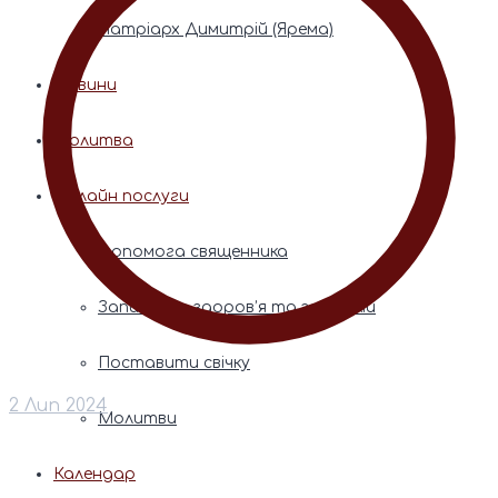
Патріарх Димитрій (Ярема)
Новини
Молитва
Онлайн послуги
Допомога священника
Записки за здоров’я та за упокій
Поставити свічку
2 Лип 2024
Молитви
Календар