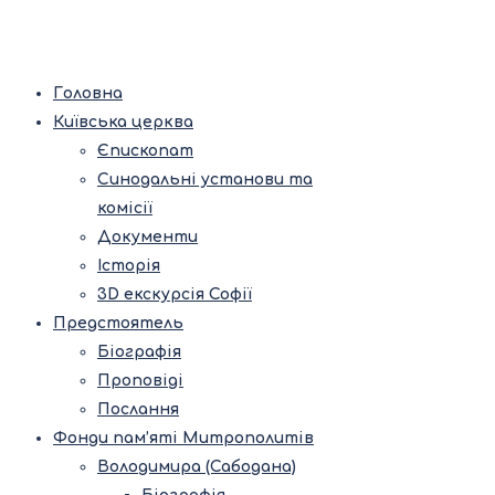
Головна
Київська церква
Єпископат
Синодальні установи та
комісії
Документи
Історія
3D екскурсія Софії
Предстоятель
Біографія
Проповіді
Послання
Фонди пам’яті Митрополитів
Володимира (Сабодана)