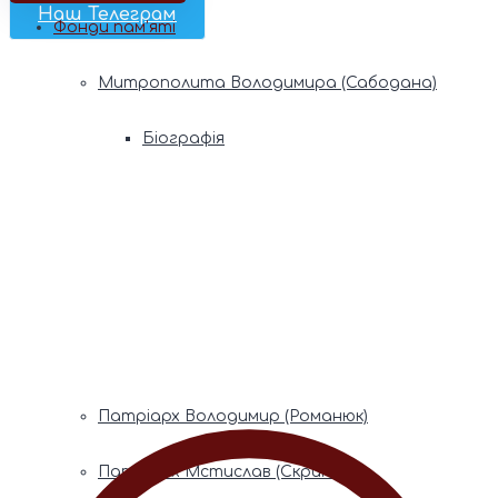
Наш Телеграм
Фонди пам’яті
Митрополита Володимира (Сабодана)
Біографія
Духовний заповіт
Митрополита Мефодія (Кудрякова)
Біографія
Духовний заповіт
Патріарх Володимир (Романюк)
Патріарх Мстислав (Скрипник)