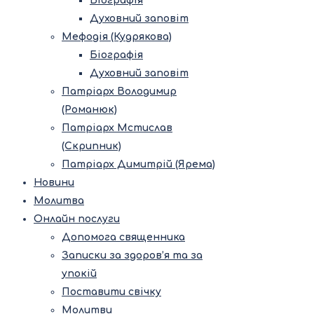
Біографія
Духовний заповіт
Мефодія (Кудрякова)
Біографія
Духовний заповіт
Патріарх Володимир
(Романюк)
Патріарх Мстислав
(Скрипник)
Патріарх Димитрій (Ярема)
Новини
Молитва
Онлайн послуги
Допомога священника
Записки за здоров’я та за
упокій
Поставити свічку
Молитви