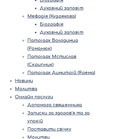
Біографія
Духовний заповіт
Мефодія (Кудрякова)
Біографія
Духовний заповіт
Патріарх Володимир
(Романюк)
Патріарх Мстислав
(Скрипник)
Патріарх Димитрій (Ярема)
Новини
Молитва
Онлайн послуги
Допомога священника
Записки за здоров’я та за
упокій
Поставити свічку
Молитви