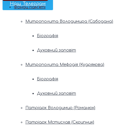
Наш Телеграм
Фонди пам’яті
Митрополита Володимира (Сабодана)
Біографія
Духовний заповіт
Митрополита Мефодія (Кудрякова)
Біографія
Духовний заповіт
Патріарх Володимир (Романюк)
Патріарх Мстислав (Скрипник)