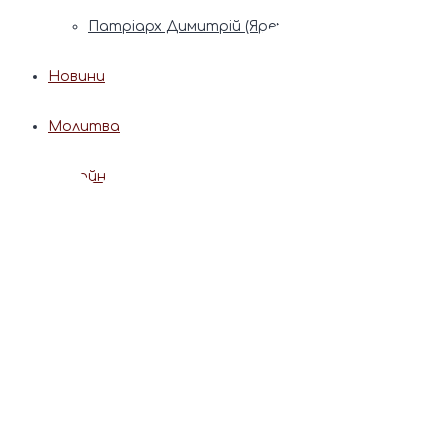
Патріарх Димитрій (Ярема)
Новини
Молитва
Онлайн послуги
Допомога священника
Записки за здоров’я та за упокій
Поставити свічку
Молитви
Календар