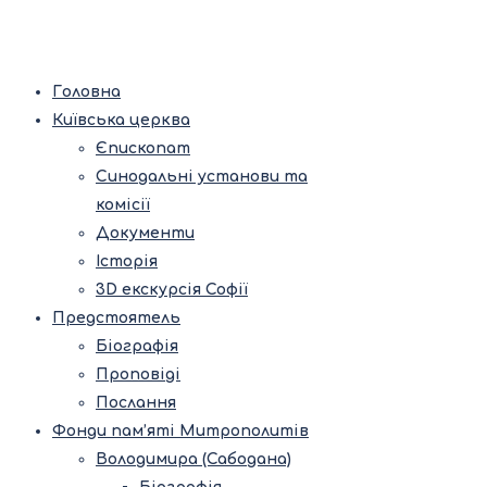
Головна
Київська церква
Єпископат
Синодальні установи та
комісії
Документи
Історія
3D екскурсія Софії
Предстоятель
Біографія
Проповіді
Послання
Фонди пам’яті Митрополитів
Володимира (Сабодана)