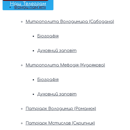
Наш Телеграм
Фонди пам’яті
Митрополита Володимира (Сабодана)
Біографія
Духовний заповіт
Митрополита Мефодія (Кудрякова)
Біографія
Духовний заповіт
Патріарх Володимир (Романюк)
Патріарх Мстислав (Скрипник)