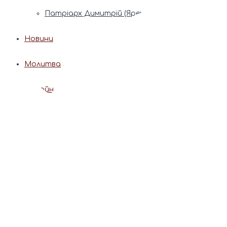
Патріарх Димитрій (Ярема)
Новини
Молитва
Онлайн послуги
Допомога священника
Записки за здоров’я та за упокій
Поставити свічку
Молитви
Календар