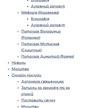
Біографія
Духовний заповіт
Мефодія (Кудрякова)
Біографія
Духовний заповіт
Патріарх Володимир
(Романюк)
Патріарх Мстислав
(Скрипник)
Патріарх Димитрій (Ярема)
Новини
Молитва
Онлайн послуги
Допомога священника
Записки за здоров’я та за
упокій
Поставити свічку
Молитви