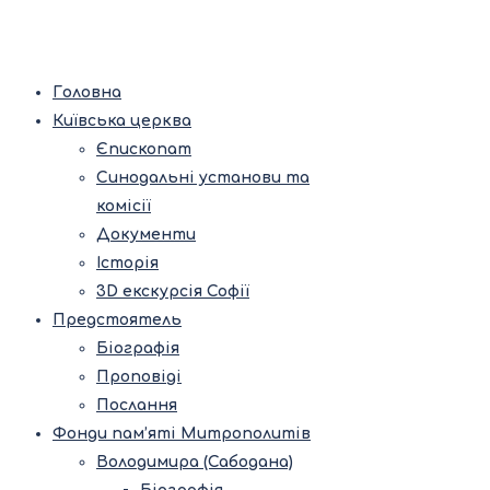
Головна
Київська церква
Єпископат
Синодальні установи та
комісії
Документи
Історія
3D екскурсія Софії
Предстоятель
Біографія
Проповіді
Послання
Фонди пам’яті Митрополитів
Володимира (Сабодана)