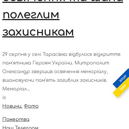
полеглим
захисникам
29 серпня у селі Тарасівка відбулося відкриття
пам’ятника Героям України. Митрополит
Олександр звершив освячення меморіалу,
STOP
вшановуючи пам’ять загиблих захисників.
WAR
Меморіал...
із
Новини
,
Фото
Пожертва
Наш Телеграм