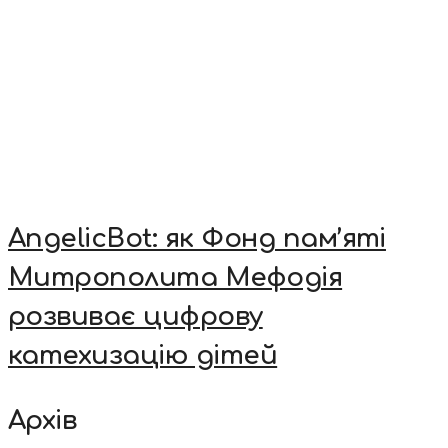
AngelicBot: як Фонд пам’яті
Митрополита Мефодія
розвиває цифрову
катехизацію дітей
Архів