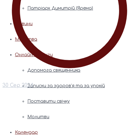
Патріарх Димитрій (Ярема)
Новини
Молитва
Онлайн послуги
Допомога священника
30 Сер 2024
Записки за здоров’я та за упокій
Поставити свічку
Молитви
Календар