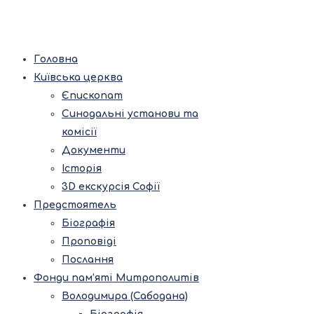
Головна
Київська церква
Єпископат
Синодальні установи та
комісії
Документи
Історія
3D екскурсія Софії
Предстоятель
Біографія
Проповіді
Послання
Фонди пам’яті Митрополитів
Володимира (Сабодана)