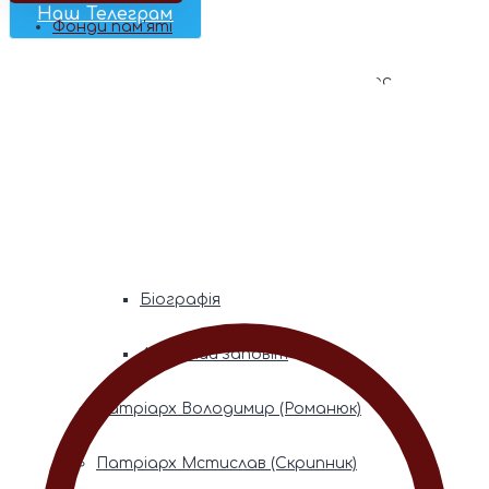
Наш Телеграм
Фонди пам’яті
Митрополита Володимира (Сабодана)
Біографія
Духовний заповіт
Митрополита Мефодія (Кудрякова)
Біографія
Духовний заповіт
Патріарх Володимир (Романюк)
Патріарх Мстислав (Скрипник)