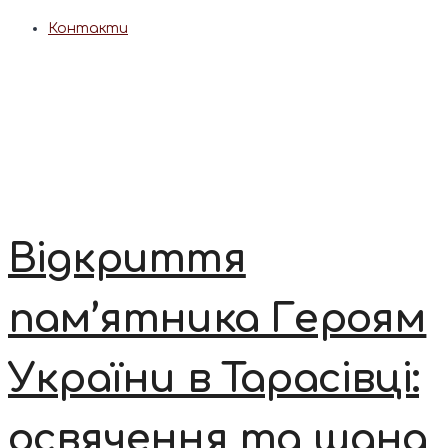
Контакти
Відкриття
пам’ятника Героям
України в Тарасівці:
освячення та шана