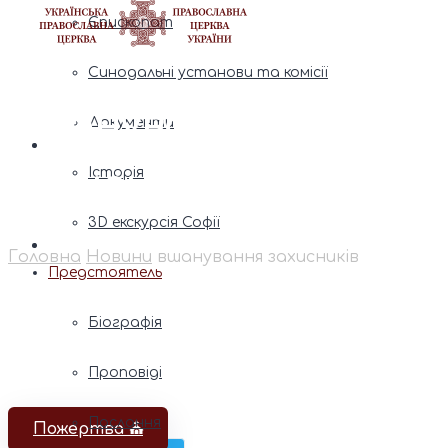
Єпископат
Синодальні установи та комісії
вшанування
Документи
захисників
Історія
3D екскурсія Софії
Головна
Новини
вшанування захисників
Предстоятель
Біографія
Проповіді
Послання
Пожертва ⛪️