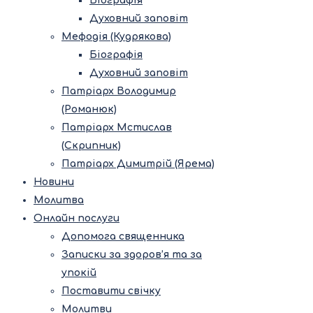
Біографія
Духовний заповіт
Мефодія (Кудрякова)
Біографія
Духовний заповіт
Патріарх Володимир
(Романюк)
Патріарх Мстислав
(Скрипник)
Патріарх Димитрій (Ярема)
Новини
Молитва
Онлайн послуги
Допомога священника
Записки за здоров’я та за
упокій
Поставити свічку
Молитви