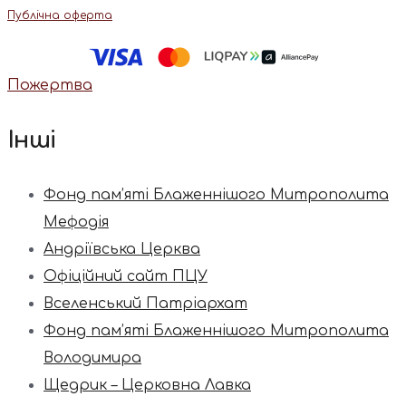
Публічна оферта
Пожертва
Інші
Фонд пам’яті Блаженнішого Митрополита
Мефодія
Андріївська Церква
Офіційний сайт ПЦУ
Вселенський Патріархат
Фонд пам’яті Блаженнішого Митрополита
Володимира
Щедрик – Церковна Лавка