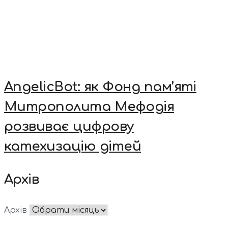
AngelicBot: як Фонд пам’яті
Митрополита Мефодія
розвиває цифрову
катехизацію дітей
Архів
Архів