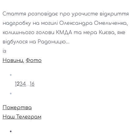
Стаття розповідає про урочисте відкриття
надгробку на могилі Олександра Омельченка,
колишнього голови КМДА та мера Києва, яке
відбулося на Радоницю...
із
Новини
,
Фото
1
2
3
4
…
16
Пожертва
Наш Телеграм