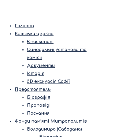
Головна
Київська церква
Єпископат
Синодальні установи та
комісії
Документи
Історія
3D екскурсія Софії
Предстоятель
Біографія
Проповіді
Послання
Фонди пам’яті Митрополитів
Володимира (Сабодана)