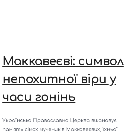
Маккавеєві: символ
непохитної віри у
часи гонінь
Українська Православна Церква вшановує
пам’ять сімох мучеників Маккавеєвих, їхньої