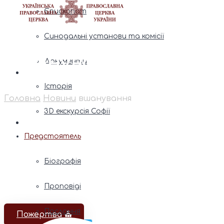
Єпископат
Синодальні установи та комісії
вшанування
Документи
Історія
Головна
Новини
вшанування
3D екскурсія Софії
Предстоятель
Біографія
Проповіді
Послання
Пожертва ⛪️