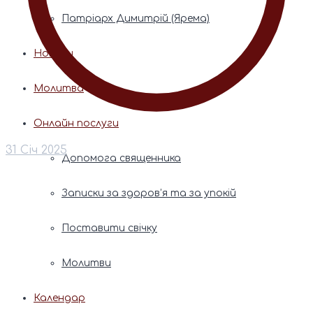
Патріарх Димитрій (Ярема)
Новини
Молитва
Онлайн послуги
31 Січ 2025
Допомога священника
Записки за здоров’я та за упокій
Поставити свічку
Молитви
Календар