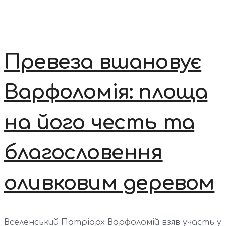
Превеза вшановує
Варфоломія: площа
на його честь та
благословення
оливковим деревом
Вселенський Патріарх Варфоломій взяв участь у