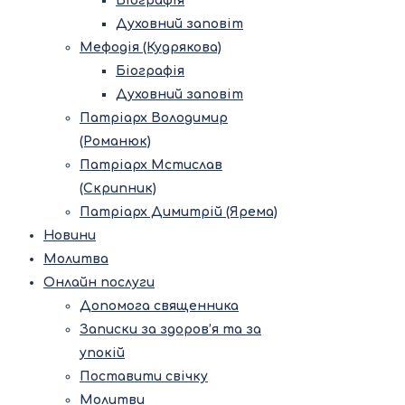
Біографія
Духовний заповіт
Мефодія (Кудрякова)
Біографія
Духовний заповіт
Патріарх Володимир
(Романюк)
Патріарх Мстислав
(Скрипник)
Патріарх Димитрій (Ярема)
Новини
Молитва
Онлайн послуги
Допомога священника
Записки за здоров’я та за
упокій
Поставити свічку
Молитви