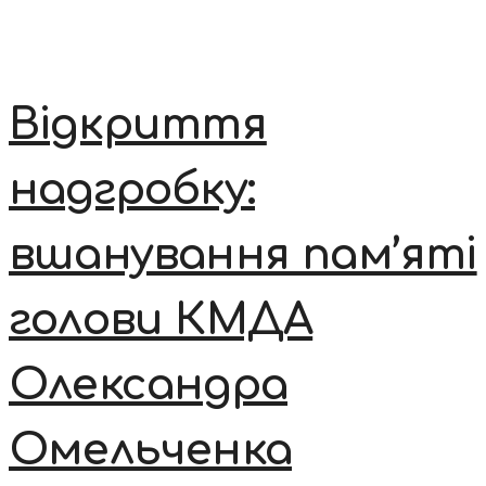
Відкриття
надгробку:
вшанування пам’яті
голови КМДА
Олександра
Омельченка