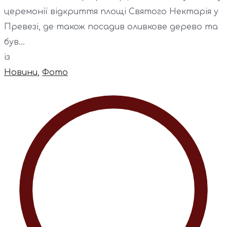
церемонії відкриття площі Святого Нектарія у
Превезі, де також посадив оливкове дерево та
був...
із
Новини
,
Фото