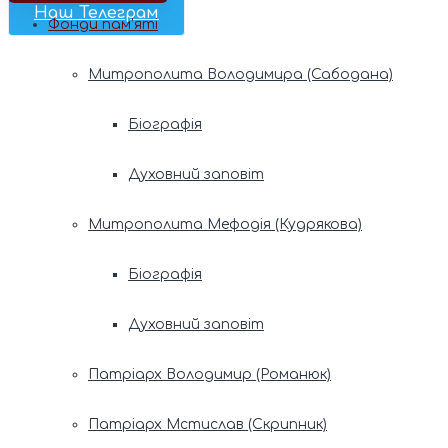
Наш Телеграм
Фонди пам’яті
Митрополита Володимира (Сабодана)
Біографія
Духовний заповіт
Митрополита Мефодія (Кудрякова)
Біографія
Духовний заповіт
Патріарх Володимир (Романюк)
Патріарх Мстислав (Скрипник)