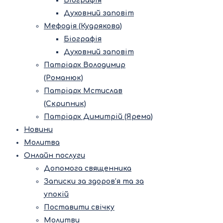
Біографія
Духовний заповіт
Мефодія (Кудрякова)
Біографія
Духовний заповіт
Патріарх Володимир
(Романюк)
Патріарх Мстислав
(Скрипник)
Патріарх Димитрій (Ярема)
Новини
Молитва
Онлайн послуги
Допомога священника
Записки за здоров’я та за
упокій
Поставити свічку
Молитви