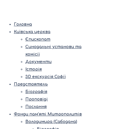
Головна
Київська церква
Єпископат
Синодальні установи та
комісії
Документи
Історія
3D екскурсія Софії
Предстоятель
Біографія
Проповіді
Послання
Фонди пам’яті Митрополитів
Володимира (Сабодана)