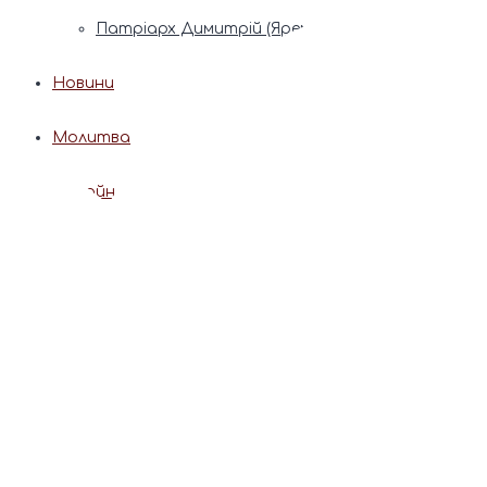
Патріарх Димитрій (Ярема)
Новини
Молитва
Онлайн послуги
Допомога священника
Записки за здоров’я та за упокій
Поставити свічку
Молитви
Календар