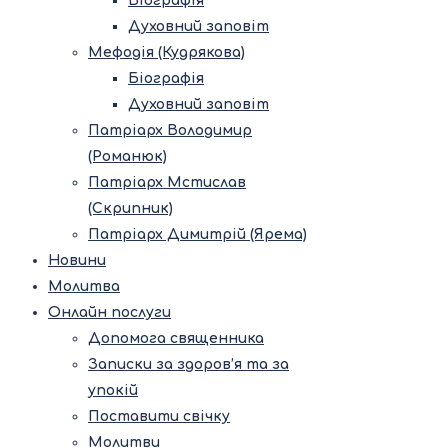
Біографія
Духовний заповіт
Мефодія (Кудрякова)
Біографія
Духовний заповіт
Патріарх Володимир
(Романюк)
Патріарх Мстислав
(Скрипник)
Патріарх Димитрій (Ярема)
Новини
Молитва
Онлайн послуги
Допомога священника
Записки за здоров’я та за
упокій
Поставити свічку
Молитви