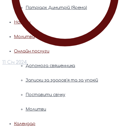
Патріарх Димитрій (Ярема)
Новини
Молитва
Онлайн послуги
11 Січ 2024
Допомога священника
Записки за здоров’я та за упокій
Поставити свічку
Молитви
Календар