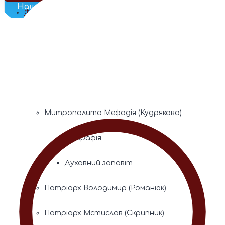
Наш Телеграм
Фонди пам’яті
Митрополита Володимира (Сабодана)
Біографія
Духовний заповіт
Митрополита Мефодія (Кудрякова)
Біографія
Духовний заповіт
Патріарх Володимир (Романюк)
Патріарх Мстислав (Скрипник)