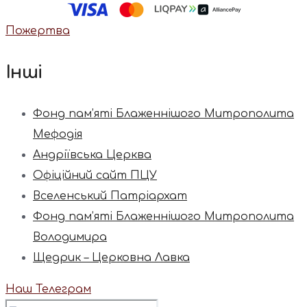
Пожертва
Інші
Фонд пам’яті Блаженнішого Митрополита
Мефодія
Андріївська Церква
Офіційний сайт ПЦУ
Вселенський Патріархат
Фонд пам’яті Блаженнішого Митрополита
Володимира
Щедрик – Церковна Лавка
Наш Телеграм