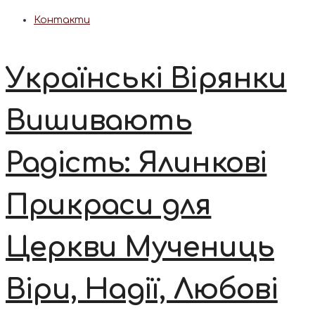
Контакти
Українські Вірянки
Вишивають
Радість: Ялинкові
Прикраси для
Церкви Мучениць
Віри, Надії, Любові