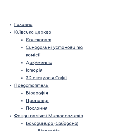
Головна
Київська церква
Єпископат
Синодальні установи та
комісії
Документи
Історія
3D екскурсія Софії
Предстоятель
Біографія
Проповіді
Послання
Фонди пам’яті Митрополитів
Володимира (Сабодана)