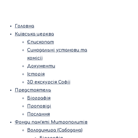
Головна
Київська церква
Єпископат
Синодальні установи та
комісії
Документи
Історія
3D екскурсія Софії
Предстоятель
Біографія
Проповіді
Послання
Фонди пам’яті Митрополитів
Володимира (Сабодана)