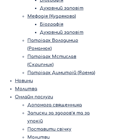
Біографія
Духовний заповіт
Мефодія (Кудрякова)
Біографія
Духовний заповіт
Патріарх Володимир
(Романюк)
Патріарх Мстислав
(Скрипник)
Патріарх Димитрій (Ярема)
Новини
Молитва
Онлайн послуги
Допомога священника
Записки за здоров’я та за
упокій
Поставити свічку
Молитви