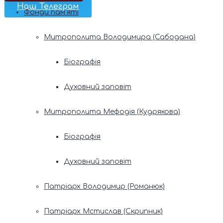
Наш Телеграм
Фонди пам’яті
Митрополита Володимира (Сабодана)
Біографія
Духовний заповіт
Митрополита Мефодія (Кудрякова)
Біографія
Духовний заповіт
Патріарх Володимир (Романюк)
Патріарх Мстислав (Скрипник)