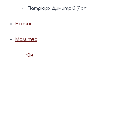
Патріарх Димитрій (Ярема)
Новини
Молитва
Онлайн послуги
Допомога священника
Записки за здоров’я та за упокій
Поставити свічку
Молитви
Календар