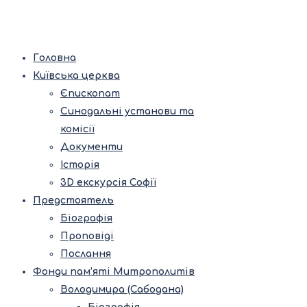
Головна
Київська церква
Єпископат
Синодальні установи та
комісії
Документи
Історія
3D екскурсія Софії
Предстоятель
Біографія
Проповіді
Послання
Фонди пам’яті Митрополитів
Володимира (Сабодана)