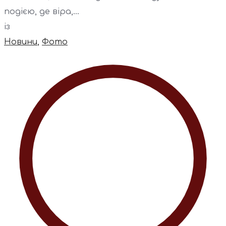
подією, де віра,...
із
Новини
,
Фото