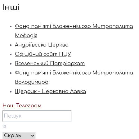
Інші
Фонд пам’яті Блаженнішого Митрополита
Мефодія
Андріївська Церква
Офіційний сайт ПЦУ
Вселенський Патріархат
Фонд пам’яті Блаженнішого Митрополита
Володимира
Щедрик – Церковна Лавка
Наш Телеграм
із