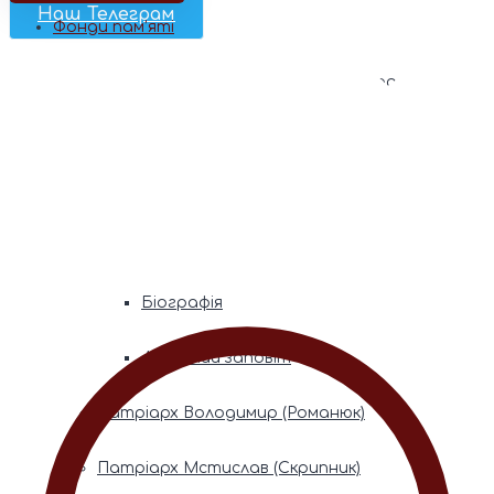
Наш Телеграм
Фонди пам’яті
Митрополита Володимира (Сабодана)
Біографія
Духовний заповіт
Митрополита Мефодія (Кудрякова)
Біографія
Духовний заповіт
Патріарх Володимир (Романюк)
Патріарх Мстислав (Скрипник)