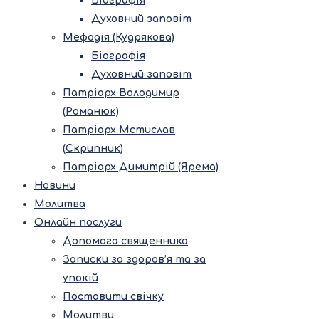
Біографія
Духовний заповіт
Мефодія (Кудрякова)
Біографія
Духовний заповіт
Патріарх Володимир
(Романюк)
Патріарх Мстислав
(Скрипник)
Патріарх Димитрій (Ярема)
Новини
Молитва
Онлайн послуги
Допомога священника
Записки за здоров’я та за
упокій
Поставити свічку
Молитви