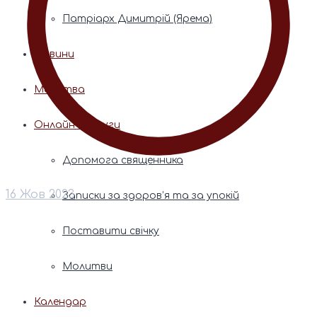
Патріарх Димитрій (Ярема)
Новини
Молитва
Онлайн послуги
Допомога священника
16 Жов 2023
Записки за здоров’я та за упокій
Поставити свічку
Молитви
Календар