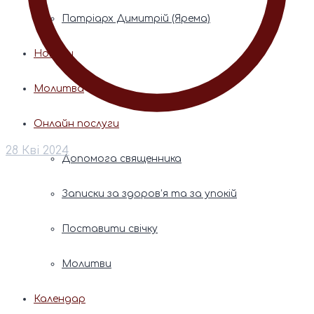
Патріарх Димитрій (Ярема)
Новини
Молитва
Онлайн послуги
28 Кві 2024
Допомога священника
Записки за здоров’я та за упокій
Поставити свічку
Молитви
Календар