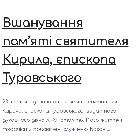
Вшанування
пам’яті святителя
Кирила, єпископа
Туровського
28 квітня відзначають пам’ять святителя
Кирила, єпископа Туровського, видатного
духовного діяча XI-XII століть. Його життя і
творчість присвячені служінню Богові...