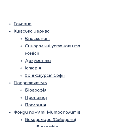
Головна
Київська церква
Єпископат
Синодальні установи та
комісії
Документи
Історія
3D екскурсія Софії
Предстоятель
Біографія
Проповіді
Послання
Фонди пам’яті Митрополитів
Володимира (Сабодана)