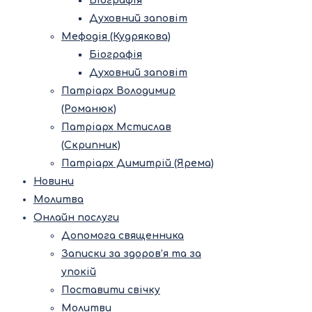
Біографія
Духовний заповіт
Мефодія (Кудрякова)
Біографія
Духовний заповіт
Патріарх Володимир
(Романюк)
Патріарх Мстислав
(Скрипник)
Патріарх Димитрій (Ярема)
Новини
Молитва
Онлайн послуги
Допомога священника
Записки за здоров’я та за
упокій
Поставити свічку
Молитви