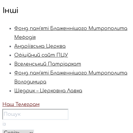
Інші
Фонд пам’яті Блаженнішого Митрополита
Мефодія
Андріївська Церква
Офіційний сайт ПЦУ
Вселенський Патріархат
Фонд пам’яті Блаженнішого Митрополита
Володимира
Щедрик – Церковна Лавка
Наш Телеграм
із