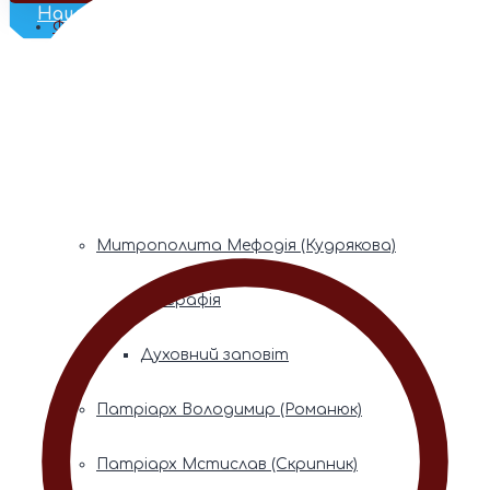
Наш Телеграм
Фонди пам’яті
Митрополита Володимира (Сабодана)
Біографія
Духовний заповіт
Митрополита Мефодія (Кудрякова)
Біографія
Духовний заповіт
Патріарх Володимир (Романюк)
Патріарх Мстислав (Скрипник)