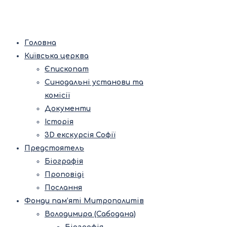
Головна
Київська церква
Єпископат
Синодальні установи та
комісії
Документи
Історія
3D екскурсія Софії
Предстоятель
Біографія
Проповіді
Послання
Фонди пам’яті Митрополитів
Володимира (Сабодана)