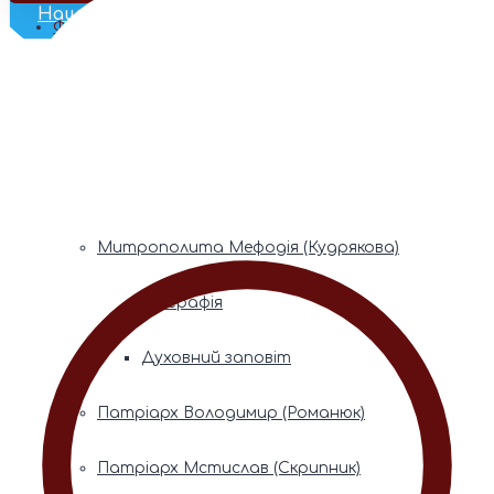
Наш Телеграм
Фонди пам’яті
Митрополита Володимира (Сабодана)
Біографія
Духовний заповіт
Митрополита Мефодія (Кудрякова)
Біографія
Духовний заповіт
Патріарх Володимир (Романюк)
Патріарх Мстислав (Скрипник)