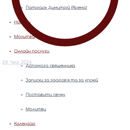
Патріарх Димитрій (Ярема)
Новини
Молитва
Онлайн послуги
24 Чер 2024
Допомога священника
Записки за здоров’я та за упокій
Поставити свічку
Молитви
Календар