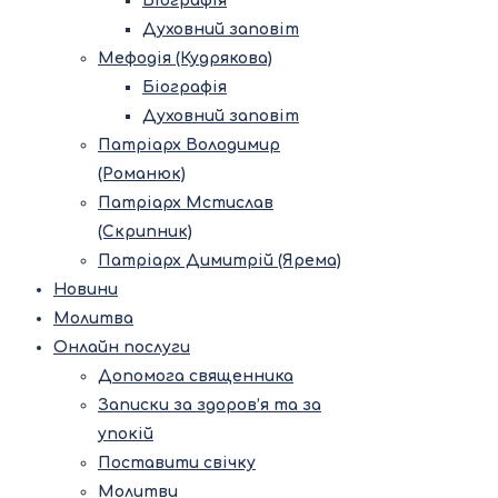
Біографія
Духовний заповіт
Мефодія (Кудрякова)
Біографія
Духовний заповіт
Патріарх Володимир
(Романюк)
Патріарх Мстислав
(Скрипник)
Патріарх Димитрій (Ярема)
Новини
Молитва
Онлайн послуги
Допомога священника
Записки за здоров’я та за
упокій
Поставити свічку
Молитви