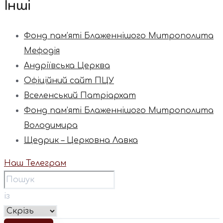
Інші
Фонд пам’яті Блаженнішого Митрополита
Мефодія
Андріївська Церква
Офіційний сайт ПЦУ
Вселенський Патріархат
Фонд пам’яті Блаженнішого Митрополита
Володимира
Щедрик – Церковна Лавка
Наш Телеграм
із