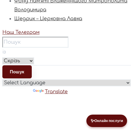
Фонд пам’яті Блаженнішого Митрополита
Володимира
Щедрик – Церковна Лавка
Наш Телеграм
із
Powered by
Translate
✨
Онлайн послуги