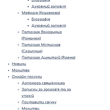
Біографія
Духовний заповіт
Мефодія (Кудрякова)
Біографія
Духовний заповіт
Патріарх Володимир
(Романюк)
Патріарх Мстислав
(Скрипник)
Патріарх Димитрій (Ярема)
Новини
Молитва
Онлайн послуги
Допомога священника
Записки за здоров’я та за
упокій
Поставити свічку
Молитви