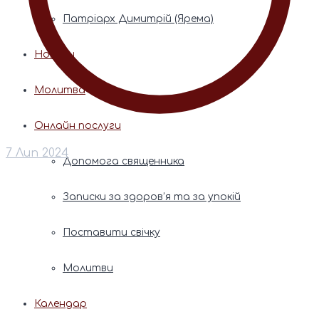
Патріарх Димитрій (Ярема)
Новини
Молитва
Онлайн послуги
7 Лип 2024
Допомога священника
Записки за здоров’я та за упокій
Поставити свічку
Молитви
Календар