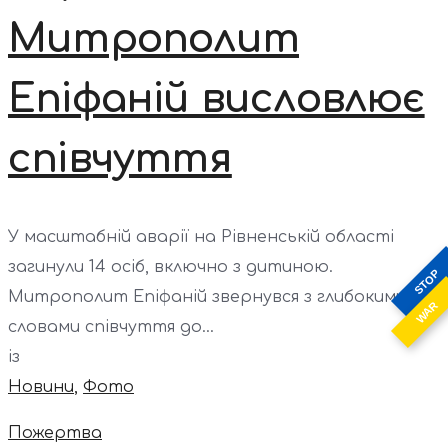
Митрополит
Епіфаній висловлює
співчуття
У масштабній аварії на Рівненській області
загинули 14 осіб, включно з дитиною.
STOP
Митрополит Епіфаній звернувся з глибокими
WAR
словами співчуття до...
із
Новини
,
Фото
Пожертва