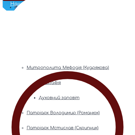
Наш Телеграм
Фонди пам’яті
Митрополита Володимира (Сабодана)
Біографія
Духовний заповіт
Митрополита Мефодія (Кудрякова)
Біографія
Духовний заповіт
Патріарх Володимир (Романюк)
Патріарх Мстислав (Скрипник)