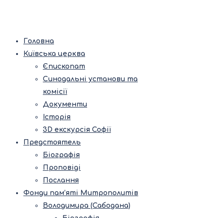
Головна
Київська церква
Єпископат
Синодальні установи та
комісії
Документи
Історія
3D екскурсія Софії
Предстоятель
Біографія
Проповіді
Послання
Фонди пам’яті Митрополитів
Володимира (Сабодана)