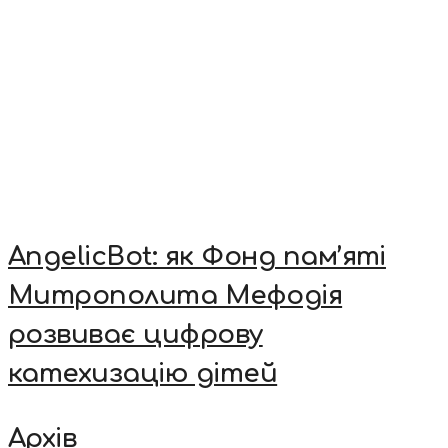
AngelicBot: як Фонд пам’яті
Митрополита Мефодія
розвиває цифрову
катехизацію дітей
Архів