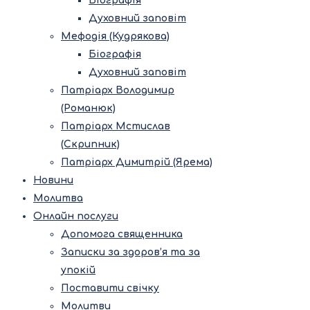
Біографія
Духовний заповіт
Мефодія (Кудрякова)
Біографія
Духовний заповіт
Патріарх Володимир
(Романюк)
Патріарх Мстислав
(Скрипник)
Патріарх Димитрій (Ярема)
Новини
Молитва
Онлайн послуги
Допомога священника
Записки за здоров’я та за
упокій
Поставити свічку
Молитви