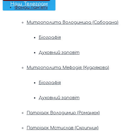
Наш Телеграм
Фонди пам’яті
Митрополита Володимира (Сабодана)
Біографія
Духовний заповіт
Митрополита Мефодія (Кудрякова)
Біографія
Духовний заповіт
Патріарх Володимир (Романюк)
Патріарх Мстислав (Скрипник)