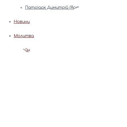
Патріарх Димитрій (Ярема)
Новини
Молитва
Онлайн послуги
Допомога священника
Записки за здоров’я та за упокій
Поставити свічку
Молитви
Календар