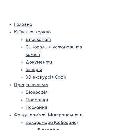
Головна
Київська церква
Єпископат
Синодальні установи та
комісії
Документи
Історія
3D екскурсія Софії
Предстоятель
Біографія
Проповіді
Послання
Фонди пам’яті Митрополитів
Володимира (Сабодана)