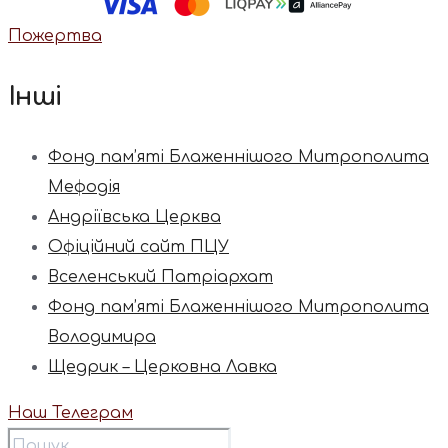
Пожертва
Інші
Фонд пам’яті Блаженнішого Митрополита
Мефодія
Андріївська Церква
Офіційний сайт ПЦУ
Вселенський Патріархат
Фонд пам’яті Блаженнішого Митрополита
Володимира
Щедрик – Церковна Лавка
Наш Телеграм