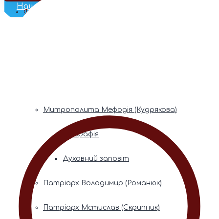
Наш Телеграм
Фонди пам’яті
Митрополита Володимира (Сабодана)
Біографія
Духовний заповіт
Митрополита Мефодія (Кудрякова)
Біографія
Духовний заповіт
Патріарх Володимир (Романюк)
Патріарх Мстислав (Скрипник)