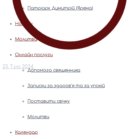
Патріарх Димитрій (Ярема)
Новини
Молитва
Онлайн послуги
25 Тра 2024
Допомога священника
Записки за здоров’я та за упокій
Поставити свічку
Молитви
Календар