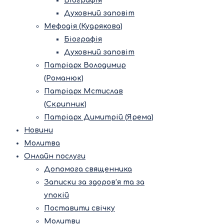
Біографія
Духовний заповіт
Мефодія (Кудрякова)
Біографія
Духовний заповіт
Патріарх Володимир
(Романюк)
Патріарх Мстислав
(Скрипник)
Патріарх Димитрій (Ярема)
Новини
Молитва
Онлайн послуги
Допомога священника
Записки за здоров’я та за
упокій
Поставити свічку
Молитви