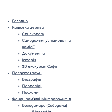
Головна
Київська церква
Єпископат
Синодальні установи та
комісії
Документи
Історія
3D екскурсія Софії
Предстоятель
Біографія
Проповіді
Послання
Фонди пам’яті Митрополитів
Володимира (Сабодана)