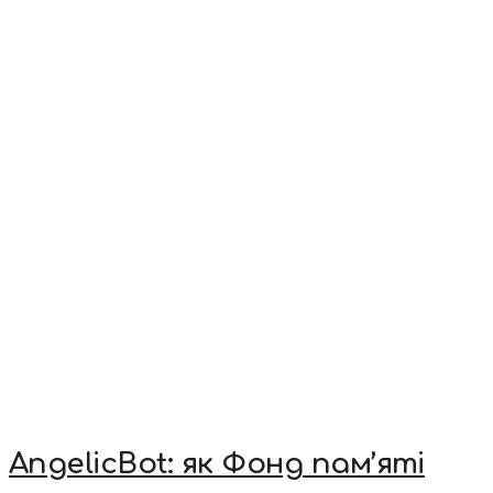
AngelicBot: як Фонд пам’яті