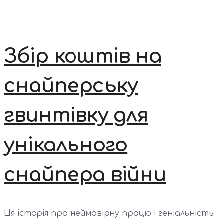
Збір коштів на
снайперську
гвинтівку для
унікального
снайпера війни
Ця історія про неймовірну працю і геніальність