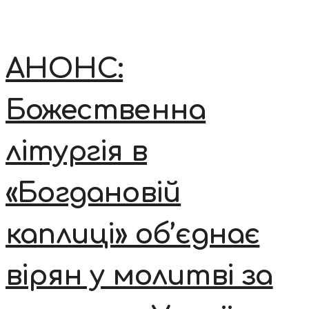
АНОНС:
Божественна
літургія в
«Богдановій
каплиці» об’єднає
вірян у молитві за