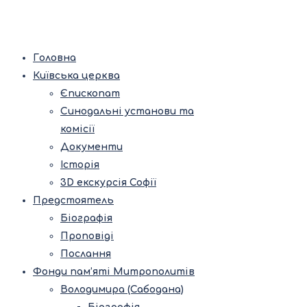
Головна
Київська церква
Єпископат
Синодальні установи та
комісії
Документи
Історія
3D екскурсія Софії
Предстоятель
Біографія
Проповіді
Послання
Фонди пам’яті Митрополитів
Володимира (Сабодана)