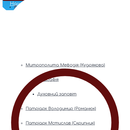
Наш Телеграм
Фонди пам’яті
Митрополита Володимира (Сабодана)
Біографія
Духовний заповіт
Митрополита Мефодія (Кудрякова)
Біографія
Духовний заповіт
Патріарх Володимир (Романюк)
Патріарх Мстислав (Скрипник)