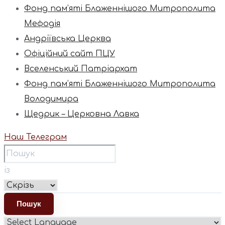
Фонд пам’яті Блаженнішого Митрополита
Мефодія
Андріївська Церква
Офіційний сайт ПЦУ
Вселенський Патріархат
Фонд пам’яті Блаженнішого Митрополита
Володимира
Щедрик – Церковна Лавка
Наш Телеграм
із