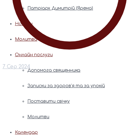
Патріарх Димитрій (Ярема)
Новини
Молитва
Онлайн послуги
7 Сер 2024
Допомога священника
Записки за здоров’я та за упокій
Поставити свічку
Молитви
Календар