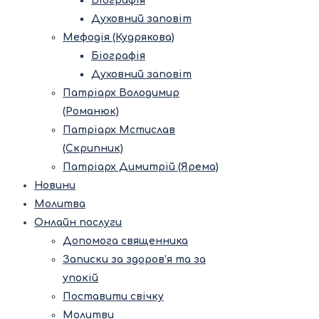
Біографія
Духовний заповіт
Мефодія (Кудрякова)
Біографія
Духовний заповіт
Патріарх Володимир
(Романюк)
Патріарх Мстислав
(Скрипник)
Патріарх Димитрій (Ярема)
Новини
Молитва
Онлайн послуги
Допомога священника
Записки за здоров’я та за
упокій
Поставити свічку
Молитви