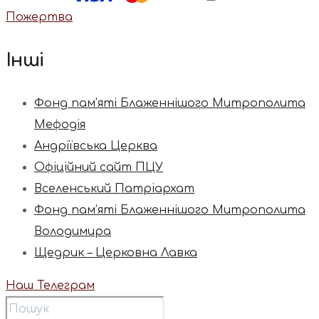
Пожертва
Інші
Фонд пам’яті Блаженнішого Митрополита
Мефодія
Андріївська Церква
Офіційний сайт ПЦУ
Вселенський Патріархат
Фонд пам’яті Блаженнішого Митрополита
Володимира
Щедрик – Церковна Лавка
Наш Телеграм