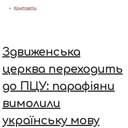
Контакти
Здвиженська
церква переходить
до ПЦУ: парафіяни
вимолили
українську мову