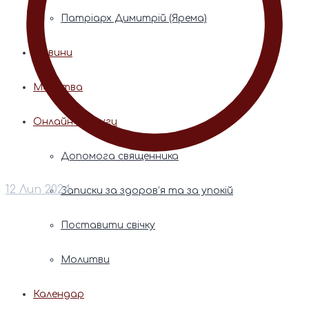
Патріарх Димитрій (Ярема)
Новини
Молитва
Онлайн послуги
Допомога священника
12 Лип 2024
Записки за здоров’я та за упокій
Поставити свічку
Молитви
Календар