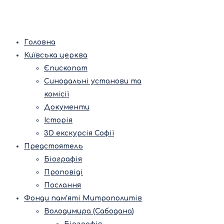
Головна
Київська церква
Єпископат
Синодальні установи та
комісії
Документи
Історія
3D екскурсія Софії
Предстоятель
Біографія
Проповіді
Послання
Фонди пам’яті Митрополитів
Володимира (Сабодана)