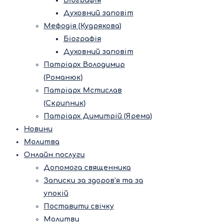
Біографія
Духовний заповіт
Мефодія (Кудрякова)
Біографія
Духовний заповіт
Патріарх Володимир
(Романюк)
Патріарх Мстислав
(Скрипник)
Патріарх Димитрій (Ярема)
Новини
Молитва
Онлайн послуги
Допомога священника
Записки за здоров’я та за
упокій
Поставити свічку
Молитви