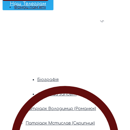
Наш Телеграм
Фонди пам’яті
Митрополита Володимира (Сабодана)
Біографія
Духовний заповіт
Митрополита Мефодія (Кудрякова)
Біографія
Духовний заповіт
Патріарх Володимир (Романюк)
Патріарх Мстислав (Скрипник)