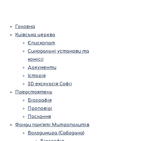
Головна
Київська церква
Єпископат
Синодальні установи та
комісії
Документи
Історія
3D екскурсія Софії
Предстоятель
Біографія
Проповіді
Послання
Фонди пам’яті Митрополитів
Володимира (Сабодана)