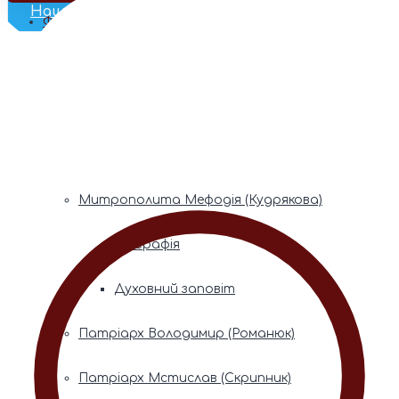
Наш Телеграм
Фонди пам’яті
Митрополита Володимира (Сабодана)
Біографія
Духовний заповіт
Митрополита Мефодія (Кудрякова)
Біографія
Духовний заповіт
Патріарх Володимир (Романюк)
Патріарх Мстислав (Скрипник)