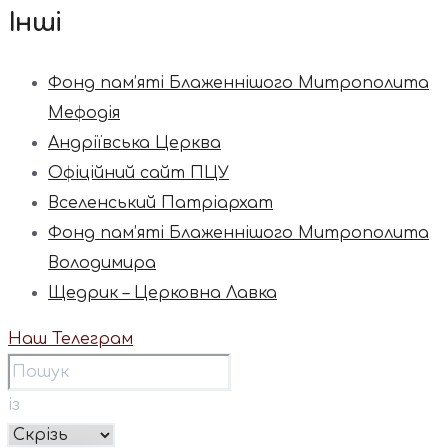
Інші
Фонд пам’яті Блаженнішого Митрополита
Мефодія
Андріївська Церква
Офіційний сайт ПЦУ
Вселенський Патріархат
Фонд пам’яті Блаженнішого Митрополита
Володимира
Щедрик – Церковна Лавка
Наш Телеграм
із