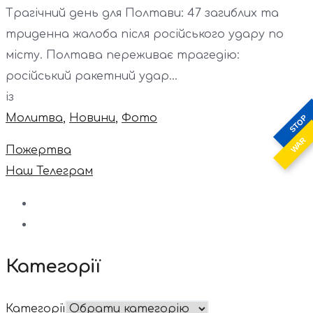
Трагічний день для Полтави: 47 загиблих та
триденна жалоба після російського удару по
місту. Полтава переживає трагедію:
російський ракетний удар...
із
Молитва
,
Новини
,
Фото
STOP
WAR
Пожертва
Наш Телеграм
Категорії
Категорії