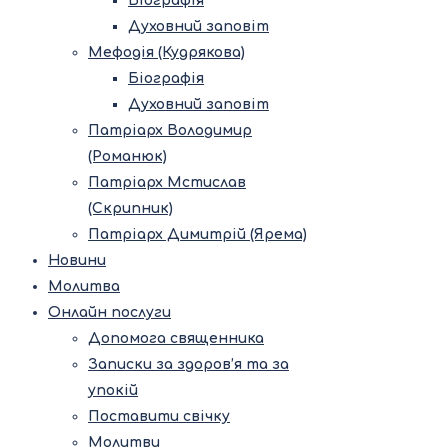
Біографія
Духовний заповіт
Мефодія (Кудрякова)
Біографія
Духовний заповіт
Патріарх Володимир
(Романюк)
Патріарх Мстислав
(Скрипник)
Патріарх Димитрій (Ярема)
Новини
Молитва
Онлайн послуги
Допомога священника
Записки за здоров’я та за
упокій
Поставити свічку
Молитви