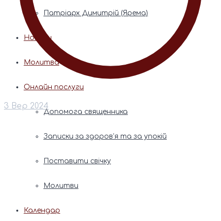
Патріарх Димитрій (Ярема)
Новини
Молитва
Онлайн послуги
3 Вер 2024
Допомога священника
Записки за здоров’я та за упокій
Поставити свічку
Молитви
Календар