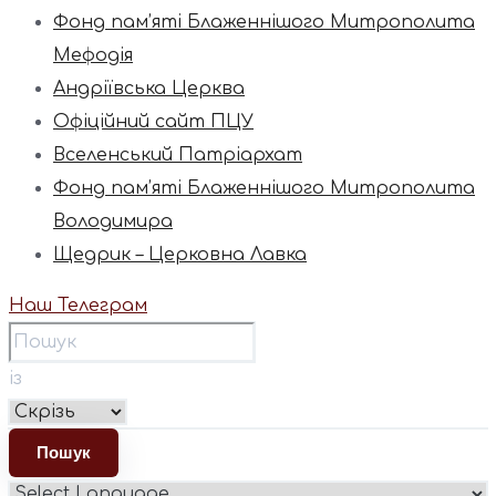
Фонд пам’яті Блаженнішого Митрополита
Мефодія
Андріївська Церква
Офіційний сайт ПЦУ
Вселенський Патріархат
Фонд пам’яті Блаженнішого Митрополита
Володимира
Щедрик – Церковна Лавка
Наш Телеграм
із