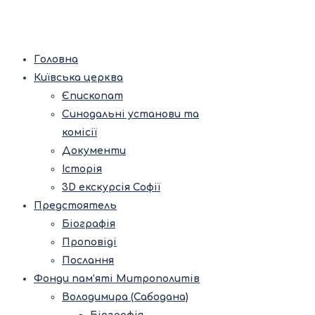
Головна
Київська церква
Єпископат
Синодальні установи та
комісії
Документи
Історія
3D екскурсія Софії
Предстоятель
Біографія
Проповіді
Послання
Фонди пам’яті Митрополитів
Володимира (Сабодана)