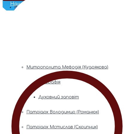
Наш Телеграм
Фонди пам’яті
Митрополита Володимира (Сабодана)
Біографія
Духовний заповіт
Митрополита Мефодія (Кудрякова)
Біографія
Духовний заповіт
Патріарх Володимир (Романюк)
Патріарх Мстислав (Скрипник)