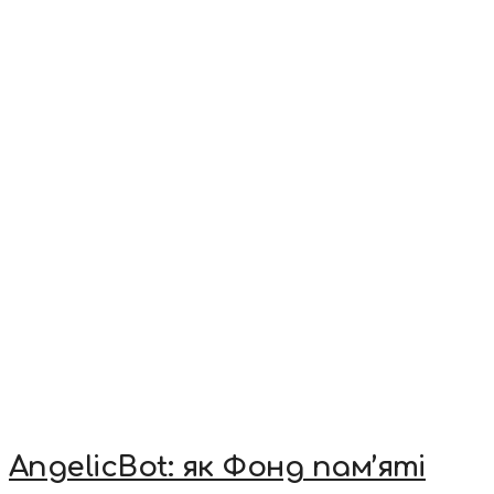
AngelicBot: як Фонд пам’яті