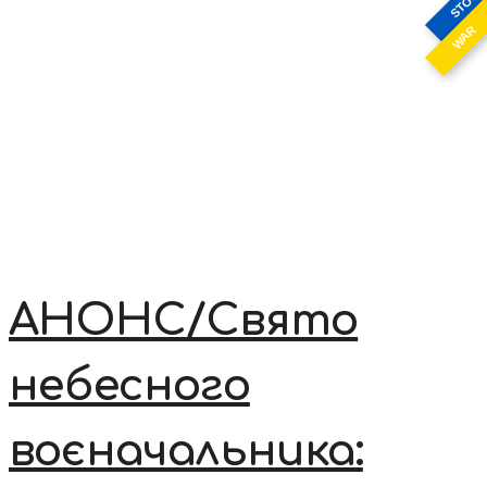
STOP
WAR
АНОНС/Свято
небесного
воєначальника: