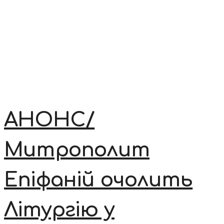
АНОНС/
Митрополит
Епіфаній очолить
Літургію у