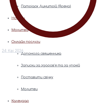
Патріарх Димитрій (Ярема)
Новини
Молитва
Онлайн послуги
24 Кві 2026
Допомога священника
Записки за здоров’я та за упокій
Поставити свічку
Молитви
Календар