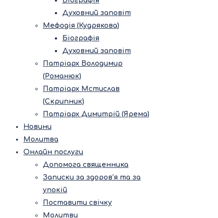
Біографія
Духовний заповіт
Мефодія (Кудрякова)
Біографія
Духовний заповіт
Патріарх Володимир
(Романюк)
Патріарх Мстислав
(Скрипник)
Патріарх Димитрій (Ярема)
Новини
Молитва
Онлайн послуги
Допомога священника
Записки за здоров’я та за
упокій
Поставити свічку
Молитви