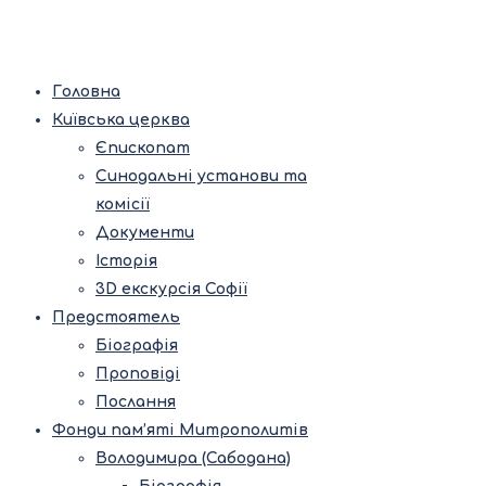
Головна
Київська церква
Єпископат
Синодальні установи та
комісії
Документи
Історія
3D екскурсія Софії
Предстоятель
Біографія
Проповіді
Послання
Фонди пам’яті Митрополитів
Володимира (Сабодана)