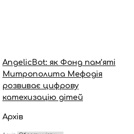
AngelicBot: як Фонд пам’яті
Митрополита Мефодія
розвиває цифрову
катехизацію дітей
Архів