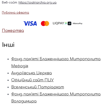
Веб-сайт:
https://patriarchia.org.ua
Публічна оферта
Пожертва
Інші
Фонд пам’яті Блаженнішого Митрополита
Мефодія
Андріївська Церква
Офіційний сайт ПЦУ
Вселенський Патріархат
Фонд пам’яті Блаженнішого Митрополита
Володимира