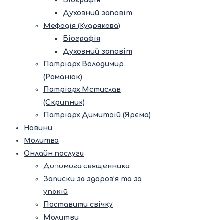
Біографія
Духовний заповіт
Мефодія (Кудрякова)
Біографія
Духовний заповіт
Патріарх Володимир
(Романюк)
Патріарх Мстислав
(Скрипник)
Патріарх Димитрій (Ярема)
Новини
Молитва
Онлайн послуги
Допомога священника
Записки за здоров’я та за
упокій
Поставити свічку
Молитви