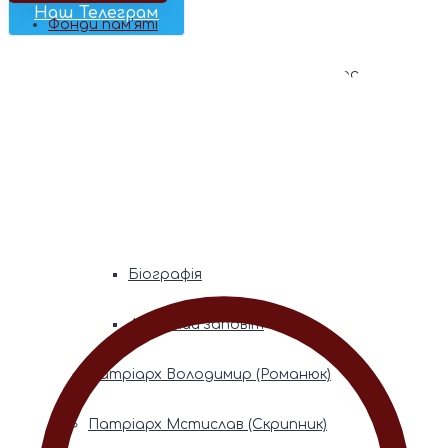
Наш Телеграм
Фонди пам’яті
Митрополита Володимира (Сабодана)
Біографія
Духовний заповіт
Митрополита Мефодія (Кудрякова)
Біографія
Духовний заповіт
Патріарх Володимир (Романюк)
Патріарх Мстислав (Скрипник)