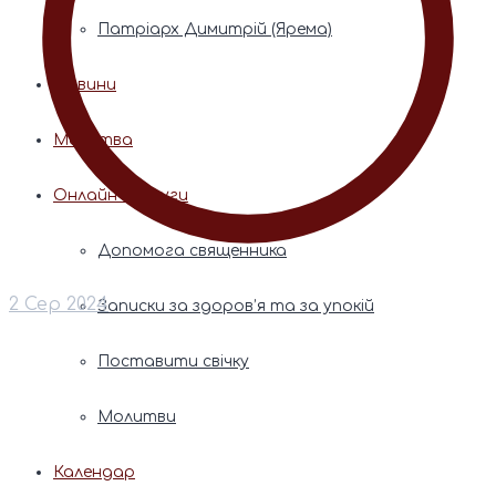
Патріарх Димитрій (Ярема)
Новини
Молитва
Онлайн послуги
Допомога священника
2 Сер 2024
Записки за здоров’я та за упокій
Поставити свічку
Молитви
Календар