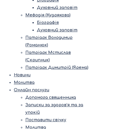
Біографія
Духовний заповіт
Мефодія (Кудрякова)
Біографія
Духовний заповіт
Патріарх Володимир
(Романюк)
Патріарх Мстислав
(Скрипник)
Патріарх Димитрій (Ярема)
Новини
Молитва
Онлайн послуги
Допомога священника
Записки за здоров’я та за
упокій
Поставити свічку
Молитва