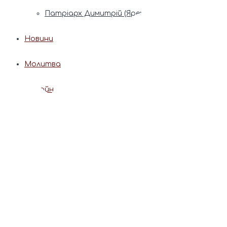
Патріарх Димитрій (Ярема)
Новини
Молитва
Онлайн послуги
Допомога священника
Записки за здоров’я та за упокій
Поставити свічку
Молитва
Календар