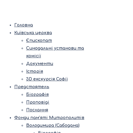
Головна
Київська церква
Єпископат
Синодальні установи та
комісії
Документи
Історія
3D екскурсія Софії
Предстоятель
Біографія
Проповіді
Послання
Фонди пам’яті Митрополитів
Володимира (Сабодана)