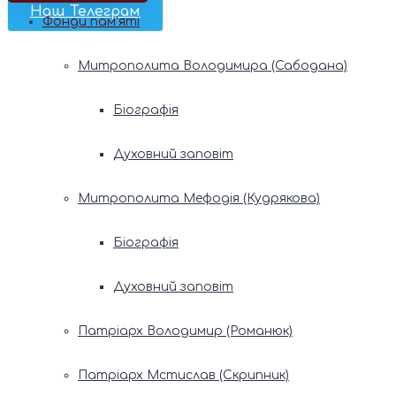
Наш Телеграм
Фонди пам’яті
Митрополита Володимира (Сабодана)
Біографія
Духовний заповіт
Митрополита Мефодія (Кудрякова)
Біографія
Духовний заповіт
Патріарх Володимир (Романюк)
Патріарх Мстислав (Скрипник)