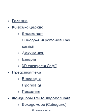
Головна
Київська церква
Єпископат
Синодальні установи та
комісії
Документи
Історія
3D екскурсія Софії
Предстоятель
Біографія
Проповіді
Послання
Фонди пам’яті Митрополитів
Володимира (Сабодана)