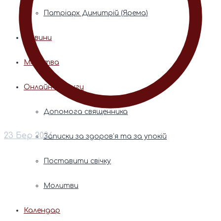
Патріарх Димитрій (Ярема)
Новини
Молитва
Онлайн послуги
Допомога священника
23 Бер 2026
Записки за здоров’я та за упокій
Поставити свічку
Молитви
Календар