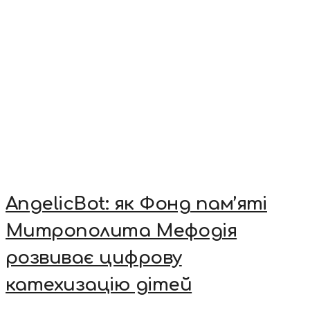
AngelicBot: як Фонд пам’яті
Митрополита Мефодія
розвиває цифрову
катехизацію дітей