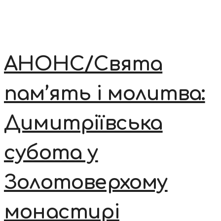
АНОНС/Свята
пам’ять і молитва:
Димитріївська
субота у
Золотоверхому
монастирі