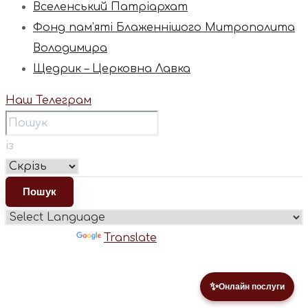
Вселенський Патріархат
Фонд пам’яті Блаженнішого Митрополита
Володимира
Щедрик – Церковна Лавка
Наш Телеграм
із
Powered by
Translate
✨
Онлайн послуги