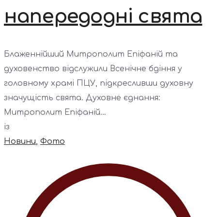
напередодні свята
Блаженнійший Митрополит Епіфаній та
духовенство відслужили Всенічне бдіння у
головному храмі ПЦУ, підкресливши духовну
значущість свята. Духовне єднання:
Митрополит Епіфаній...
із
Новини
,
Фото