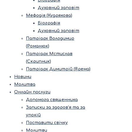
Біографія
Духовний заповіт
Мефодія (Кудрякова)
Біографія
Духовний заповіт
Патріарх Володимир
(Романюк)
Патріарх Мстислав
(Скрипник)
Патріарх Димитрій (Ярема)
Новини
Молитва
Онлайн послуги
Допомога священника
Записки за здоров’я та за
упокій
Поставити свічку
Молитви