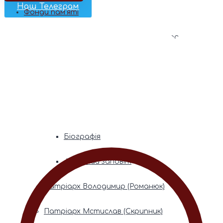
Наш Телеграм
Фонди пам’яті
Митрополита Володимира (Сабодана)
Біографія
Духовний заповіт
Митрополита Мефодія (Кудрякова)
Біографія
Духовний заповіт
Патріарх Володимир (Романюк)
Патріарх Мстислав (Скрипник)