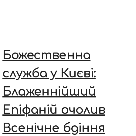
Божественна
служба у Києві:
Блаженнійший
Епіфаній очолив
Всенічне бдіння