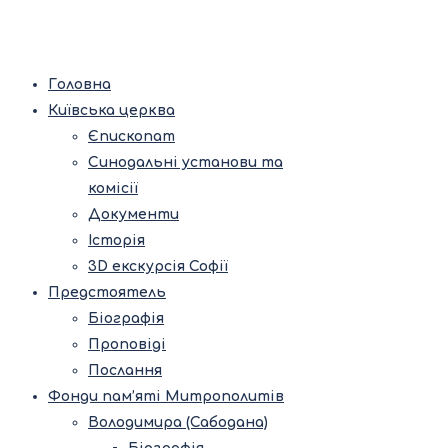
Головна
Київська церква
Єпископат
Синодальні установи та
комісії
Документи
Історія
3D екскурсія Софії
Предстоятель
Біографія
Проповіді
Послання
Фонди пам’яті Митрополитів
Володимира (Сабодана)