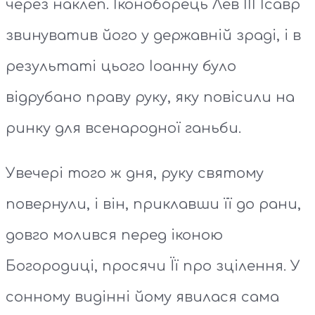
через наклеп. Іконоборець Лев III Ісавр
звинуватив його у державній зраді, і в
результаті цього Іоанну було
відрубано праву руку, яку повісили на
ринку для всенародної ганьби.
Увечері того ж дня, руку святому
повернули, і він, приклавши її до рани,
довго молився перед іконою
Богородиці, просячи Її про зцілення. У
сонному видінні йому явилася сама