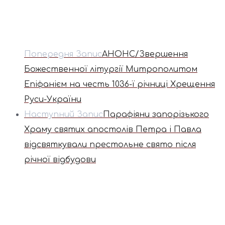
Попередня Запис
АНОНС/Звершення
Божественної літургії Митрополитом
Епіфанієм на честь 1036-ї річниці Хрещення
Руси-України
Наступний Запис
Парафіяни запорізького
Храму святих апостолів Петра і Павла
відсвяткували престольне свято після
річної відбудови