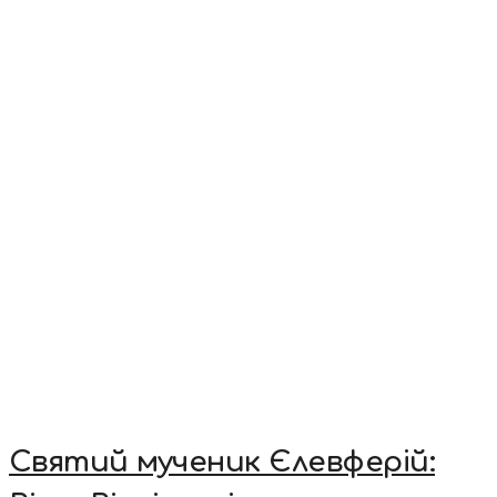
Святий мученик Єлевферій: