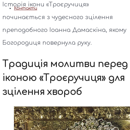
Історія ікони «Троєручиця»
Контакти
починається з чудесного зцілення
преподобного Іоанна Дамаскіна, якому
Богородиця повернула руку.
Традиція молитви перед
іконою «Троєручиця» для
зцілення хвороб