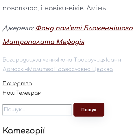
повсякчас, і навіки-віків. Амінь.
Джерело:
Фонд пам’яті Блаженнішого
Митрополита Мефодія
Богородиця
зцілення
Ікона Троєручиця
Іоанн
Дамаскін
Молитва
Православна Церква
Пожертва
Наш Телеграм
Категорії