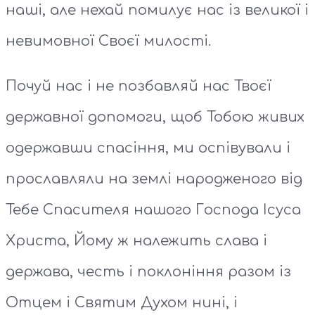
наші, але нехай помилує нас із великої і
невимовної Своєї милості.
Почуй нас і не позбавляй нас Твоєї
державної допомоги, щоб Тобою живих
одержавши спасіння, ми оспівували і
прославляли на землі народженого від
Тебе Спасителя нашого Господа Ісуса
Христа, Йому ж належить слава і
держава, честь і поклоніння разом із
Отцем і Святим Духом нині, і