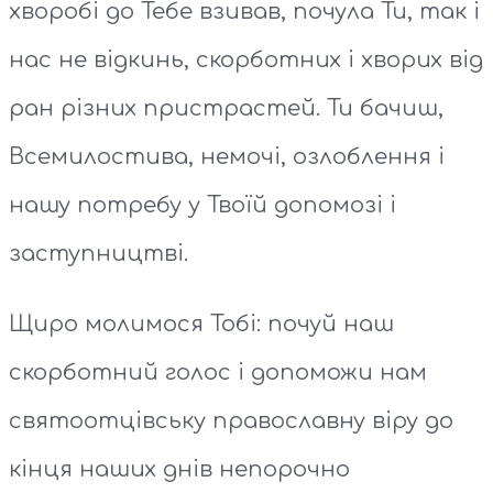
хворобі до Тебе взивав, почула Ти, так і
нас не відкинь, скорботних і хворих від
ран різних пристрастей. Ти бачиш,
Всемилостива, немочі, озлоблення і
нашу потребу у Твоїй допомозі і
заступництві.
Щиро молимося Тобі: почуй наш
скорботний голос і допоможи нам
святоотцівську православну віру до
кінця наших днів непорочно