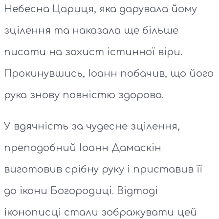
Небесна Цариця, яка дарувала йому
зцілення та наказала ще більше
писати на захист істинної віри.
Прокинувшись, Іоанн побачив, що його
рука знову повністю здорова.
У вдячність за чудесне зцілення,
преподобний Іоанн Дамаскін
виготовив срібну руку і приставив її
до ікони Богородиці. Відтоді
іконописці стали зображувати цей