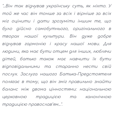
"...Він так відчував українську суть, як ніхто. У
той же час він тонше за всіх і вірніше за всіх
міг оцінити і дати зрозуміти іншим те, що
було дійсно самобутнього, оригінального в
творах нашої культури. Він дуже добре
відчував гармонію і красу нашої мови. Для
людини, яка має бути отцем для інших, люблячи
дітей, батько також має навчити їх бути
відповідальними та старанно нести свій
послух. Заслуга нашого Батька-Предстоятеля
полягає в тому, що він зміг правильно знайти
баланс між двома цінностями: національною
церковною традицією та канонічною
традицією православ’ям...".