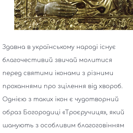
Здавна в українському народі існує
благочестивий звичай молитися
перед святими іконами з різними
проханнями про зцілення від хвороб.
Однією з таких ікон є чудотворний
образ Богородиці «Троєручиця», який
шанують з особливим благоговінням