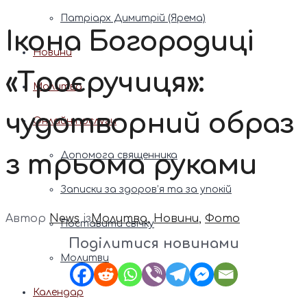
Патріарх Димитрій (Ярема)
Ікона Богородиці
Новини
«Троєручиця»:
Молитва
чудотворний образ
Онлайн послуги
з трьома руками
Допомога священника
Записки за здоров’я та за упокій
Автор
News
із
Молитва
,
Новини
,
Фото
Поставити свічку
Поділитися новинами
Молитви
Календар