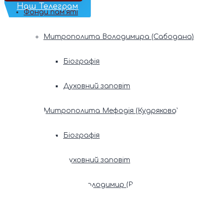
Наш Телеграм
Фонди пам’яті
Митрополита Володимира (Сабодана)
Біографія
Духовний заповіт
Митрополита Мефодія (Кудрякова)
Біографія
Духовний заповіт
Патріарх Володимир (Романюк)
Патріарх Мстислав (Скрипник)