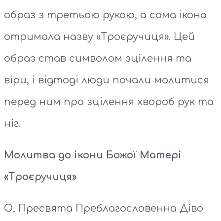
образ з третьою рукою, а сама ікона
отримала назву «Троєручиця». Цей
образ став символом зцілення та
віри, і відтоді люди почали молитися
перед ним про зцілення хвороб рук та
ніг.
Молитва до ікони Божої Матері
«Троєручиця»
О, Пресвята Преблагословенна Діво