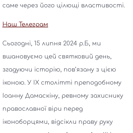
саме через його цілющі властивості.
Наш Телеграм
Сьогодні, 15 липня 2024 р.Б, ми
вшановуємо цей святковий день,
згадуючи історію, пов’язану з цією
іконою. У IX столітті преподобному
Іоанну Дамаскіну, ревному захиснику
православної віри перед
іконоборцями, відсікли праву руку