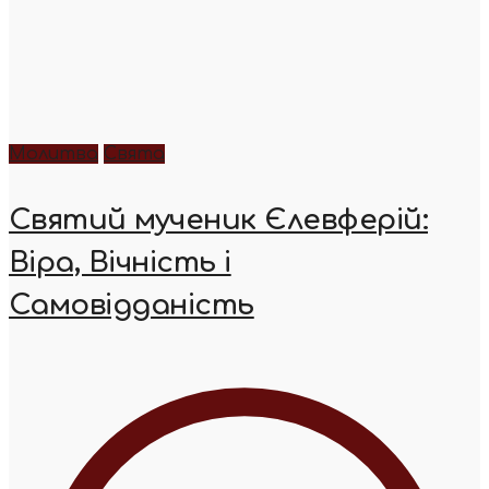
Молитва
Свята
Святий мученик Єлевферій:
Віра, Вічність і
Самовідданість