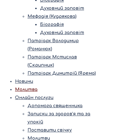
Біографія
Духовний заповіт
Мефодія (Кудрякова)
Біографія
Духовний заповіт
Патріарх Володимир
(Романюк)
Патріарх Мстислав
(Скрипник)
Патріарх Димитрій (Ярема)
Новини
Молитва
Онлайн послуги
Допомога священника
Записки за здоров’я та за
упокій
Поставити свічку
Молитви