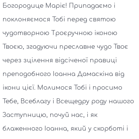
Богородице Маріє! Припадаємо і
поклоняємося Тобі перед святою
чудотворною Троєручною іконою
Твоєю, згадуючи преславне чудо Твоє
через зцілення відсіченої правиці
преподобного Іоанна Дамаскіна від
ікони цієї. Молимося Тобі і просимо
Тебе, Всеблагу і Всещедру роду нашого
Заступницю, почуй нас, і як
блаженного Іоанна, який у скорботі і