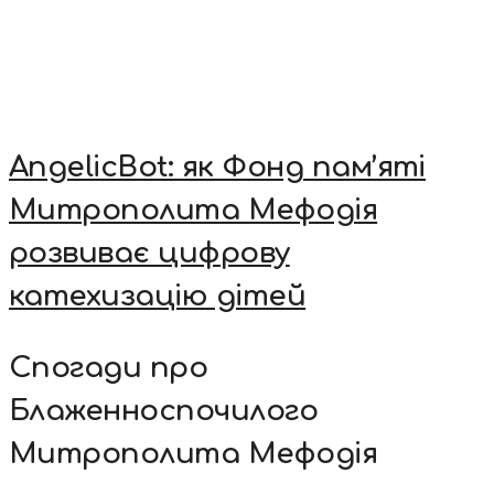
AngelicBot: як Фонд пам’яті
Митрополита Мефодія
розвиває цифрову
катехизацію дітей
Спогади про
Блаженноспочилого
Митрополита Мефодія