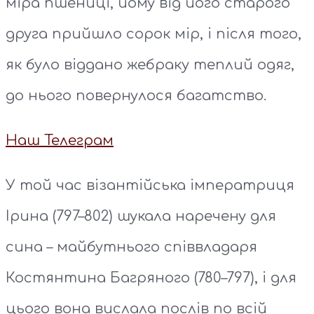
міра пшениці, йому від його старого
друга прийшло сорок мір, і після того,
як було віддано жебраку теплий одяг,
до нього повернулося багатство.
Наш Телеграм
У той час візантійська імператриця
Ірина (797–802) шукала наречену для
сина – майбутнього співвладаря
Костянтина Багряного (780–797), і для
цього вона вислала послів по всій