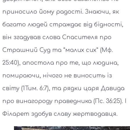
приносило йому радості. Знаючи, як
багато людей страждає від бідності,
він згадував слова Спасителя про
Страшний Суд та “малих сих” (Мф.
25:40), апостола про те, що людина,
помираючи, нічого не виносить із
світу (1Тим. 6:7), та рядки царя Давида
про винагороду праведника (Пс. 36:25). І
Філарет здобув славу жертводавця.