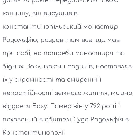
досяг 90 років. Передбачаючи свою
кончину, він вирушив в
константинопільський монастир
Родольфію, роздав там все, що мав
при собі, на потреби монастиря та
бідних. Закликаючи родичів, наставляв
їх у скромності та смиренні і
непостійності земного життя, мирно
віддався Богу. Помер він у 792 році і
похований в обителі Суда Родольфія в
Константинополі.