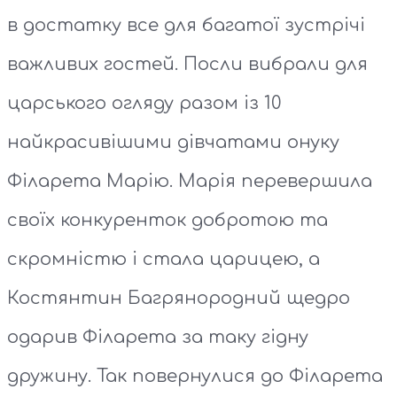
в достатку все для багатої зустрічі
важливих гостей. Посли вибрали для
царського огляду разом із 10
найкрасивішими дівчатами онуку
Філарета Марію. Марія перевершила
своїх конкуренток добротою та
скромністю і стала царицею, а
Костянтин Багрянородний щедро
одарив Філарета за таку гідну
дружину. Так повернулися до Філарета