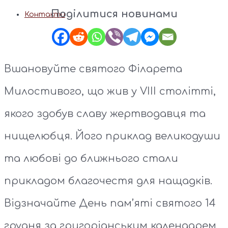
Поділитися новинами
Контакти
Вшановуйте святого Філарета
Милостивого, що жив у VIII столітті,
якого здобув славу жертводавця та
нищелюбця. Його приклад великодуши
та любові до ближнього стали
прикладом благочестя для нащадків.
Відзначайте День пам’яті святого 14
грудня за григоріанським календарем