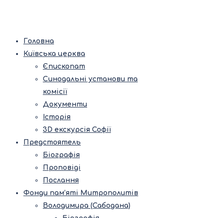
Головна
Київська церква
Єпископат
Синодальні установи та
комісії
Документи
Історія
3D екскурсія Софії
Предстоятель
Біографія
Проповіді
Послання
Фонди пам’яті Митрополитів
Володимира (Сабодана)