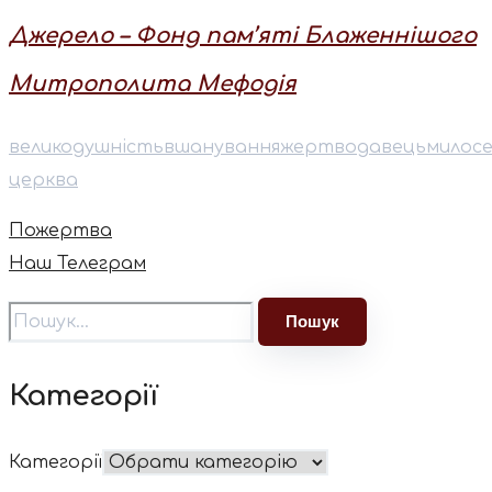
Джерело – Фонд пам’яті Блаженнішого
Митрополита Мефодія
великодушність
вшанування
жертводавець
милос
церква
Пожертва
Наш Телеграм
Категорії
Категорії