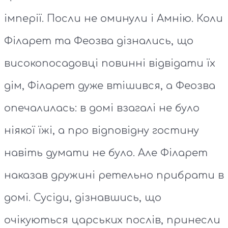
імперії. Посли не оминули і Амнію. Коли
Філарет та Феозва дізнались, що
високопосадовці повинні відвідати їх
дім, Філарет дуже втішився, а Феозва
опечалилась: в домі взагалі не було
ніякої їжі, а про відповідну гостину
навіть думати не було. Але Філарет
наказав дружині ретельно прибрати в
домі. Сусіди, дізнавшись, що
очікуються царських послів, принесли