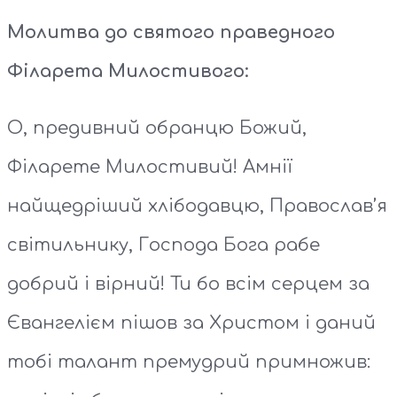
Молитва до святого праведного
Філарета Милостивого:
О, предивний обранцю Божий,
Філарете Милостивий! Амнії
найщедріший хлібодавцю, Православ’я
світильнику, Господа Бога рабе
добрий і вірний! Ти бо всім серцем за
Євангелієм пішов за Христом і даний
тобі талант премудрий примножив: