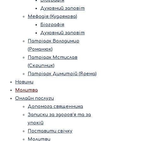
Біографія
Духовний заповіт
Мефодія (Кудрякова)
Біографія
Духовний заповіт
Патріарх Володимир
(Романюк)
Патріарх Мстислав
(Скрипник)
Патріарх Димитрій (Ярема)
Новини
Молитва
Онлайн послуги
Допомога священника
Записки за здоров’я та за
упокій
Поставити свічку
Молитви