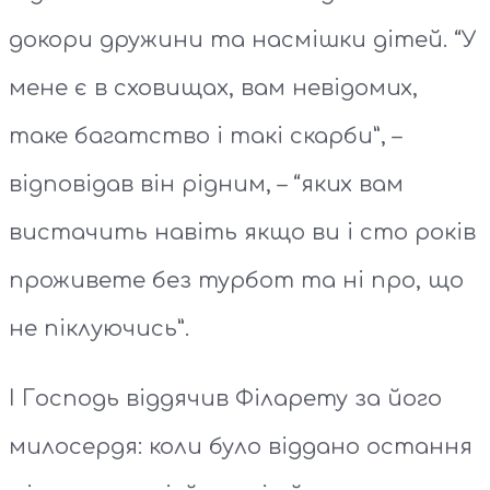
докори дружини та насмішки дітей. “У
мене є в сховищах, вам невідомих,
таке багатство і такі скарби”, –
відповідав він рідним, – “яких вам
вистачить навіть якщо ви і сто років
проживете без турбот та ні про, що
не піклуючись”.
І Господь віддячив Філарету за його
милосердя: коли було віддано остання