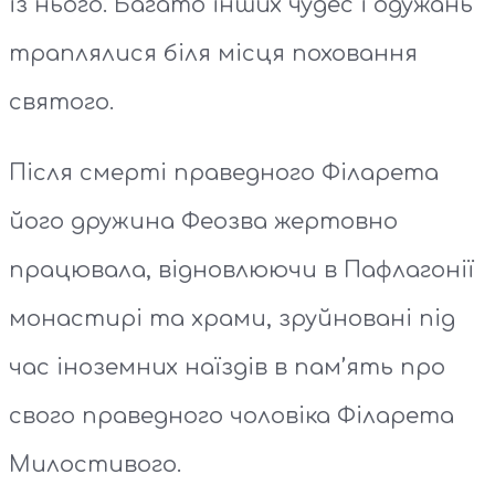
із нього. Багато інших чудес і одужань
траплялися біля місця поховання
святого.
Після смерті праведного Філарета
його дружина Феозва жертовно
працювала, відновлюючи в Пафлагонії
монастирі та храми, зруйновані під
час іноземних наїздів в пам’ять про
свого праведного чоловіка Філарета
Милостивого.