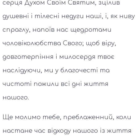
серця Духом Своїм Святим, зцілив
душевні і тілесні недуги наші, і, як ниву
спраглу, напоїв нас щедротами
чоловіколюбства Свого; щоб віру,
довготерпіння і милосердя твоє
наслідуючи, ми у благочесті та
чистоті пожили всі дні життя
нашого.
Ще молимо тебе, преблаженний, коли
настане час відходу нашого із життя