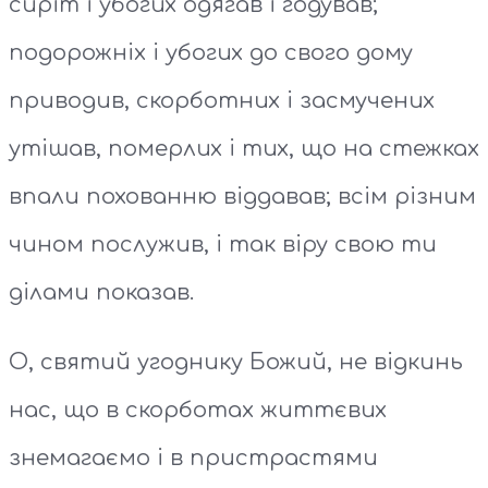
сиріт і убогих одягав і годував;
подорожніх і убогих до свого дому
приводив, скорботних і засмучених
утішав, померлих і тих, що на стежках
впали похованню віддавав; всім різним
чином послужив, і так віру свою ти
ділами показав.
О, святий угоднику Божий, не відкинь
нас, що в скорботах життєвих
знемагаємо і в пристрастями