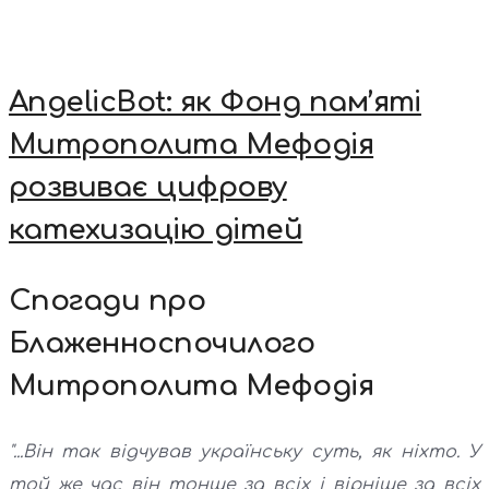
AngelicBot: як Фонд пам’яті
Митрополита Мефодія
розвиває цифрову
катехизацію дітей
Спогади про
Блаженноспочилого
Митрополита Мефодія
"...Він так відчував українську суть, як ніхто. У
той же час він тонше за всіх і вірніше за всіх