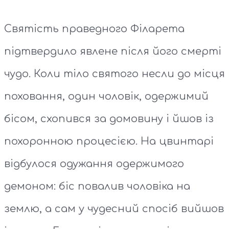
Святість праведного Філарета
підтвердило явлене після його смерті
чудо. Коли тіло святого несли до місця
поховання, один чоловік, одержимий
бісом, схопився за домовину і йшов із
похоронною процесією. На цвинтарі
відбулося одужання одержимого
демоном: біс повалив чоловіка на
землю, а сам у чудесний спосіб вийшов