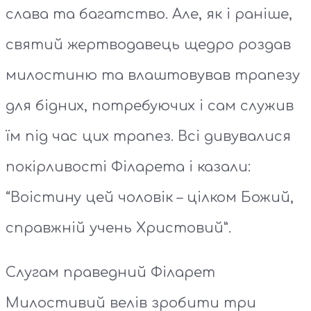
слава та багатство. Але, як і раніше,
святий жертводавець щедро роздав
милостиню та влаштовував трапезу
для бідних, потребуючих і сам служив
їм під час цих трапез. Всі дивувалися
покірливості Філарета і казали:
“Воістину цей чоловік – цілком Божий,
справжній учень Христовий”.
Слугам праведний Філарет
Милостивий велів зробити три