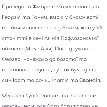
Праведний Філарет Милостивий, син
Георгія та Ганни, виріс у благочесті
та боязливості перед Богом, жив у VIII
столітті в селі Амнія Пафлагонської
області (Мала Азія). Його дружина,
Феозва, належала до багатої та
шанованої родини, і у них були діти:
син Іоат та дочки Іпатія та Єванфія.
Філарет був багатим та видатним
дворянином, але його багатство не