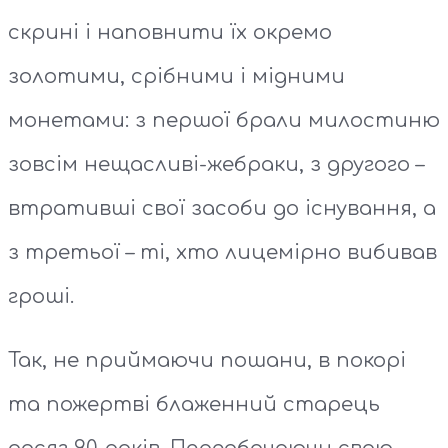
скрині і наповнити їх окремо
золотими, срібними і мідними
монетами: з першої брали милостиню
зовсім нещасливі-жебраки, з другого –
втративші свої засоби до існування, а
з третьої – ті, хто лицемірно вибивав
гроші.
Так, не приймаючи пошани, в покорі
та пожертві блаженний старець