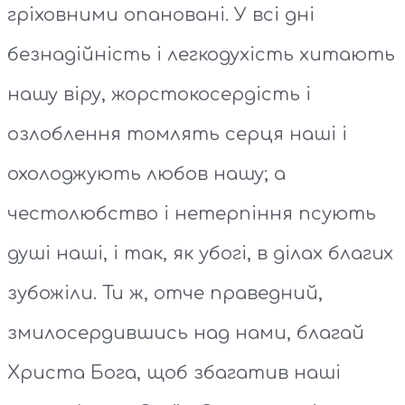
гріховними опановані. У всі дні
безнадійність і легкодухість хитають
нашу віру, жорстокосердість і
озлоблення томлять серця наші і
охолоджують любов нашу; а
честолюбство і нетерпіння псують
душі наші, і так, як убогі, в ділах благих
зубожіли. Ти ж, отче праведний,
змилосердившись над нами, благай
Христа Бога, щоб збагатив наші