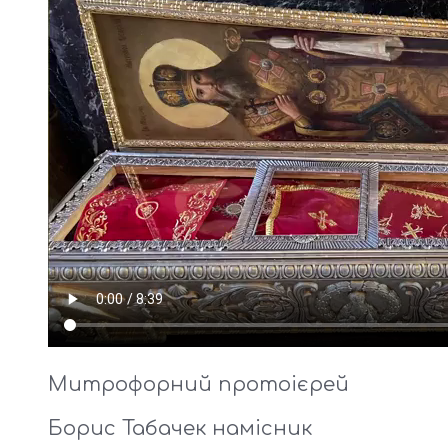
Митрофорний протоієрей
Борис Табачек намісник