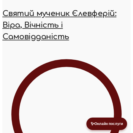
Святий мученик Єлевферій:
Віра, Вічність і
Самовідданість
✨
Онлайн послуги