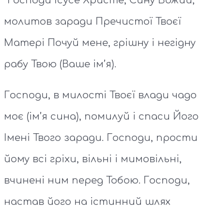
“Господи Ісусе Христе, Сину Божий,
молитов заради Пречистої Твоєї
Матері Почуй мене, грішну і негідну
рабу Твою (Ваше ім’я).
Господи, в милості Твоєї влади чадо
моє (ім’я сина), помилуй і спаси Його
Імені Твого заради. Господи, прости
йому всі гріхи, вільні і мимовільні,
вчинені ним перед Тобою. Господи,
настав його на істинний шлях