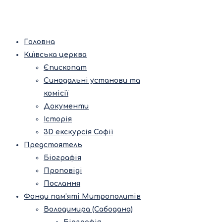
Головна
Київська церква
Єпископат
Синодальні установи та
комісії
Документи
Історія
3D екскурсія Софії
Предстоятель
Біографія
Проповіді
Послання
Фонди пам’яті Митрополитів
Володимира (Сабодана)