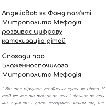
AngelicBot: як Фонд пам’яті
Митрополита Мефодія
розвиває цифрову
катехизацію дітей
Спогади про
Блаженноспочилого
Митрополита Мефодія
"...Він так відчував українську суть, як ніхто. У
той же час він тонше за всіх і вірніше за всіх
міг оцінити і дати зрозуміти іншим те, що