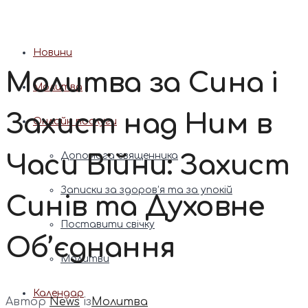
Патріарх Димитрій (Ярема)
Новини
Молитва за Сина і
Молитва
Захист над Ним в
Онлайн послуги
Часи Війни: Захист
Допомога священника
Записки за здоров’я та за упокій
Синів та Духовне
Поставити свічку
Об’єднання
Молитви
Календар
Автор
News
із
Молитва