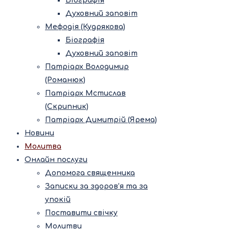
Біографія
Духовний заповіт
Мефодія (Кудрякова)
Біографія
Духовний заповіт
Патріарх Володимир
(Романюк)
Патріарх Мстислав
(Скрипник)
Патріарх Димитрій (Ярема)
Новини
Молитва
Онлайн послуги
Допомога священника
Записки за здоров’я та за
упокій
Поставити свічку
Молитви