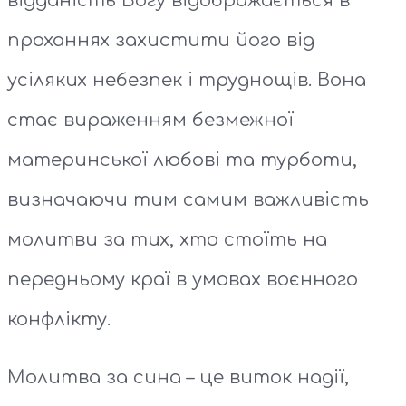
відданість Богу відображається в
проханнях захистити його від
усіляких небезпек і труднощів. Вона
стає вираженням безмежної
материнської любові та турботи,
визначаючи тим самим важливість
молитви за тих, хто стоїть на
передньому краї в умовах воєнного
конфлікту.
Молитва за сина – це виток надії,