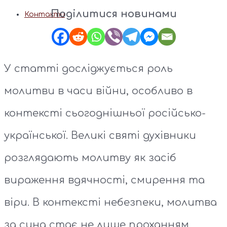
Поділитися новинами
Контакти
У статті досліджується роль
молитви в часи війни, особливо в
контексті сьогоднішньої російсько-
української. Великі святі духівники
розглядають молитву як засіб
вираження вдячності, смирення та
віри. В контексті небезпеки, молитва
за сина стає не лише проханням