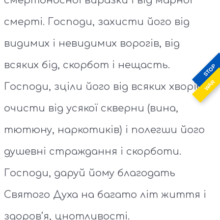
смертоносної виразки і від марної
смерті. Господи, захисти його від
видимих і невидимих ворогів, від
всяких бід, скорбот і нещасть.
STOP
WAR
Господи, зціли його від всяких хворіб,
очисти від усякої скверни (вина,
тютюну, наркотиків) і полегши його
душевні страждання і скорботи.
Господи, даруй йому благодать
Святого Духа на багато літ життя і
здоров’я, цнотливості.