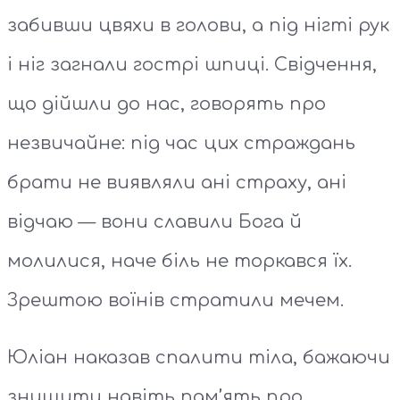
забивши цвяхи в голови, а під нігті рук
і ніг загнали гострі шпиці. Свідчення,
що дійшли до нас, говорять про
незвичайне: під час цих страждань
брати не виявляли ані страху, ані
відчаю — вони славили Бога й
молилися, наче біль не торкався їх.
Зрештою воїнів стратили мечем.
Юліан наказав спалити тіла, бажаючи
знищити навіть пам’ять про