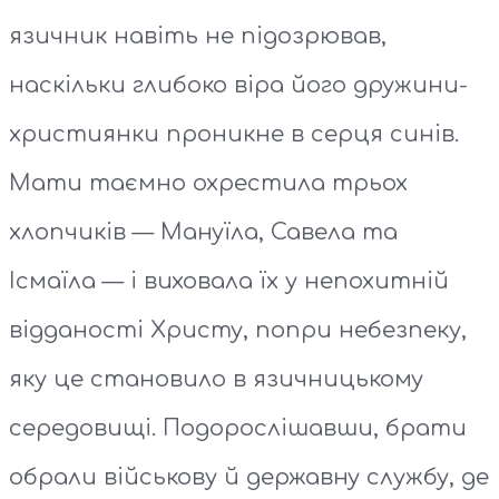
язичник навіть не підозрював,
наскільки глибоко віра його дружини-
християнки проникне в серця синів.
Мати таємно охрестила трьох
хлопчиків — Мануїла, Савела та
Ісмаїла — і виховала їх у непохитній
відданості Христу, попри небезпеку,
яку це становило в язичницькому
середовищі. Подорослішавши, брати
обрали військову й державну службу, де