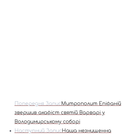
Попередня Запис
Митрополит Епіфаній
звершив акафіст святій Варварі у
Володимирському соборі
Наступний Запис
Наша незнищенна