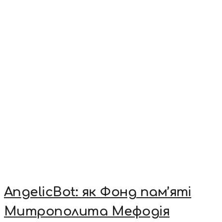
AngelicBot: як Фонд пам’яті
Митрополита Мефодія