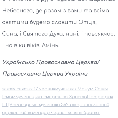
Небесного, де разом з вами та всіма
святими будемо славити Отця, і
Сина, і Святого Духа, нині, і повсякчас,
і на віки віків. Амінь.
Українська Православна Церква/
Православна Церква України
житія святих 17 червня
мученики Мануїл Савел
Ісмаїл
мученицька смерть за Христа
Патріархія
ПЦУ
персидські мученики 362 рік
православний
церковний календар червень
святі брати-