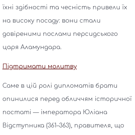
їхні здібності та чесність привели їх
на високу посаду: вони стали
довіреними послами персидського
царя Аламундара.
Підтримати молитву
Саме в цій ролі дипломатів брати
опинилися перед обличчям історичної
постаті — імператора Юліана
Відступника (361–363), правителя, що