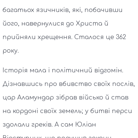
багатьох язичників, які, побачивши
його, навернулися до Христа й
прийняли хрещення. Сталося це 362
року.
Історія мала і політичний відгомін.
Дізнавшись про вбивство своїх послів,
цар Аламундар зібрав військо й став
на кордоні своїх земель; у битві перси
здолали греків. А сам Юліан