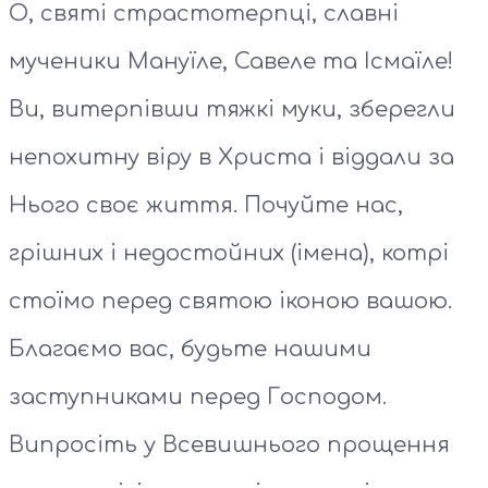
О, святі страстотерпці, славні
мученики Мануїле, Савеле та Ісмаїле!
Ви, витерпівши тяжкі муки, зберегли
непохитну віру в Христа і віддали за
Нього своє життя. Почуйте нас,
грішних і недостойних (імена), котрі
стоїмо перед святою іконою вашою.
Благаємо вас, будьте нашими
заступниками перед Господом.
Випросіть у Всевишнього прощення