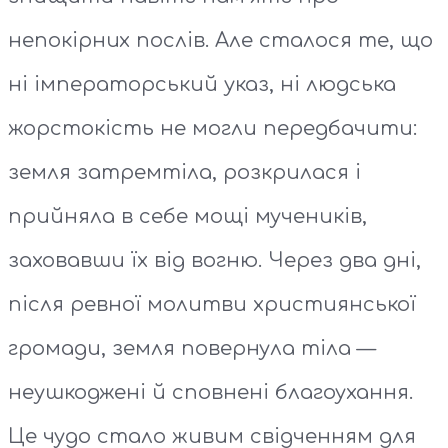
непокірних послів. Але сталося те, що
ні імператорський указ, ні людська
жорстокість не могли передбачити:
земля затремтіла, розкрилася і
прийняла в себе мощі мучеників,
заховавши їх від вогню. Через два дні,
після ревної молитви християнської
громади, земля повернула тіла —
неушкоджені й сповнені благоухання.
Це чудо стало живим свідченням для