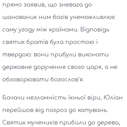
прямо заявив, що зневага до
шанованих ним богів унеможливлює
саму угоду між країнами. Відповідь
святих братів була простою і
твердою: вони прибули виконати
державне доручення свого царя, а не
обговорювати богослов’я.
Бачачи незламність їхньої віри, Юліан
перейшов від погроз до катувань.
Святих мучеників прибили до дерева,