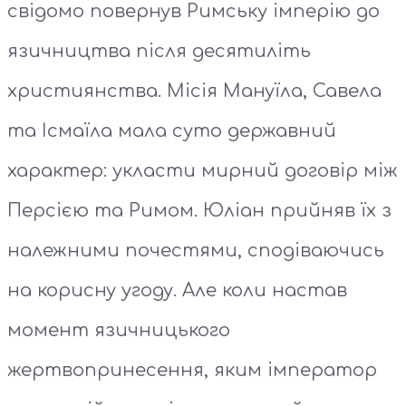
свідомо повернув Римську імперію до
язичництва після десятиліть
християнства. Місія Мануїла, Савела
та Ісмаїла мала суто державний
характер: укласти мирний договір між
Персією та Римом. Юліан прийняв їх з
належними почестями, сподіваючись
на корисну угоду. Але коли настав
момент язичницького
жертвопринесення, яким імператор