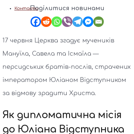
Поділитися новинами
Контакти
17 червня Церква згадує мучеників
Мануїла, Савела та Ісмаїла —
персидських братів-послів, страчених
імператором Юліаном Відступником
за відмову зрадити Христа.
Як дипломатична місія
до Юліана Відступника