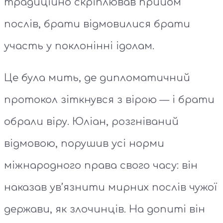
традиційно скріплював прийом
послів, брати відмовилися брати
участь у поклонінні ідолам.
Це була мить, де дипломатичний
протокол зіткнувся з вірою — і брати
обрали віру. Юліан, розгніваний
відмовою, порушив усі норми
міжнародного права свого часу: він
наказав ув’язнити мирних послів чужої
держави, як злочинців. На допиті він