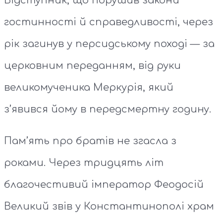
Відступник, що порушив закони
гостинності й справедливості, через
рік загинув у персидському поході — за
церковним переданням, від руки
великомученика Меркурія, який
з’явився йому в передсмертну годину.
Пам’ять про братів не згасла з
роками. Через тридцять літ
благочестивий імператор Феодосій
Великий звів у Константинополі храм