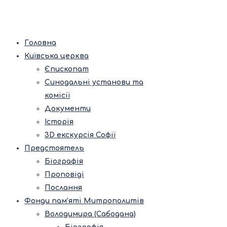
Головна
Київська церква
Єпископат
Синодальні установи та
комісії
Документи
Історія
3D екскурсія Софії
Предстоятель
Біографія
Проповіді
Послання
Фонди пам’яті Митрополитів
Володимира (Сабодана)