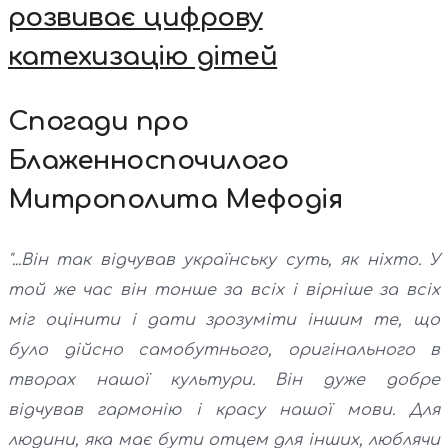
розвиває цифрову
катехизацію дітей
Спогади про
Блаженноспочилого
Митрополита Мефодія
"...Він так відчував українську суть, як ніхто. У
той же час він тонше за всіх і вірніше за всіх
міг оцінити і дати зрозуміти іншим те, що
було дійсно самобутнього, оригінального в
творах нашої культури. Він дуже добре
відчував гармонію і красу нашої мови. Для
людини, яка має бути отцем для інших, люблячи