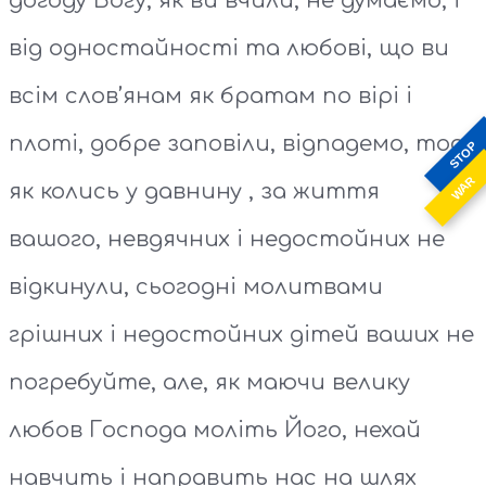
догоду Богу, як ви вчили, не думаємо, і
від одностайності та любові, що ви
всім слов’янам як братам по вірі і
плоті, добре заповіли, відпадемо, тоді,
STOP
WAR
як колись у давнину , за життя
вашого, невдячних і недостойних не
відкинули, сьогодні молитвами
грішних і недостойних дітей ваших не
погребуйте, але, як маючи велику
любов Господа моліть Його, нехай
навчить і направить нас на шлях