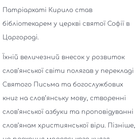
Патріархаті Кирило став
бібліотекарем у церкві святої Софії в
Царгороді.
Їхній величезний внесок у розвиток
слов’янської світи полягав у перекладі
Святого Письма та богослужбових
книг на слов’янську мову, створенні
слов’янської азбуки та проповідуванні
слов’янам християнської віри. Пізніше,