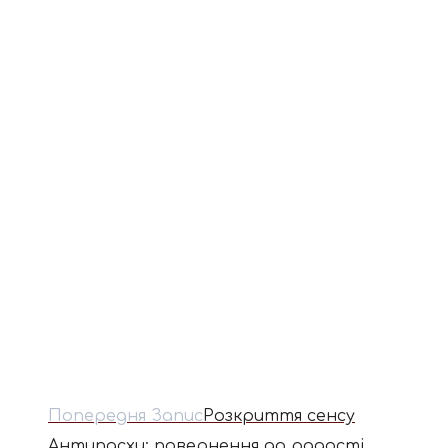
Попередня Запис
Розкриття сенсу
Антипасхи: повернення до радості