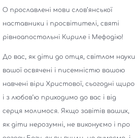
О прославлені мови слов’янської
наставники і просвітителі, святі
рівноапостольні Кириле і Мефодію!
До вас, як діти до отця, світлом науки
вашої освячені і писемністю вашою
навчені віри Христової, сьогодні щиро
і з любов’ю приходимо до вас і від
серця молимося. Якщо завітів ваших,
як діти нерозумні, не виконуємо і про