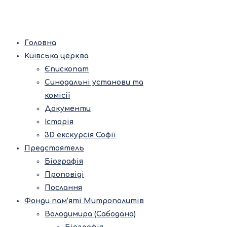
Головна
Київська церква
Єпископат
Синодальні установи та
комісії
Документи
Історія
3D екскурсія Софії
Предстоятель
Біографія
Проповіді
Послання
Фонди пам’яті Митрополитів
Володимира (Сабодана)