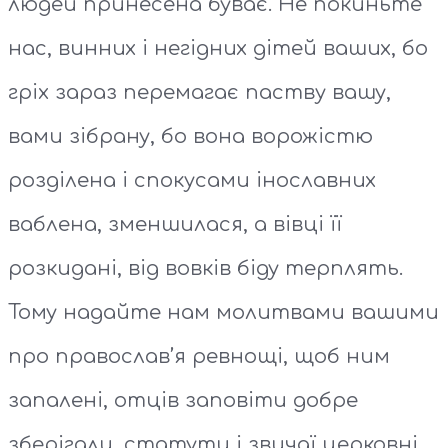
людей принесена буває. Не покиньте
нас, винних і негідних дітей ваших, бо
гріх зараз перемагає паству вашу,
вами зібрану, бо вона ворожістю
розділена і спокусами інославних
ваблена, зменшилася, а вівці її
розкидані, від вовків біду терплять.
Тому надайте нам молитвами вашими
про православ’я ревнощі, щоб ним
запалені, отців заповіти добре
зберігали, статути і звичаї церковні