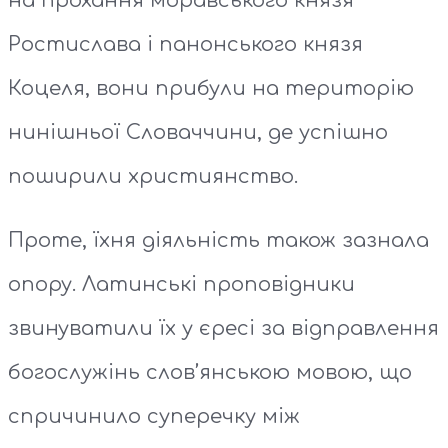
на прохання моравського князя
Ростислава і панонського князя
Коцеля, вони прибули на територію
нинішньої Словаччини, де успішно
поширили християнство.
Проте, їхня діяльність також зазнала
опору. Латинські проповідники
звинуватили їх у єресі за відправлення
богослужінь слов’янською мовою, що
спричинило суперечку між