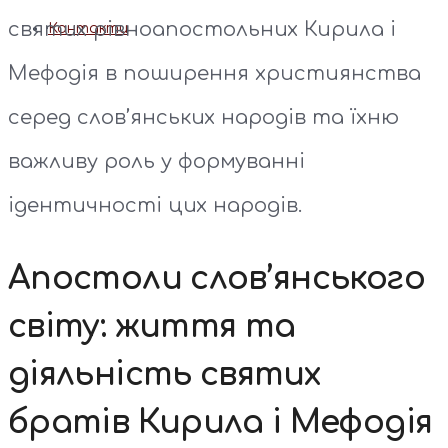
святих рівноапостольних Кирила і
Контакти
Мефодія в поширення християнства
серед слов’янських народів та їхню
важливу роль у формуванні
ідентичності цих народів.
Апостоли слов’янського
світу: життя та
діяльність святих
братів Кирила і Мефодія