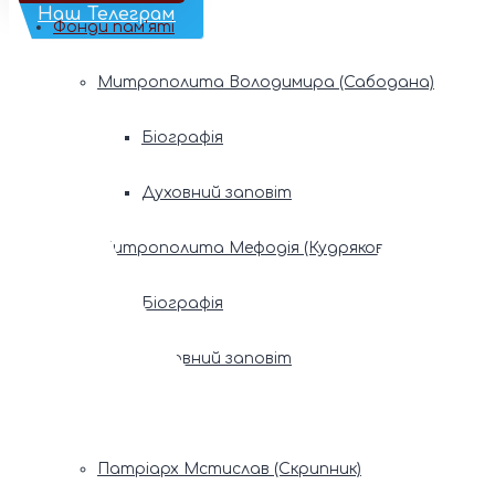
Наш Телеграм
Фонди пам’яті
Митрополита Володимира (Сабодана)
Біографія
Духовний заповіт
Митрополита Мефодія (Кудрякова)
Біографія
Духовний заповіт
Патріарх Володимир (Романюк)
Патріарх Мстислав (Скрипник)