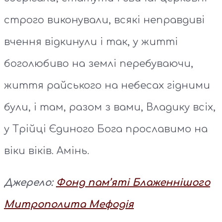
строго виконували, всякі неправдиві
вчення відкинули і так, у житті
боголюбиво на землі перебуваючи,
життя райського на небесах гідними
були, і там, разом з вами, Владику всіх,
у Трійці Єдиного Бога прославимо на
віки віків. Амінь.
Джерело:
Фонд пам’яті Блаженнішого
Митрополита Мефодія