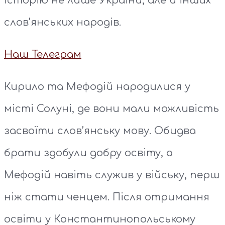
історію не лише України, але й інших
слов’янських народів.
Наш Телеграм
Кирило та Мефодій народилися у
місті Солуні, де вони мали можливість
засвоїти слов’янську мову. Обидва
брати здобули добру освіту, а
Мефодій навіть служив у війську, перш
ніж стати ченцем. Після отримання
освіти у Константинопольському