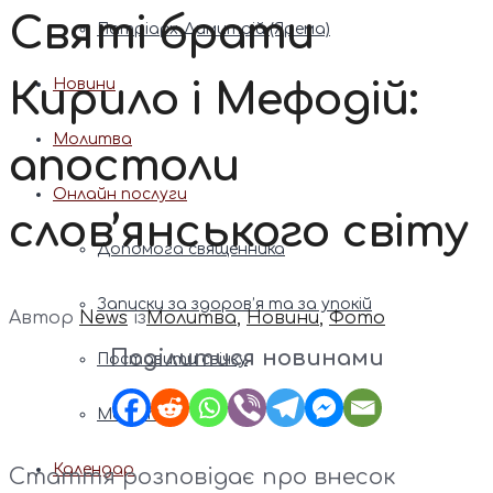
Святі брати
Патріарх Димитрій (Ярема)
Кирило і Мефодій:
Новини
Молитва
апостоли
Онлайн послуги
слов’янського світу
Допомога священника
Записки за здоров’я та за упокій
Автор
News
із
Молитва
,
Новини
,
Фото
Поділитися новинами
Поставити свічку
Молитви
Календар
Стаття розповідає про внесок