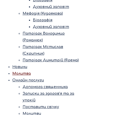
Біографія
Духовний заповіт
Мефодія (Кудрякова)
Біографія
Духовний заповіт
Патріарх Володимир
(Романюк)
Патріарх Мстислав
(Скрипник)
Патріарх Димитрій (Ярема)
Новини
Молитва
Онлайн послуги
Допомога священника
Записки за здоров’я та за
упокій
Поставити свічку
Молитви