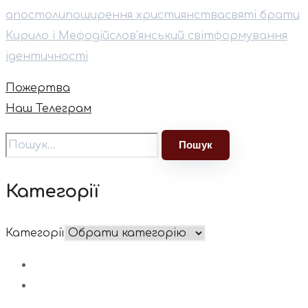
апостоли
поширення християнства
святі брати
Кирило і Мефодій
слов'янський світ
формування
ідентичності
Пожертва
Наш Телеграм
Категорії
Категорії