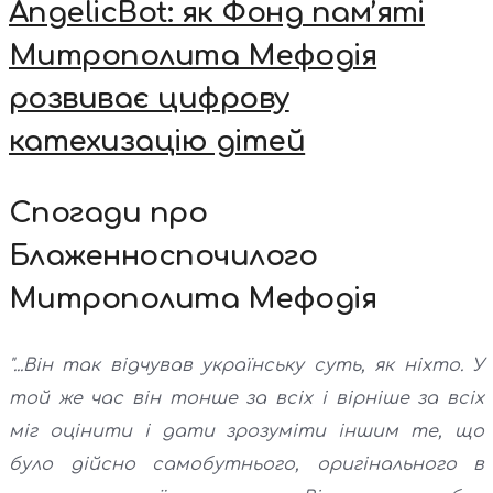
AngelicBot: як Фонд пам’яті
Митрополита Мефодія
розвиває цифрову
катехизацію дітей
Спогади про
Блаженноспочилого
Митрополита Мефодія
"...Він так відчував українську суть, як ніхто. У
той же час він тонше за всіх і вірніше за всіх
міг оцінити і дати зрозуміти іншим те, що
було дійсно самобутнього, оригінального в