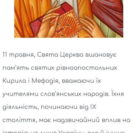
11 травня, Свята Церква вшановує
пам’ять святих рівноапостольних
Кирила і Мефодія, вважаючи їх
учителями слов’янських народів. Їхня
діяльність, починаючи від IX
століття, має надзвичайний вплив на