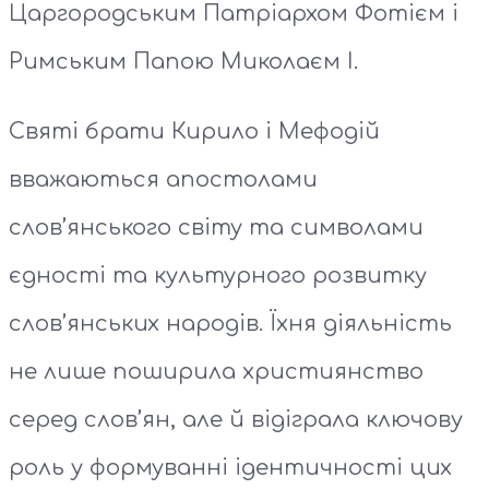
Царгородським Патріархом Фотієм і
Римським Папою Миколаєм І.
Святі брати Кирило і Мефодій
вважаються апостолами
слов’янського світу та символами
єдності та культурного розвитку
слов’янських народів. Їхня діяльність
не лише поширила християнство
серед слов’ян, але й відіграла ключову
роль у формуванні ідентичності цих