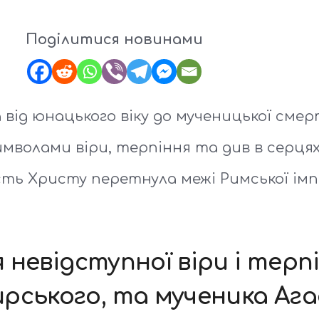
Поділитися новинами
ід юнацького віку до мученицької смерт
имволами віри, терпіння та див в серця
ість Христу перетнула межі Римської імп
я невідступної віри і терп
рського, та мученика Аг