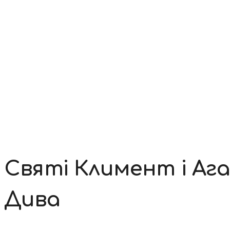
Контакти
Святі Климент і Аг
Дива