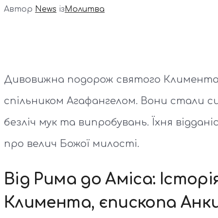
Автор
News
із
Молитва
Дивовижна подорож святого Климента в
спільником Агафангелом. Вони стали с
безліч мук та випробувань. Їхня віддан
про велич Божої милості.
Від Рима до Аміса: Історі
Климента, єпископа Анки