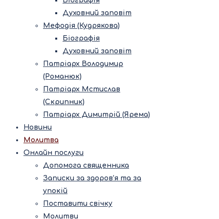
Біографія
Духовний заповіт
Мефодія (Кудрякова)
Біографія
Духовний заповіт
Патріарх Володимир
(Романюк)
Патріарх Мстислав
(Скрипник)
Патріарх Димитрій (Ярема)
Новини
Молитва
Онлайн послуги
Допомога священника
Записки за здоров’я та за
упокій
Поставити свічку
Молитви