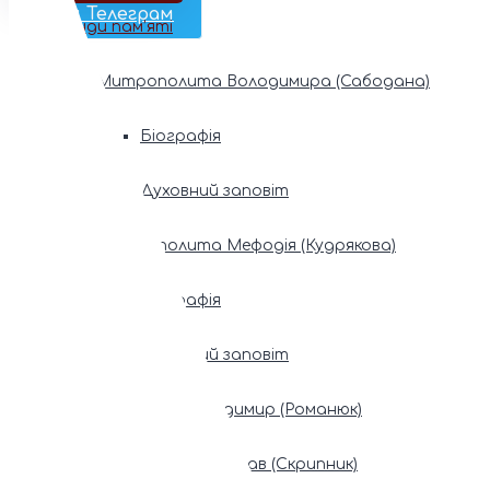
Наш Телеграм
Фонди пам’яті
Митрополита Володимира (Сабодана)
Біографія
Духовний заповіт
Митрополита Мефодія (Кудрякова)
Біографія
Духовний заповіт
Патріарх Володимир (Романюк)
Патріарх Мстислав (Скрипник)