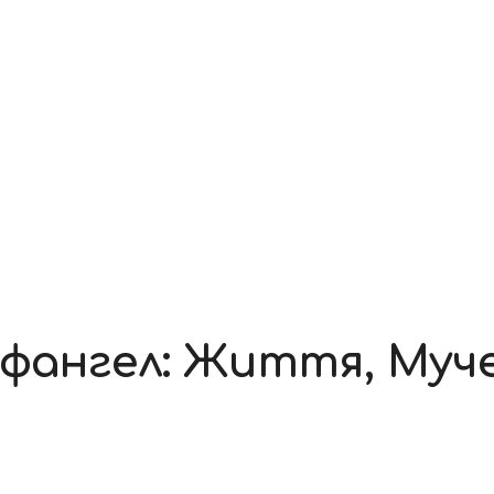
афангел: Життя, Муч