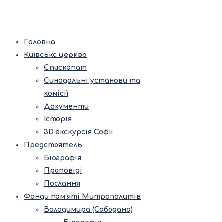
Головна
Київська церква
Єпископат
Синодальні установи та
комісії
Документи
Історія
3D екскурсія Софії
Предстоятель
Біографія
Проповіді
Послання
Фонди пам’яті Митрополитів
Володимира (Сабодана)