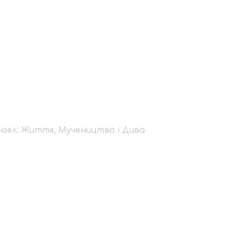
афангел: Життя, Муч
нгел: Життя, Мучеництво і Дива