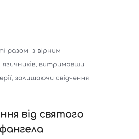
і разом із вірним
х язичників, витримавши
ерії, залишаючи свідчення
іння від святого
афангела