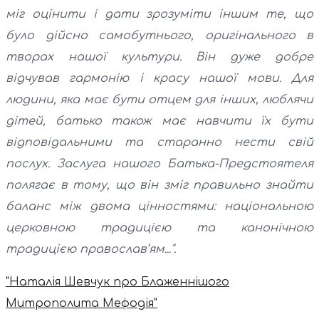
міг оцінити і дати зрозуміти іншим те, що
було дійсно самобутнього, оригінального в
творах нашої культури. Він дуже добре
відчував гармонію і красу нашої мови. Для
людини, яка має бути отцем для інших, люблячи
дітей, батько також має навчити їх бути
відповідальними та старанно нести свій
послух. Заслуга нашого Батька-Предстоятеля
полягає в тому, що він зміг правильно знайти
баланс між двома цінностями: національною
церковною традицією та канонічною
традицією православ’ям...".
"Наталія Шевчук про Блаженнішого
Митрополита Мефодія"