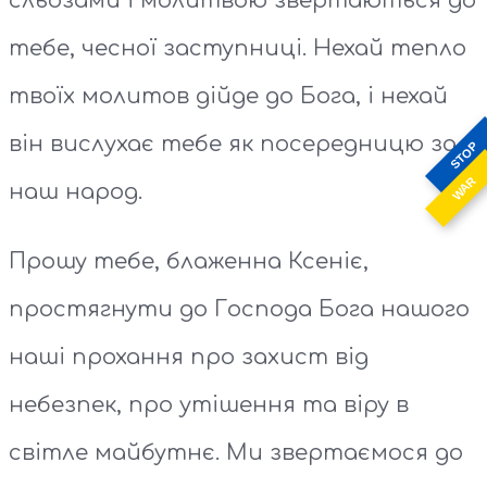
сльозами і молитвою звертаються до
тебе, чесної заступниці. Нехай тепло
твоїх молитов дійде до Бога, і нехай
він вислухає тебе як посередницю за
STOP
WAR
наш народ.
Прошу тебе, блаженна Ксеніє,
простягнути до Господа Бога нашого
наші прохання про захист від
небезпек, про утішення та віру в
світле майбутнє. Ми звертаємося до