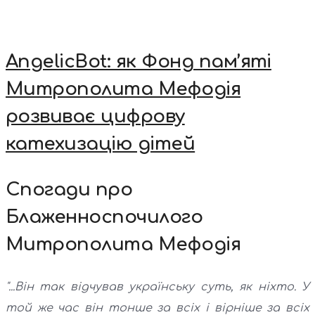
AngelicBot: як Фонд пам’яті
Митрополита Мефодія
розвиває цифрову
катехизацію дітей
Спогади про
Блаженноспочилого
Митрополита Мефодія
"...Він так відчував українську суть, як ніхто. У
той же час він тонше за всіх і вірніше за всіх