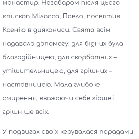
монастир. Незабаром після цього
єпископ Міласса, Павло, посвятив
Ксенію в диякониси. Свята всім
надавала допомогу: для бідних була
благодійницею, для скорботних –
утішительницею, для грішних –
наставницею. Мала глибоке
смирення, вважаючи себе гірше і
грішніше всіх.
У подвигах своїх керувалася порадами