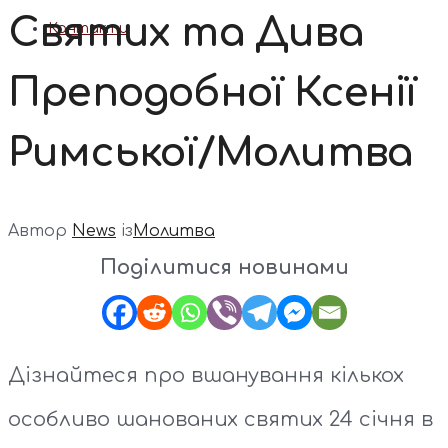
Святих та Дива
Контакти
Преподобної Ксенії
Римської/Молитва
Автор
News
із
Молитва
Поділитися новинами
Дізнайтеся про вшанування кількох
особливо шанованих святих 24 січня в