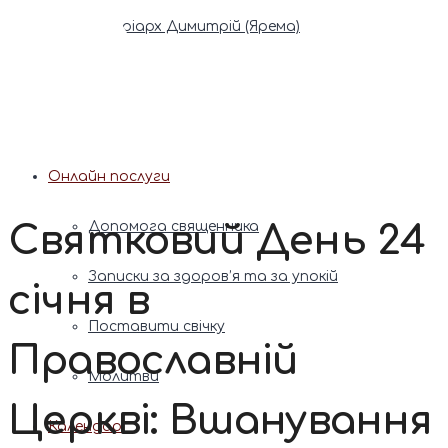
Патріарх Димитрій (Ярема)
Новини
Молитва
Онлайн послуги
Святковий День 24
Допомога священника
Записки за здоров’я та за упокій
січня в
Поставити свічку
Православній
Молитви
Церкві: Вшанування
Календар