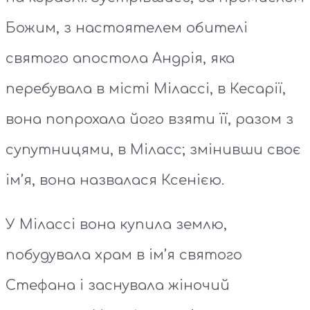
Божим, з настоятелем обителі
святого апостола Андрія, яка
перебувала в місті Мілассі, в Кесарії,
вона попрохала його взяти її, разом з
супутницями, в Міласс; змінивши своє
ім’я, вона назвалася Ксенією.
У Мілассі вона купила землю,
побудувала храм в ім’я святого
Стефана і заснувала жіночий