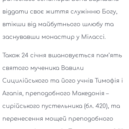
віддати своє життя служінню Богу,
втікши від майбутнього шлюбу та
заснувавши монастир у Мілассі.
Також 24 січня вшановується пам’ять
святого мученика Вавили
Сицилійського та його учнів Тимофія і
Агапія, преподобного Македонія –
сирійського пустельника (бл. 420), та
перенесення мощей преподобного