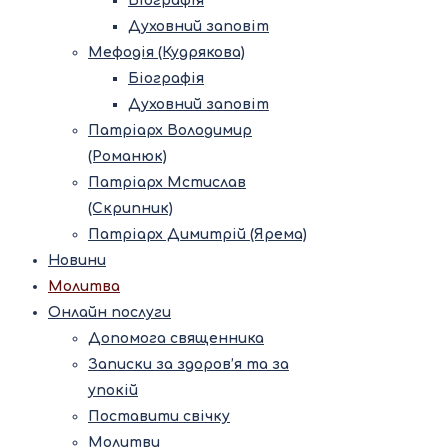
Біографія
Духовний заповіт
Мефодія (Кудрякова)
Біографія
Духовний заповіт
Патріарх Володимир
(Романюк)
Патріарх Мстислав
(Скрипник)
Патріарх Димитрій (Ярема)
Новини
Молитва
Онлайн послуги
Допомога священника
Записки за здоров’я та за
упокій
Поставити свічку
Молитви