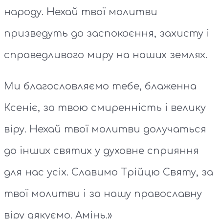
народу. Нехай твої молитви
призведуть до заспокоєння, захисту і
справедливого миру на наших землях.
Ми благословляємо тебе, блаженна
Ксеніє, за твою смиренність і велику
віру. Нехай твої молитви долучаться
до інших святих у духовне сприяння
для нас усіх. Славимо Трійцю Святу, за
твої молитви і за нашу православну
віру дякуємо. Амінь.»