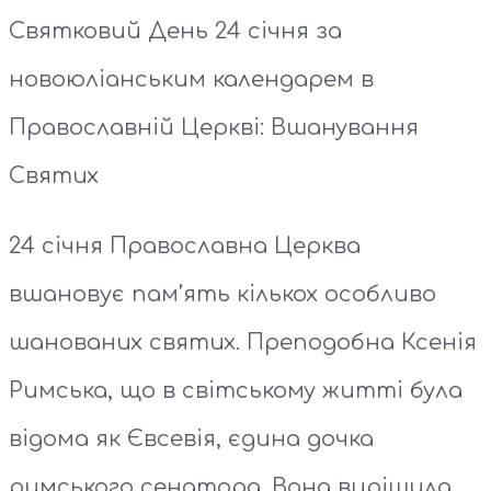
Святковий День 24 січня за
новоюліанським календарем в
Православній Церкві: Вшанування
Святих
24 січня Православна Церква
вшановує пам’ять кількох особливо
шанованих святих. Преподобна Ксенія
Римська, що в світському житті була
відома як Євсевія, єдина дочка
римського сенатора. Вона вирішила