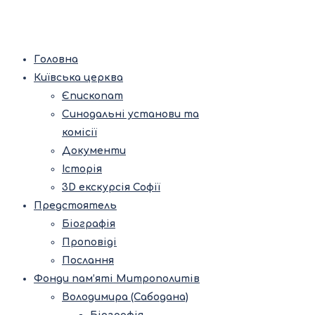
Головна
Київська церква
Єпископат
Синодальні установи та
комісії
Документи
Історія
3D екскурсія Софії
Предстоятель
Біографія
Проповіді
Послання
Фонди пам’яті Митрополитів
Володимира (Сабодана)