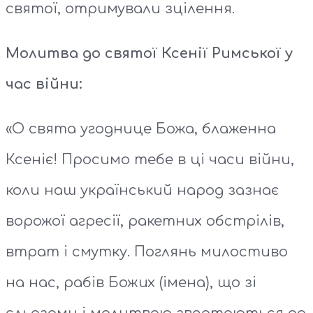
святої, отримували зцілення.
Молитва до святої Ксенії Римської у
час війни:
«О свята угоднице Божа, блаженна
Ксеніє! Просимо тебе в ці часи війни,
коли наш український народ зазнає
ворожої агресії, ракетних обстрілів,
втрат і смутку. Поглянь милостиво
на нас, рабів Божих (імена), що зі