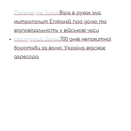
Попередня Запис
Віра в руках зла:
митрополит Епіфаній про долю та
відповідальність у військові часи
Наступний Запис
700 днів непохитної
боротьби за волю: Україна відсікає
агресора