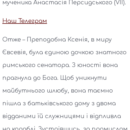
мученика Анастасія Персидського (VІІ).
Наш Телеграм
Отже – Преподобна Ксенія, в миру
Євсевія, була єдиною дочкою знатного
римського сенатора. З юності вона
прагнула до Бога. Щоб уникнути
майбутнього шлюбу, вона таємно
пішла з батьківського дому з двома
відданими їй служницями і відпливла
на кораблі. Зустрівшись, за промислом