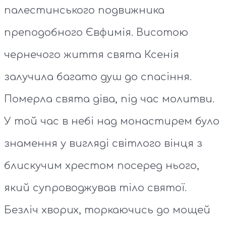
палестинського подвижника
преподобного Євфимія. Висотою
чернечого життя свята Ксенія
залучила багато душ до спасіння.
Померла свята діва, під час молитви.
У той час в небі над монастирем було
знамення у вигляді світлого вінця з
блискучим хрестом посеред нього,
який супроводжував тіло святої.
Безліч хворих, торкаючись до мощей