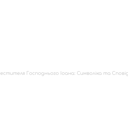
Хрестителя Господнь
ь Віри
стителя Господнього Іоана: Символіка та Сповід