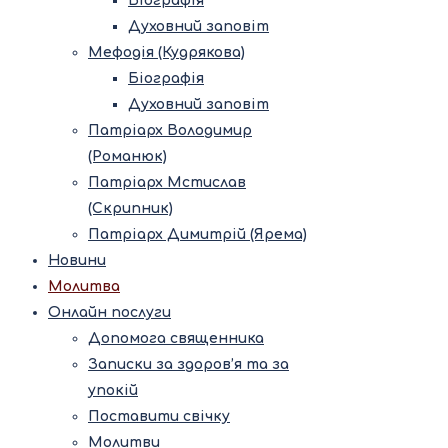
Біографія
Духовний заповіт
Мефодія (Кудрякова)
Біографія
Духовний заповіт
Патріарх Володимир
(Романюк)
Патріарх Мстислав
(Скрипник)
Патріарх Димитрій (Ярема)
Новини
Молитва
Онлайн послуги
Допомога священника
Записки за здоров’я та за
упокій
Поставити свічку
Молитви