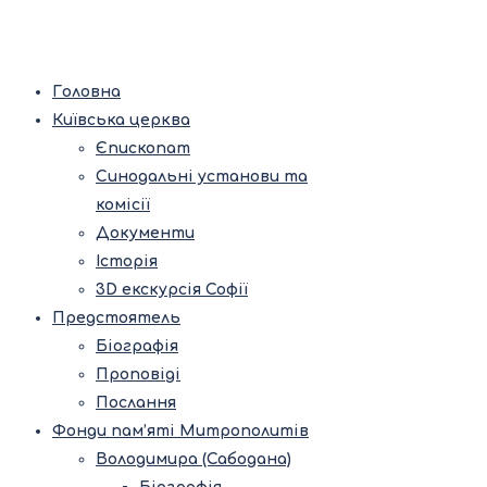
Головна
Київська церква
Єпископат
Синодальні установи та
комісії
Документи
Історія
3D екскурсія Софії
Предстоятель
Біографія
Проповіді
Послання
Фонди пам’яті Митрополитів
Володимира (Сабодана)