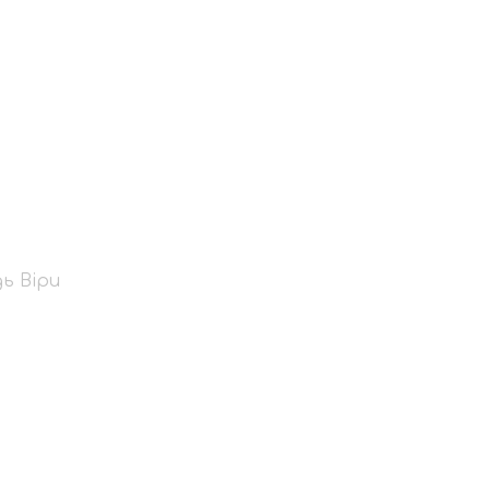
ого Іоана:
ь Віри