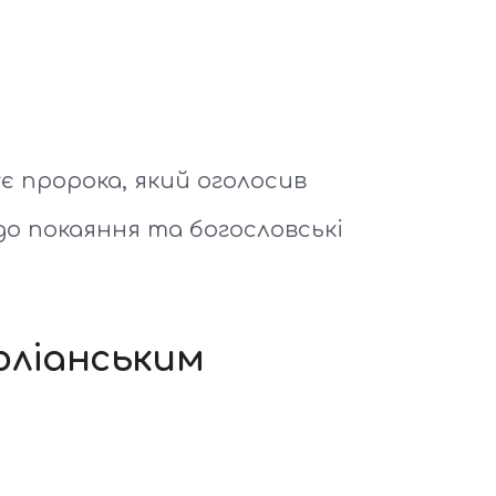
є пророка, який оголосив
о покаяння та богословські
оюліанським