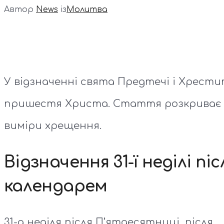
Автор
News
із
Молитва
У відзначенні свята Предтечі і Хрести
пришестя Христа. Стаття розкриває ж
виміри хрещення.
Відзначення 31-ї неділі п
календарем
31-а неділя після П’ятдесятниці, після