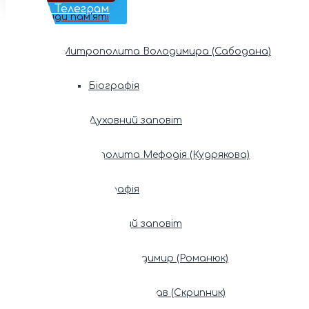
Наш Телеграм
Фонди пам’яті
Митрополита Володимира (Сабодана)
Біографія
Духовний заповіт
Митрополита Мефодія (Кудрякова)
Біографія
Духовний заповіт
Патріарх Володимир (Романюк)
Патріарх Мстислав (Скрипник)