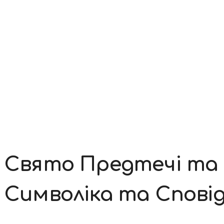
Контакти
Свято Предтечі та 
Символіка та Сповід