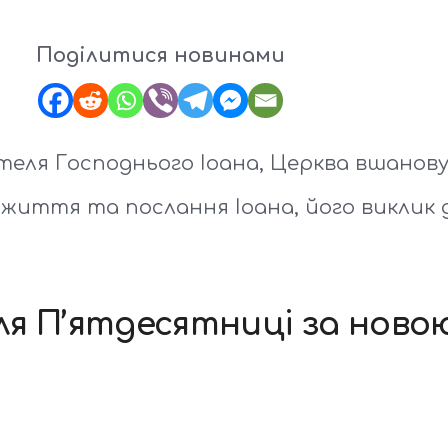
Поділитися новинами
теля Господнього Іоана, Церква вшанову
иття та послання Іоана, його виклик д
ісля П’ятдесятниці за нов