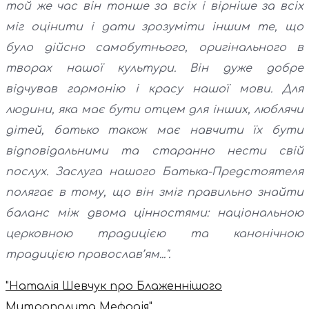
той же час він тонше за всіх і вірніше за всіх
міг оцінити і дати зрозуміти іншим те, що
було дійсно самобутнього, оригінального в
творах нашої культури. Він дуже добре
відчував гармонію і красу нашої мови. Для
людини, яка має бути отцем для інших, люблячи
дітей, батько також має навчити їх бути
відповідальними та старанно нести свій
послух. Заслуга нашого Батька-Предстоятеля
полягає в тому, що він зміг правильно знайти
баланс між двома цінностями: національною
церковною традицією та канонічною
традицією православ’ям...".
"Наталія Шевчук про Блаженнішого
Митрополита Мефодія"