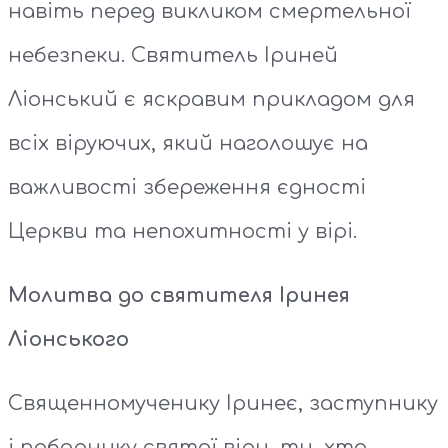
навіть перед викликом смертельної
небезпеки. Святитель Іриней
Ліонський є яскравим прикладом для
всіх віруючих, який наголошує на
важливості збереження єдності
Церкви та непохитності у вірі.
Молитва до святителя Іринея
Ліонського
Священномученику Іринеє, заступнику
і поборнику святої віри, ти, хто