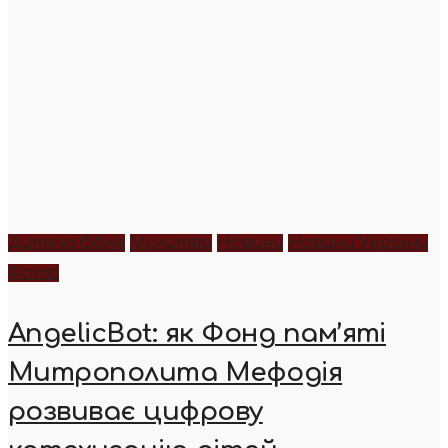
Дитяча біблія
Молитва
Новини
Новини України
Фото
AngelicBot: як Фонд пам’яті
Митрополита Мефодія
розвиває цифрову