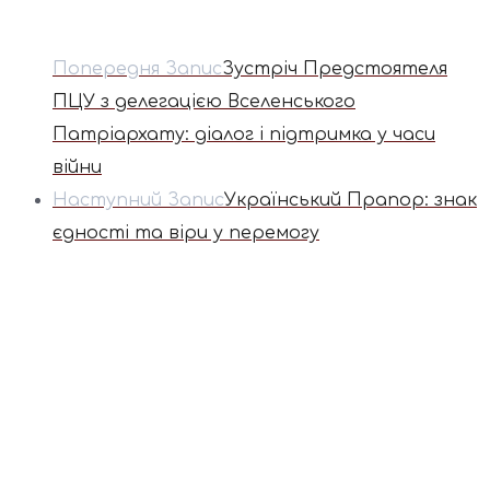
Попередня Запис
Зустріч Предстоятеля
ПЦУ з делегацією Вселенського
Патріархату: діалог і підтримка у часи
війни
Наступний Запис
Український Прапор: знак
єдності та віри у перемогу