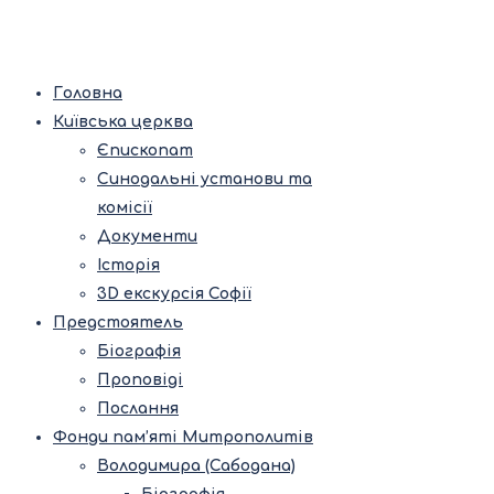
Головна
Київська церква
Єпископат
Синодальні установи та
комісії
Документи
Історія
3D екскурсія Софії
Предстоятель
Біографія
Проповіді
Послання
Фонди пам’яті Митрополитів
Володимира (Сабодана)