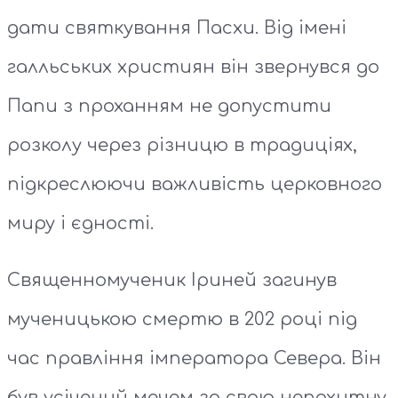
дати святкування Пасхи. Від імені
галльських християн він звернувся до
Папи з проханням не допустити
розколу через різницю в традиціях,
підкреслюючи важливість церковного
миру і єдності.
Священномученик Іриней загинув
мученицькою смертю в 202 році під
час правління імператора Севера. Він
був усічений мечем за свою непохитну