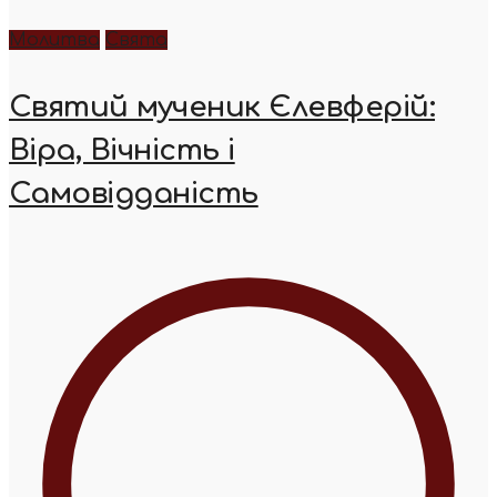
Молитва
Свята
Святий мученик Єлевферій:
Віра, Вічність і
Самовідданість