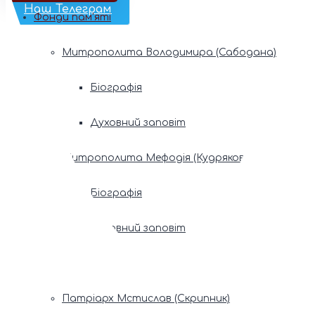
Наш Телеграм
Фонди пам’яті
Митрополита Володимира (Сабодана)
Біографія
Духовний заповіт
Митрополита Мефодія (Кудрякова)
Біографія
Духовний заповіт
Патріарх Володимир (Романюк)
Патріарх Мстислав (Скрипник)