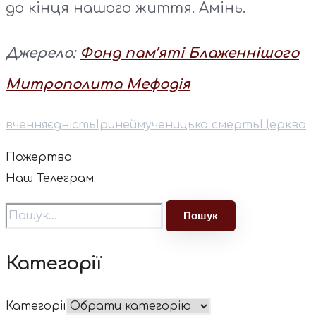
до кінця нашого життя. Амінь.
Джерело:
Фонд пам’яті Блаженнішого
Митрополита Мефодія
вчення
єдність
Іриней
мученицька смерть
Церква
Пожертва
Наш Телеграм
Категорії
Категорії