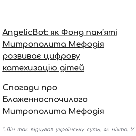
AngelicBot: як Фонд пам’яті
Митрополита Мефодія
розвиває цифрову
катехизацію дітей
Спогади про
Блаженноспочилого
Митрополита Мефодія
"...Він так відчував українську суть, як ніхто. У