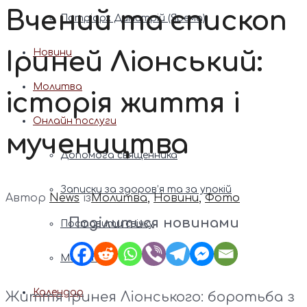
Вчений та єпископ
Патріарх Димитрій (Ярема)
Іриней Ліонський:
Новини
Молитва
історія життя і
Онлайн послуги
мучеництва
Допомога священника
Записки за здоров’я та за упокій
Автор
News
із
Молитва
,
Новини
,
Фото
Поділитися новинами
Поставити свічку
Молитви
Календар
Життя Іринея Ліонського: боротьба з