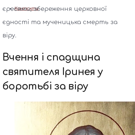
єресями, збереження церковної
Контакти
єдності та мученицька смерть за
віру.
Вчення і спадщина
святителя Іринея у
боротьбі за віру