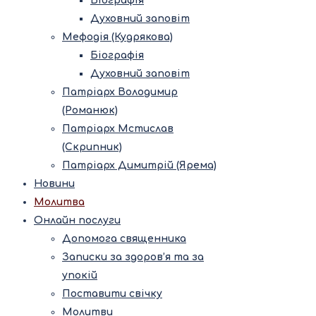
Біографія
Духовний заповіт
Мефодія (Кудрякова)
Біографія
Духовний заповіт
Патріарх Володимир
(Романюк)
Патріарх Мстислав
(Скрипник)
Патріарх Димитрій (Ярема)
Новини
Молитва
Онлайн послуги
Допомога священника
Записки за здоров’я та за
упокій
Поставити свічку
Молитви