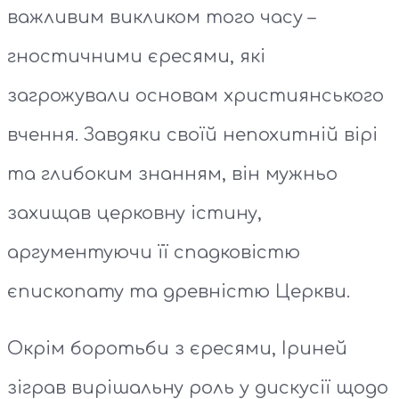
важливим викликом того часу –
гностичними єресями, які
загрожували основам християнського
вчення. Завдяки своїй непохитній вірі
та глибоким знанням, він мужньо
захищав церковну істину,
аргументуючи її спадковістю
єпископату та древністю Церкви.
Окрім боротьби з єресями, Іриней
зіграв вирішальну роль у дискусії щодо