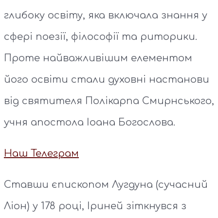
глибоку освіту, яка включала знання у
сфері поезії, філософії та риторики.
Проте найважливішим елементом
його освіти стали духовні настанови
від святителя Полікарпа Смирнського,
учня апостола Іоана Богослова.
Наш Телеграм
Ставши єпископом Лугдуна (сучасний
Ліон) у 178 році, Іриней зіткнувся з