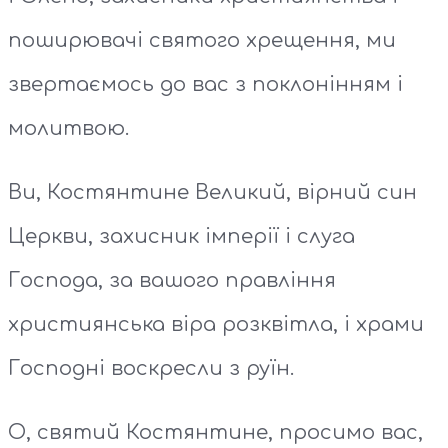
поширювачі святого хрещення, ми
звертаємось до вас з поклонінням і
молитвою.
Ви, Костянтине Великий, вірний син
Церкви, захисник імперії і слуга
Господа, за вашого правління
християнська віра розквітла, і храми
Господні воскресли з руїн.
О, святий Костянтине, просимо вас,