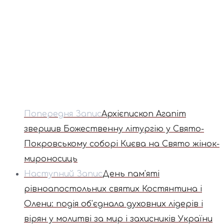
Попередня Запис
Архієпископ Агапіт
звершив Божественну літургію у Свято-
Покровському соборі Києва на Свято жінок-
мироносиць
Наступний Запис
День пам'яті
рівноапостольних святих Костянтина і
Олени: подія об'єднала духовних лідерів і
вірян у молитві за мир і захисників України