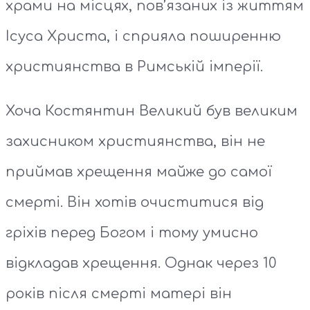
храми на місцях, пов’язаних із життям
Ісуса Христа, і сприяла поширенню
християнства в Римській імперії.
Хоча Костянтин Великий був великим
захисником християнства, він не
приймав хрещення майже до самої
смерті. Він хотів очиститися від
гріхів перед Богом і тому умисно
відкладав хрещення. Однак через 10
років після смерті матері він