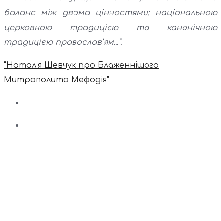
баланс між двома цінностями: національною
церковною традицією та канонічною
традицією православ’ям...".
"Наталія Шевчук про Блаженнішого
Митрополита Мефодія"