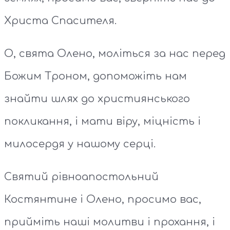
Христа Спасителя.
О, свята Олено, моліться за нас перед
Божим Троном, допоможіть нам
знайти шлях до християнського
покликання, і мати віру, міцність і
милосердя у нашому серці.
Святий рівноапостольний
Костянтине і Олено, просимо вас,
прийміть наші молитви і прохання, і