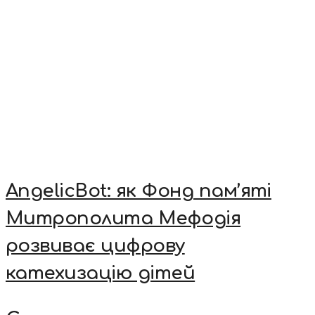
AngelicBot: як Фонд пам’яті
Митрополита Мефодія
розвиває цифрову
катехизацію дітей