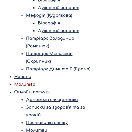
Біографія
Духовний заповіт
Мефодія (Кудрякова)
Біографія
Духовний заповіт
Патріарх Володимир
(Романюк)
Патріарх Мстислав
(Скрипник)
Патріарх Димитрій (Ярема)
Новини
Молитва
Онлайн послуги
Допомога священника
Записки за здоров’я та за
упокій
Поставити свічку
Молитви