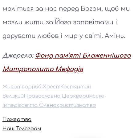
моліться за нас перед Богом, щоб ми
могли жити за Його заповітами і
дарувати любов і мир у світі. Амінь.
Джерело:
Фонд пам’яті Блаженнішого
Митрополита Мефодія
Животворний Хрест
Костянтин
Великий
Православна Церква
римська
імперія
свята Олена
християнство
Пожертва
Наш Телеграм