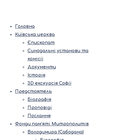
Головна
Київська церква
Єпископат
Синодальні установи та
комісії
Документи
Історія
3D екскурсія Софії
Предстоятель
Біографія
Проповіді
Послання
Фонди пам’яті Митрополитів
Володимира (Сабодана)