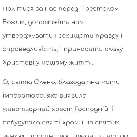
моліться за нас перед Престолом
Божим, допоможіть нам
утверджувати і захищати правду і
справедливість, і приносити славу
Христові у нашому житті.
О, свята Олено, благодатна мати
імператора, яка виявила
животворний хрест Господній, і
побудувала святі храми на святих
землях, просимо вас, зверніть нас до