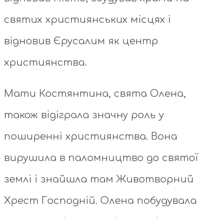
святих християнських місцях і
відновив Єрусалим як центр
християнства.
Мати Костянтина, свята Олена,
також відіграла значну роль у
поширенні християнства. Вона
вирушила в паломництво до святої
землі і знайшла там Животворний
Хрест Господній. Олена побудувала