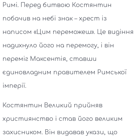
Римі. Перед битвою Костянтин
побачив на небі знак – хрест із
написом «Цим переможеш». Це видіння
надихнуло його на перемогу, і він
переміг Максентія, ставши
єдиновладним правителем Римської
імперії.
Костянтин Великий прийняв
християнство і став його великим
захисником. Він видавав укази, що