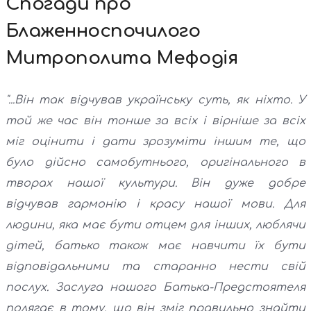
Спогади про
Блаженноспочилого
Митрополита Мефодія
"...Він так відчував українську суть, як ніхто. У
той же час він тонше за всіх і вірніше за всіх
міг оцінити і дати зрозуміти іншим те, що
було дійсно самобутнього, оригінального в
творах нашої культури. Він дуже добре
відчував гармонію і красу нашої мови. Для
людини, яка має бути отцем для інших, люблячи
дітей, батько також має навчити їх бути
відповідальними та старанно нести свій
послух. Заслуга нашого Батька-Предстоятеля
полягає в тому, що він зміг правильно знайти