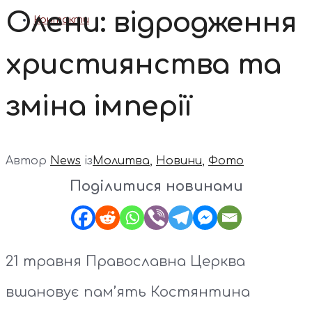
Олени: відродження
Контакти
християнства та
зміна імперії
Автор
News
із
Молитва
,
Новини
,
Фото
Поділитися новинами
21 травня Православна Церква
вшановує пам’ять Костянтина