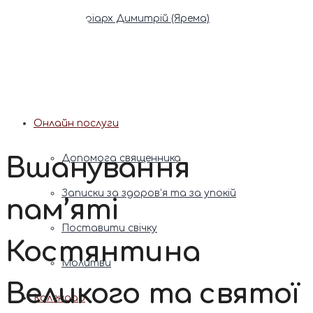
Патріарх Димитрій (Ярема)
Новини
Молитва
Онлайн послуги
Вшанування
Допомога священника
Записки за здоров’я та за упокій
пам’яті
Поставити свічку
Костянтина
Молитви
Великого та святої
Календар