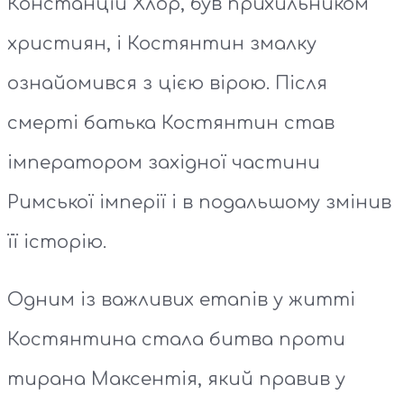
Констанцій Хлор, був прихильником
християн, і Костянтин змалку
ознайомився з цією вірою. Після
смерті батька Костянтин став
імператором західної частини
Римської імперії і в подальшому змінив
її історію.
Одним із важливих етапів у житті
Костянтина стала битва проти
тирана Максентія, який правив у