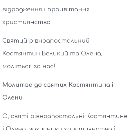
відродження і процвітання
християнства.
Святий рівноапостольний
Костянтин Великий та Олена,
моліться за нас!
Молитва до святих Костянтина і
Олени
О, святі рівноапостольні Костянтине
і Олено, захисники християнства і