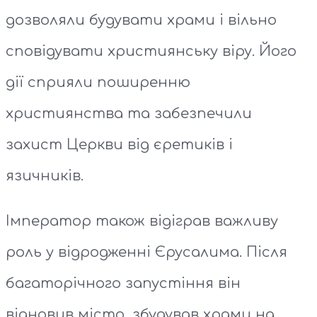
дозволяли будувати храми і вільно
сповідувати християнську віру. Його
дії сприяли поширенню
християнства та забезпечили
захист Церкви від єретиків і
язичників.
Імператор також відіграв важливу
роль у відродженні Єрусалима. Після
багаторічного запустіння він
відновив місто, збудував храми на